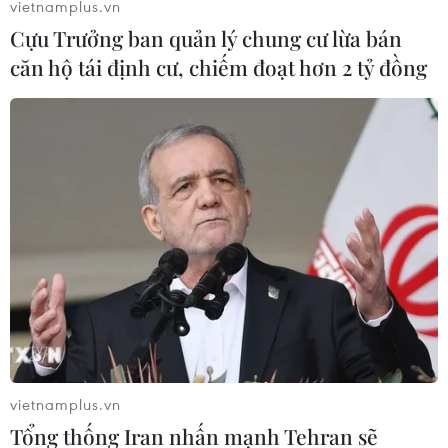
vietnamplus.vn
Cựu Trưởng ban quản lý chung cư lừa bán
căn hộ tái định cư, chiếm đoạt hơn 2 tỷ đồng
Mỹ rút khỏi Afghanistan tác động ra sao
đến Nam Á?
22/05/2021 06:20
The Indian Express đăng bài của nhà bình luận chính trị
hàng đầu Ấn Độ Raja Mohan, Giám đốc Viện nghiên
cứu Nam Á, về tác động và ý nghĩa của việc quân đội
Mỹ rút khỏi Afghanistan đối với Nam Á.
vietnamplus.vn
Tổng thống Iran nhấn mạnh Tehran sẽ