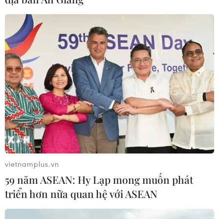
Iceland trước cuộc trưng cầu ý dân
về nối lại đàm phán gia nhập EU
08/08/2026 07:54
Italy bác tối hậu thư của Tây Ban Nha
về kiểm soát biên giới
08/08/2026 07:27
Việt Nam nằm trong nhóm 5 quốc gia
có nhiều chuyến bay qua Thái Lan
vietnamplus.vn
08/08/2026 06:38
59 năm ASEAN: Hy Lạp mong muốn phát
triển hơn nữa quan hệ với ASEAN
Chuyên gia Australia: Quan hệ Việt