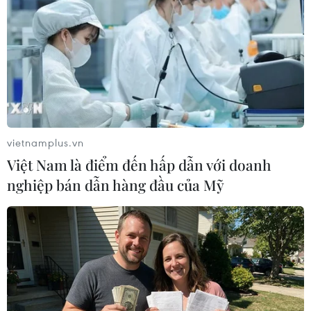
vietnamplus.vn
Việt Nam là điểm đến hấp dẫn với doanh
#Hội đồng Bảo an
#dịch COVID-19
nghiệp bán dẫn hàng đầu của Mỹ
#phòng chống khủng bố
#chủ nghĩa cực đoan bạo lực
Theo dõi VietnamPlus