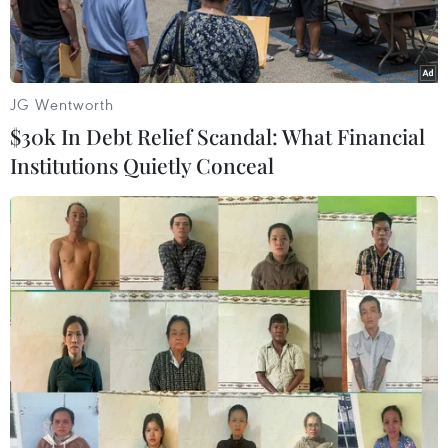
JG Wentworth
$30k In Debt Relief Scandal: What Financial
Institutions Quietly Conceal
Người dân Syria sơ tán khỏi vùng chiến sự ở tỉnh Hasakeh.
(Ảnh: AFP/TTXVN)
Ngày 16/6, Tunisia phối hợp với Ireland, Anh,
Estonia, Kenya, Niger, Na Uy, Pháp, Saint
Vincent & Grenadines và Việt Nam tổ chức cuộc