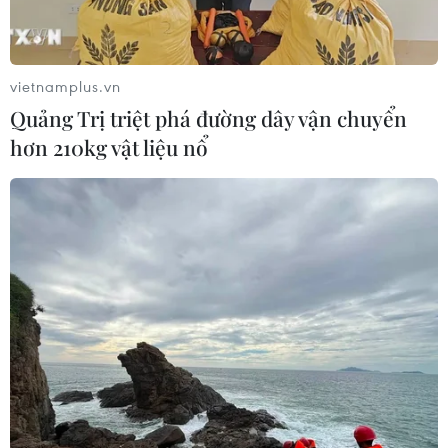
vietnamplus.vn
Quảng Trị triệt phá đường dây vận chuyển
hơn 210kg vật liệu nổ
TIN CÙNG CHUYÊN MỤC
Thượng viện Mỹ thông qua luật ngân
sách tránh nguy cơ chính phủ đóng
cửa
08/08/2026 13:31