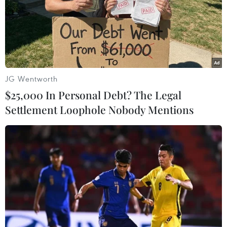
TIN LIÊN QUAN
JG Wentworth
$25,000 In Personal Debt? The Legal
Settlement Loophole Nobody Mentions
Cảnh báo xu hướng mới của hành vi khủng