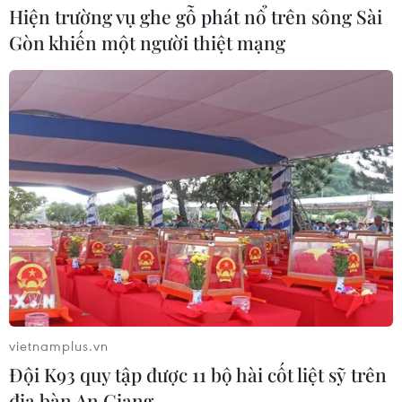
Hiện trường vụ ghe gỗ phát nổ trên sông Sài
Tổng thống Iran nhấn mạnh Tehran
Gòn khiến một người thiệt mạng
sẽ không bị ép buộc phải đầu hàng
08/08/2026 11:51
Việt Nam-Ấn Độ thúc đẩy hợp tác
nghiên cứu, đào tạo và tư vấn chính
sách
08/08/2026 10:28
59 năm ASEAN: Giữ vững đoàn kết,
định hình tương lai
08/08/2026 10:09
vietnamplus.vn
Đội K93 quy tập được 11 bộ hài cốt liệt sỹ trên
địa bàn An Giang