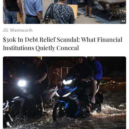
JG Wentworth
$30k In Debt Relief Scandal: What Financial
Institutions Quietly Conceal
9 người thiệt mạng và 16 người bị thương trong vụ đâm xe.
(Nguồn: AP)