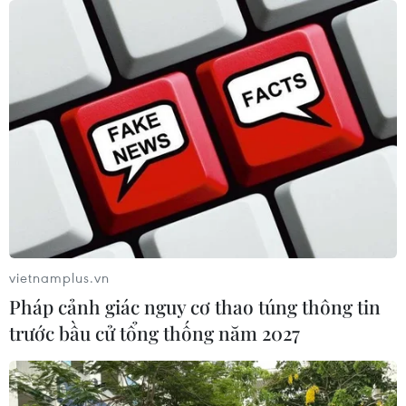
trừng phạt Nga
08/08/2026 03:50
Canada, Mỹ đàm phán thỏa thuận
thương mại tạm thời nhằm hạ nhiệt
căng thẳng
07/08/2026 23:53
Tổng thống đắc cử của Colombia
Abelardo De La Espriella nhậm chức
vietnamplus.vn
07/08/2026 23:12
Pháp cảnh giác nguy cơ thao túng thông tin
trước bầu cử tổng thống năm 2027
Mỹ chi hơn 2,2 tỷ USD mua thêm 4
trung tâm giam giữ người nhập cư