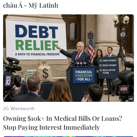
châu Á - Mỹ Latinh
Theo báo chí, ngoài 9 người thiệt mạng, bệnh viện Sunnybrook
ở Toronto cho biết có 7 người đang ở trong tình trạng nguy kịch.
(Nguồn: AP)
JG Wentworth
Owning $10k+ In Medical Bills Or Loans?
Stop Paying Interest Immediately