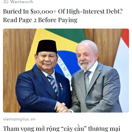
JG Wentworth
Buried In $10,000+ Of High-Interest Debt?
Read Page 2 Before Paying
Ngay sau vụ việc, cảnh sát đã có mặt và phong tỏa hiện
trường.
vietnamplus.vn
Tham vọng mở rộng “cây cầu” thương mại