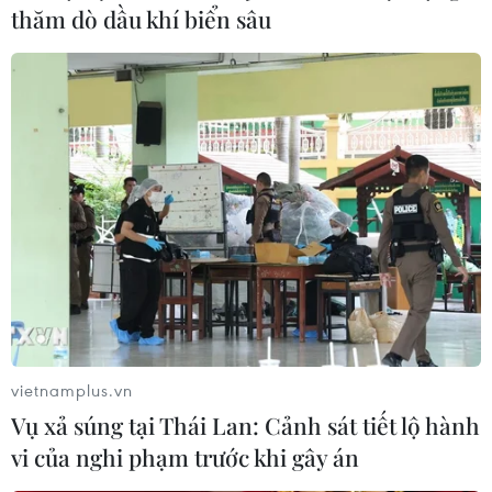
thăm dò dầu khí biển sâu
tại thành phố Münster thuộc bang Nordrhein-Westfalen
là một công dân Đức có vấn đề về tâm lý.
vietnamplus.vn
Vụ xả súng tại Thái Lan: Cảnh sát tiết lộ hành
Vụ đâm xe ở Canada: Hàng chục người
vi của nghi phạm trước khi gây án