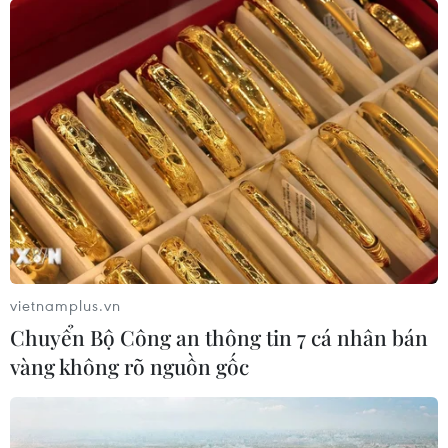
thương vong, bắt 1 đối tượng
23/04/2018 22:18
9 người thiệt mạng và 16 người bị thương trong vụ đâm
xe trước đó cùng ngày ở khu vực giao lộ giữa phố
Yonge và đại lộ Finch.
vietnamplus.vn
Chuyển Bộ Công an thông tin 7 cá nhân bán
vàng không rõ nguồn gốc