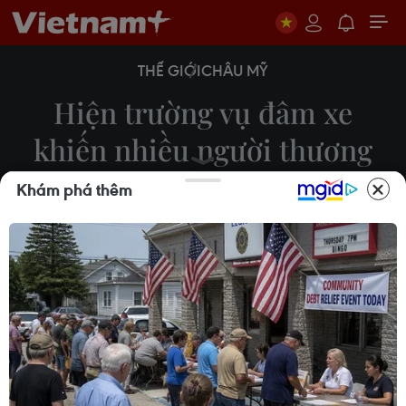
THẾ GIỚI
CHÂU MỸ
Hiện trường vụ đâm xe
khiến nhiều người thương
vong ở Canada
Khám phá thêm
23/04/2018 22:41
Phó Cảnh sát trưởng thành phố Toronto của
Canada, ông Peter Yuen xác nhận đã có 9 người
thiệt mạng và 16 người bị thương trong vụ đâm xe
ở khu vực giao lộ giữa phố Yonge và đại lộ Finch.