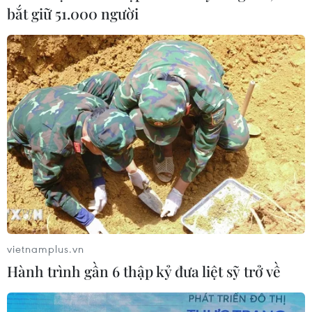
Hội đồng Bảo an đánh giá về mối đe
bắt giữ 51.000 người
dọa của IS đối với hòa bình, an ninh
quốc tế
05/08/2026 23:15
Mỹ hoàn trả khoảng 100 tỷ USD thuế
quan sau phán quyết của Tòa án Tối
cao
05/08/2026 22:58
Xem thêm
vietnamplus.vn
Hành trình gần 6 thập kỷ đưa liệt sỹ trở về