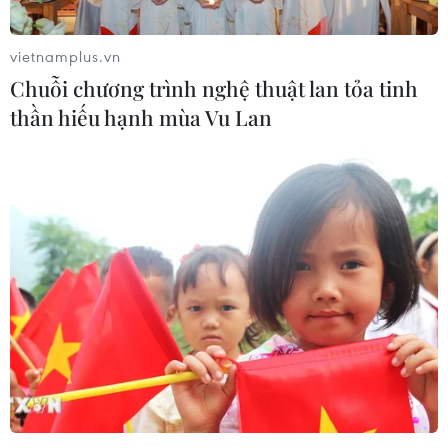
vietnamplus.vn
Chuỗi chương trình nghệ thuật lan tỏa tinh
thần hiếu hạnh mùa Vu Lan
Mỹ: Xe tải lao vào người đi bộ tại thành
phố San Francisco
02/01/2018 02:57
Giới chức và truyền thông địa phương đưa tin ít nhất
bảy người đã bị thương khi một xe tải đâm vào người
đi bộ và một phương tiện khác tại thành phố San
Francisco (Mỹ).