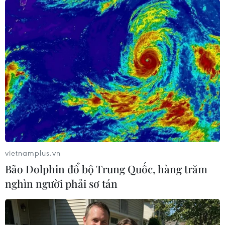
Người thân của các nạn nhân trong vụ đâm xe. (Nguồn: AP)
vietnamplus.vn
Bão Dolphin đổ bộ Trung Quốc, hàng trăm
nghìn người phải sơ tán
(Nguồn: AP)