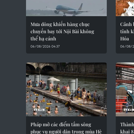
Mưa dông khiến hàng chục
Cảnh b
chuyến bay tới Nội Bài không
tỉnh 
thể hạ cánh
Hóa
06/08/2026 04:37
06/08/2
Pháp mở các điểm tắm sông
Thành
phục vụ người dân trong mùa Hè
khai 8