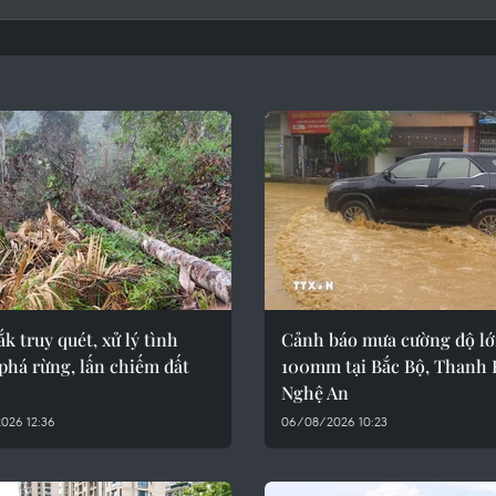
k truy quét, xử lý tình
Cảnh báo mưa cường độ lớ
phá rừng, lấn chiếm đất
100mm tại Bắc Bộ, Thanh 
Nghệ An
026 12:36
06/08/2026 10:23