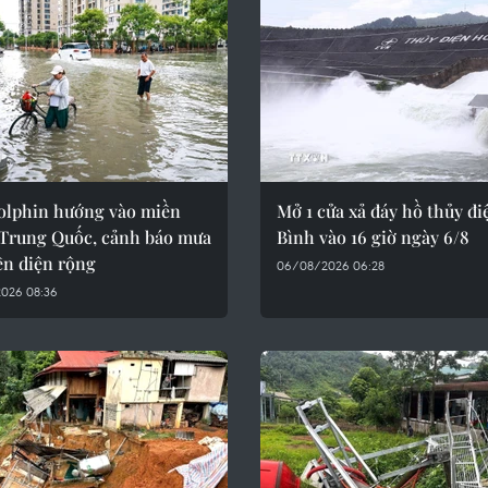
olphin hướng vào miền
Mở 1 cửa xả đáy hồ thủy đ
Trung Quốc, cảnh báo mưa
Bình vào 16 giờ ngày 6/8
ên diện rộng
06/08/2026 06:28
026 08:36