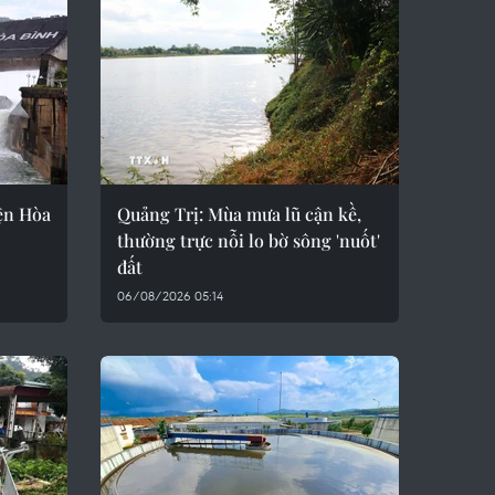
iện Hòa
Quảng Trị: Mùa mưa lũ cận kề,
thường trực nỗi lo bờ sông 'nuốt'
đất
06/08/2026 05:14