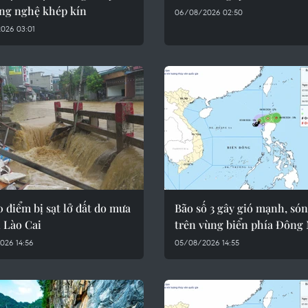
ông nghệ khép kín
06/08/2026 02:50
026 03:01
 điểm bị sạt lở đất do mưa
Bão số 3 gây gió mạnh, só
i Lào Cai
trên vùng biển phía Đôn
026 14:56
05/08/2026 14:55