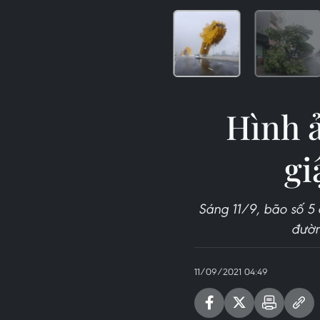
Hình ả
gi
Sáng 11/9, bão số 5 
đườn
11/09/2021 04:49