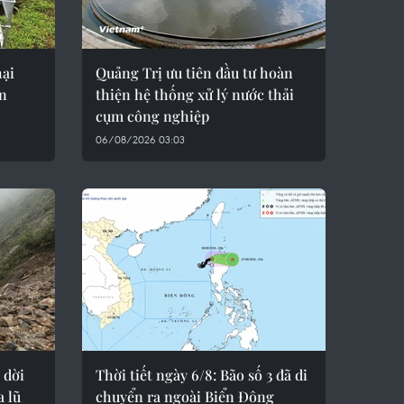
hại
Quảng Trị ưu tiên đầu tư hoàn
ên
thiện hệ thống xử lý nước thải
cụm công nghiệp
06/08/2026 03:03
 dời
Thời tiết ngày 6/8: Bão số 3 đã di
 lũ
chuyển ra ngoài Biển Đông