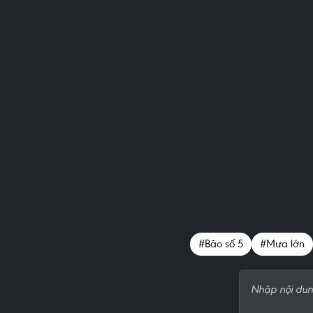
#Bão số 5
#Mưa lớn