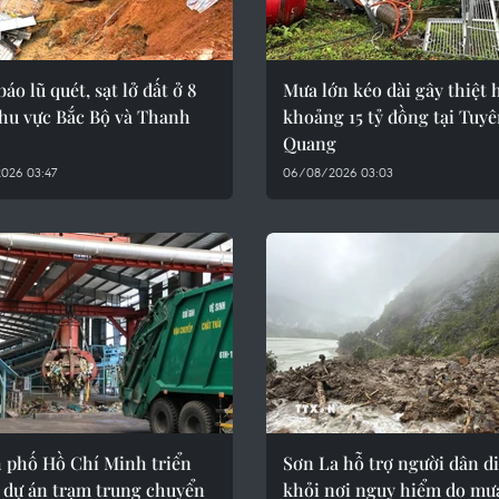
áo lũ quét, sạt lở đất ở 8
Mưa lớn kéo dài gây thiệt 
khu vực Bắc Bộ và Thanh
khoảng 15 tỷ đồng tại Tuy
Quang
026 03:47
06/08/2026 03:03
 phố Hồ Chí Minh triển
Sơn La hỗ trợ người dân di
 dự án trạm trung chuyển
khỏi nơi nguy hiểm do mưa