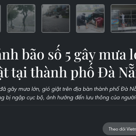
nh bão số 5 gây mưa l
ật tại thành phố Đà N
đã gây mưa lớn, gió giật trên địa bàn thành phố Đà N
g bị ngập cục bộ, ảnh hưởng đến lưu thông của người
Theo dõi Viet