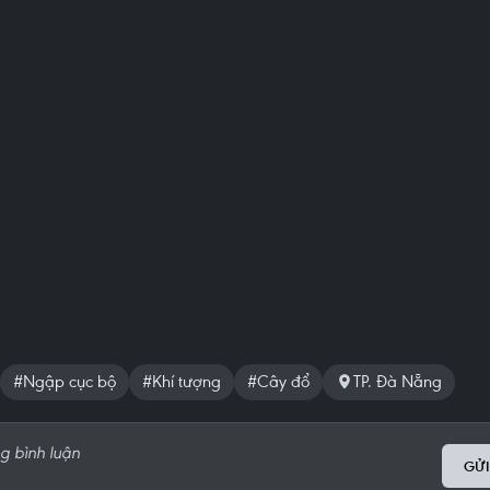
#Ngập cục bộ
#Khí tượng
#Cây đổ
TP. Đà Nẵng
GỬI