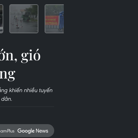
ớn, gió
ẵng
ẵng khiến nhiều tuyến
 dân.
namPlus