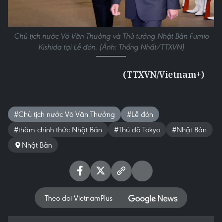
Chủ tịch nước Võ Văn Thưởng và Thủ tướng Nhật Bản Fumio
Kishida tại Lễ đón. (Ảnh: Thống Nhất/TTXVN)
(TTXVN/Vietnam+)
#Chủ tịch nước Võ Văn Thưởng
#Lễ đón
#thăm chính thức Nhật Bản
#Thủ đô Tokyo
#Nhật Bản
Nhật Bản
Theo dõi VietnamPlus