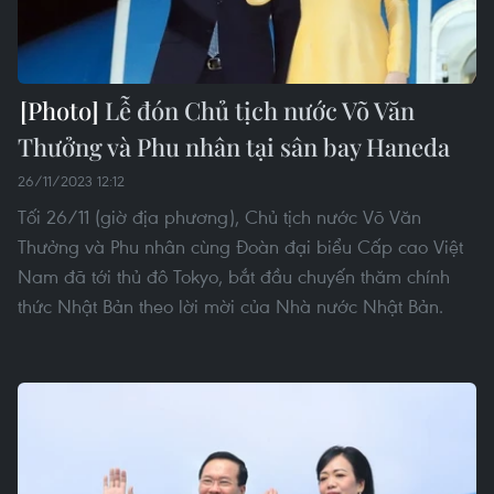
Lễ đón Chủ tịch nước Võ Văn
Thưởng và Phu nhân tại sân bay Haneda
26/11/2023 12:12
Tối 26/11 (giờ địa phương), Chủ tịch nước Võ Văn
Thưởng và Phu nhân cùng Đoàn đại biểu Cấp cao Việt
Nam đã tới thủ đô Tokyo, bắt đầu chuyến thăm chính
thức Nhật Bản theo lời mời của Nhà nước Nhật Bản.