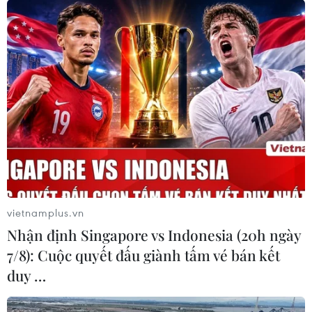
Hạ Ceres Negros, Hà Nội FC thẳng tiến
vào chung kết AFC Cup
25/06/2019 14:58
Hà Nội FC đã ghi tên mình vào chung kết AFC Cup khu
vực Đông Nam Á sau khi vượt qua Ceres Negros của
Philippines với tổng tỷ số 3-2.
vietnamplus.vn
Nhận định Singapore vs Indonesia (20h ngày
7/8): Cuộc quyết đấu giành tấm vé bán kết
duy …