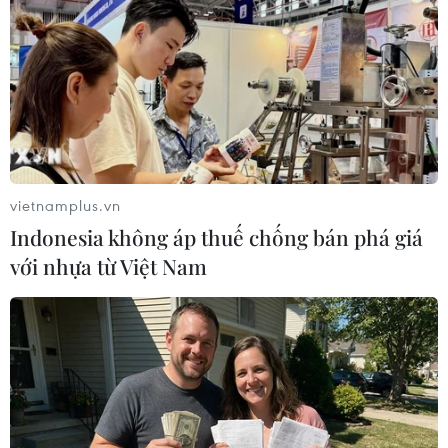
hai câu lạc bộ lọt vào trận chung kết AFC Cup
khu vực Đông Nam Á./.
(TTXVN/Vietnam+)
vietnamplus.vn
Indonesia không áp thuế chống bán phá giá
với nhựa từ Việt Nam