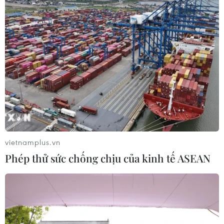
Cận cảnh Hà Nội FC hạ Ceres
Negros, giành vé vào chung kết AFC Cup
25/06/2019 15:06
Đánh bại Ceres Negros 201 ở Hàng Đẫy trong trận bán
kết lượt về, Hà Nội FC đã ghi tên mình vào chung kết
AFC Cup 2019 khu vực Đông Nam Á với tổng tỷ số 3-2.
vietnamplus.vn
Phép thử sức chống chịu của kinh tế ASEAN