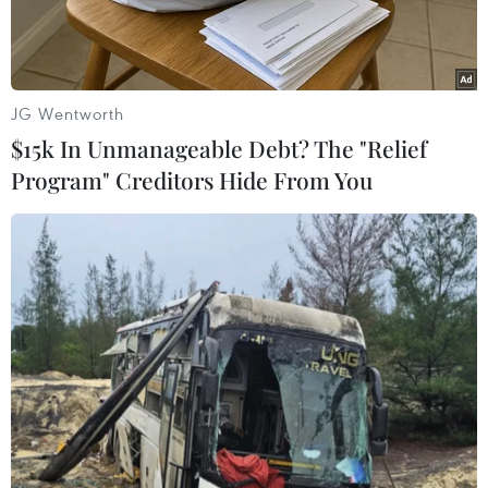
JG Wentworth
$15k In Unmanageable Debt? The "Relief
Program" Creditors Hide From You
Niềm vui của các cầu thủ Hà Nội FC sau trận đấu. (Ảnh:
Nguyên An/Vietnam+)
Huấn luyện viên trưởng Hà Nội FC, Chu Đình
Nghiêm chưa hài lòng vì các cầu thủ bỏ lỡ nhiều
cơ hội ăn bàn dù đã hạ Ceres Negros, giành vé