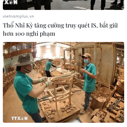
vietnamplus.vn
Thổ Nhĩ Kỳ tăng cường truy quét IS, bắt giữ
hơn 100 nghi phạm
Hà Nội FC mắc kẹt ở Philippines sau trận
đấu với Ceres Negros
20/06/2019 09:13
Các thành viên Hà Nội FC đã bị mắc kẹt ở Philippines
sau trận hòa Ceres Negros 1-1 ở bán kết lượt đi AFC Cup
khu vực Đông Nam Á vì chuyến bay từ Bacolod về