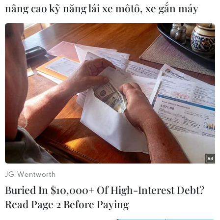
nâng cao kỹ năng lái xe môtô, xe gắn máy
hành trình dài từ đầu mùa giải.
Đối thủ của Hà Nội FC ở chung kết sẽ là Bình Dương hoặc PSM
JG Wentworth
Makassar. (Ảnh: Nguyên An/Vietnam+)
Buried In $10,000+ Of High-Interest Debt?
Read Page 2 Before Paying
"Mục tiêu đầu mùa giải của đội bóng là lọt vào