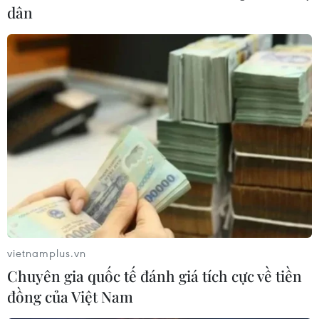
22/06/2019 03:02
dân
Sau Đình Trọng, nhà đương kim vô địch V-League Hà
Nội FC tiếp tục chịu tổn thất lớn khi chân sút Oseni phải
nghỉ thi đấu hết mùa giải vì chấn thương.
vietnamplus.vn
Chuyên gia quốc tế đánh giá tích cực về tiền
đồng của Việt Nam