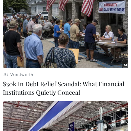
thương là điều khó tránh khỏi. Thời gian qua,
chúng tôi cứ thứ Ba và Tư thi đấu AFC Cup rồi
cuối tuần trở lại đá V-League. Bản thân tôi đã
phải cố gắng điều chỉnh, xoay tua đội hình sao
cho hợp lý. Tuy nhiên, toàn đội xác định nỗ lực
được bao nhiêu sẽ cố gắng bấy nhiêu. Chúng tôi
luôn đoàn kết, nỗ lực vì mục tiêu chung nhằm
mang tới niềm vui cho người hâm mộ."
Lọt vào trận chung kết AFC Cup 2019 khu vực
JG Wentworth
Đông Nam Á, đối thủ của Hà Nội FC sẽ là Bình
$30k In Debt Relief Scandal: What Financial
Dương hoặc PSM Makassar.
Institutions Quietly Conceal
Vào lúc 16 giờ chiều nay (26/6), đội bóng đất Thủ
sẽ thi đấu lượt về trận bán kết còn lại với PSM
Makassar. Nếu Anh Đức và đồng đội giành
chiến thắng, lần đầu tiên bóng đá Việt Nam có