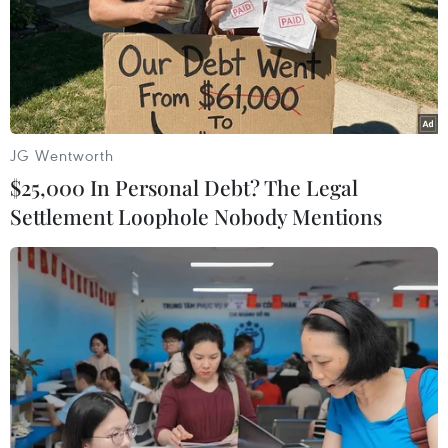
#Hà Nội FC
#Chu Đình Nghiêm
#Ceres Negros
#AFC Cup 2019
#Khu vực Đông Nam Á.
TP. Hà Nội
Theo dõi VietnamPlus
JG Wentworth
$25,000 In Personal Debt? The Legal
Settlement Loophole Nobody Mentions
TIN LIÊN QUAN