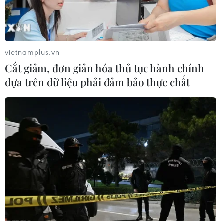
vietnamplus.vn
Cắt giảm, đơn giản hóa thủ tục hành chính
dựa trên dữ liệu phải đảm bảo thực chất
Chơi thiếu người, Becamex Bình Dương
vẫn đánh bại PSM Makassar
19/06/2019 12:49
Mặc dù phải thi đấu thiếu người, Becamex Bình Dương
vẫn có được chiến thắng 1-0 trước PSM Makassar của
Indonesia ở lượt đi bán kết AFC Cup 2019 khu vực Đông
Nam Á.