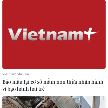
có thể bị loại
07/08/2026 02:29
Lịch thi đấu ASEAN Cup 2026 ngày
7/8: Việt Nam hướng đến ngôi đầu
07/08/2026 00:07
Công Phượng gặp thử thách lớn
trong ngày tái xuất V-League 2026/27
06/08/2026 11:49
vietnamplus.vn
Bảo mẫu tại cơ sở mầm non thừa nhận hành
vi bạo hành hai trẻ
Nhận định Việt Nam vs
Campuchia: Vì sao thầy trò HLV Kim
Sang-sik cần giành ngôi đầu bảng?