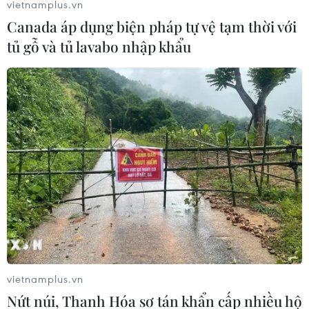
vietnamplus.vn
Manila bị hoãn.
Canada áp dụng biện pháp tự vệ tạm thời với
tủ gỗ và tủ lavabo nhập khẩu
Chân sút chủ lực của Hà Nội FC nghỉ thi
vietnamplus.vn
đấu hết mùa giải
Nứt núi, Thanh Hóa sơ tán khẩn cấp nhiều hộ