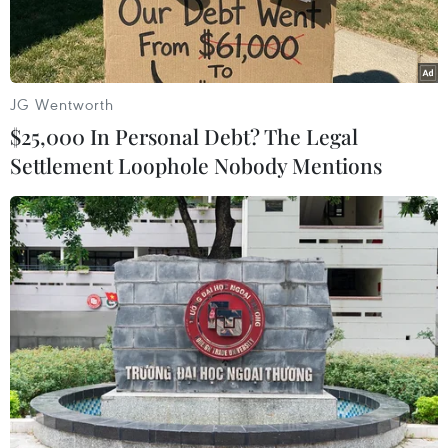
JG Wentworth
$25,000 In Personal Debt? The Legal
Settlement Loophole Nobody Mentions
Vắng Tuấn Anh, huấn luyện viên Hữu Thắng đã có phương án
thay thế. (Ảnh: Minh Chiến/Vietnam+)
Huấn luyện viên Nguyễn Hữu Thắng khẳng
định đội tuyển Việt Nam đã tìm được người