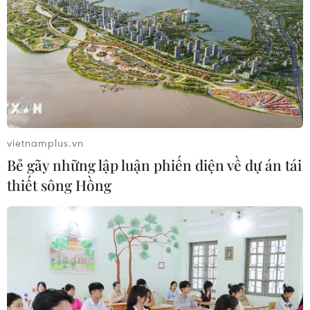
vietnamplus.vn
Bẻ gãy những lập luận phiến diện về dự án tái
thiết sông Hồng