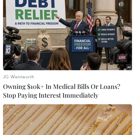
Theo dõi VietnamPlus
TIN LIÊN QUAN
JG Wentworth
Owning $10k+ In Medical Bills Or Loans?
Stop Paying Interest Immediately