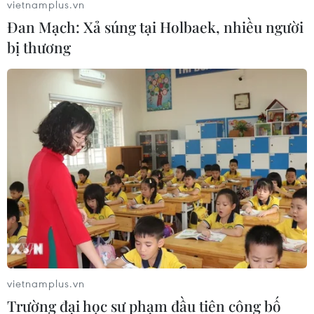
vietnamplus.vn
Huấn luyện viên Nguyễn Hữu Thắng đã buộc phải gạch
Đan Mạch: Xả súng tại Holbaek, nhiều người
tên Nguyễn Tuấn Anh và Đặng Quang Huy khỏi danh
bị thương
sách đội tuyển Việt Nam tham dự AFF Cup 2016.
vietnamplus.vn
Trường đại học sư phạm đầu tiên công bố