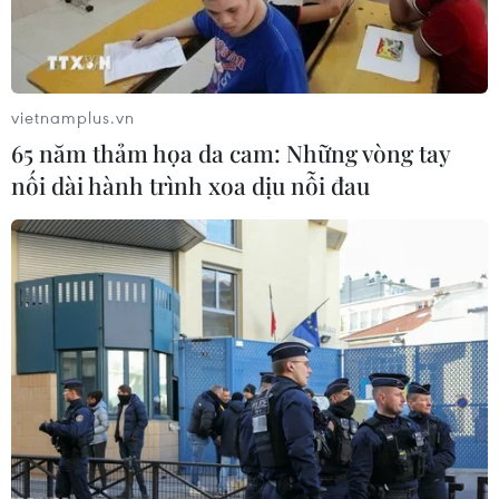
vietnamplus.vn
65 năm thảm họa da cam: Những vòng tay
nối dài hành trình xoa dịu nỗi đau
Truyền thông Myanmar lo lắng, xếp Việt
Nam vị trí nhất bảng
18/11/2016 13:12
Tờ Myanmar Times tỏ ra lo lắng cho đội tuyển Myanmar
trước trận gặp đội tuyển Việt Nam ở lượt trận ra quân