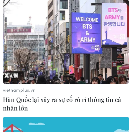
Tiền vệ Tuấn Anh được hỗ trợ tối đa để
điều trị chấn thương
19/11/2016 04:44
Tổng thư ký Liên đoàn bóng đá Việt Nam (VFF) cam kết
VFF sẽ phối hợp với ban lãnh đạo Yokohama FC (Nhật
Bản) để tìm ra phương án tối ưu nhất điều trị chấn
thương cho tiền vệ Tuấn Anh.
vietnamplus.vn
Hàn Quốc lại xảy ra sự cố rò rỉ thông tin cá
nhân lớn