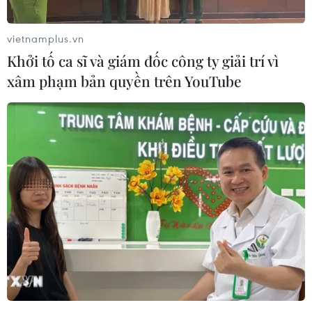
League 2019.
"Xuân Trường trở lại là điều rất tốt cho đội
vietnamplus.vn
bóng. Nhưng vấn đề nhỏ là lối chơi của Hoàng
Khởi tố ca sĩ và giám đốc công ty giải trí vì
Anh Gia Lai đã thay đổi nhiều so với trước đây
xâm phạm bản quyền trên YouTube
nên cậu ấy cần thời gian để thích nghi. Tuy
nhiên, Xuân Trường là cầu thủ giỏi, có năng lực
tốt nên chắc chắn sẽ hoà nhập nhanh chóng với
lối chơi," huấn luyện viên đội bóng phố núi cho
biết.
Với lời chia sẻ trên, bến đỗ mới của Xuân
Trường sau khi chia tay Buriram United chắc
chắn sẽ là Hoàng Anh Gia Lai, chứ không chỉ là
tin đồn như truyền thông đăng tải nhiều ngày
nay.
Ông Lee Tae-hoon nói tiếp: "Tôi chưa làm việc