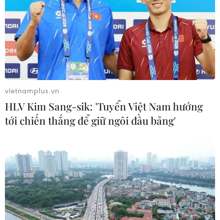
Với trận hòa này, Hoàng Anh Gia Lai tạm vươn lên vị trí
thứ 6 với 14 điểm, trong khi Becamex Bình Dương đứng
ở vị trí thứ 8, với 12 điểm.
vietnamplus.vn
HLV Kim Sang-sik: 'Tuyển Việt Nam hướng
tới chiến thắng để giữ ngôi đầu bảng'
Vòng 11 V-League: HAGL bại trận, Sanna