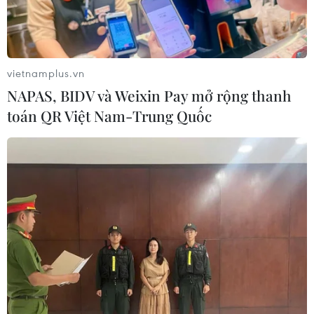
vietnamplus.vn
NAPAS, BIDV và Weixin Pay mở rộng thanh
toán QR Việt Nam-Trung Quốc
Xuân Trường sắp trở lại khoác áo Hoàng Anh Gia Lai.
Huấn luyện viên trưởng Hoàng Anh Gia Lai,
Lee Tae-hoon cho biết Xuân Trường trở lại là sự
bổ sung tốt cho đội bóng ở giai đoạn lượt về V-