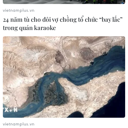
vietnamplus.vn
24 năm tù cho đôi vợ chồng tổ chức “bay lắc”
trong quán karaoke
Vòng 13 V-League: SLNA hạ Hoàng Anh
Gia Lai, Viettel chiến thắng
16/06/2019 12:38
Sông Lam Nghệ An đã giành trọn 3 điểm trên sân nhà
khi có chiến thắng 3-0 trước Hoàng Anh Gia Lai ở trận
cầu tâm điểm vòng 13 Wake-up 247 V-League 2019.
vietnamplus.vn