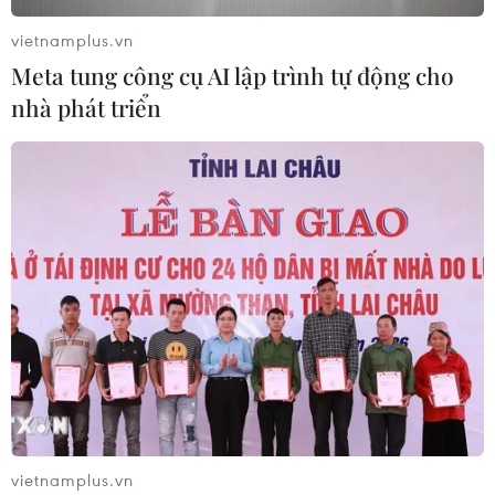
vietnamplus.vn
Meta tung công cụ AI lập trình tự động cho
Futsal Việt Nam bất bại sau trận hòa
nhà phát triển
khó tin trước chủ nhà Thái Lan
06/08/2026 02:38
Toàn cảnh ASEAN Cup: Thái
Lan "thắng như chẻ tre", thách thức
tuyển Việt Nam
05/08/2026 07:15
Nhận định Philippines vs
Thái Lan: Madam Pang treo thưởng
tiền tỷ, "Voi chiến" quyết thắng
vietnamplus.vn