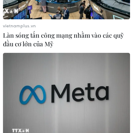
vietnamplus.vn
Làn sóng tấn công mạng nhằm vào các quỹ
đầu cơ lớn của Mỹ
TIN CÙNG CHUYÊN MỤC
HLV Kim Sang-sik: 'Tuyển Việt Nam
hướng tới chiến thắng để giữ ngôi
đầu bảng'
06/08/2026 07:25
Chủ tịch Liên đoàn Bóng đá thế giới
chịu sức ép chưa từng có
06/08/2026 04:12