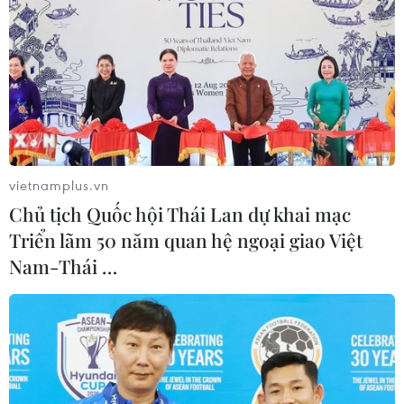
TIN LIÊN QUAN
vietnamplus.vn
Chủ tịch Quốc hội Thái Lan dự khai mạc
Triển lãm 50 năm quan hệ ngoại giao Việt
Nam-Thái …
V-League 2019: Hoàng Anh Gia Lai bị
Becamex Bình Dương cầm hòa
19/05/2019 13:26