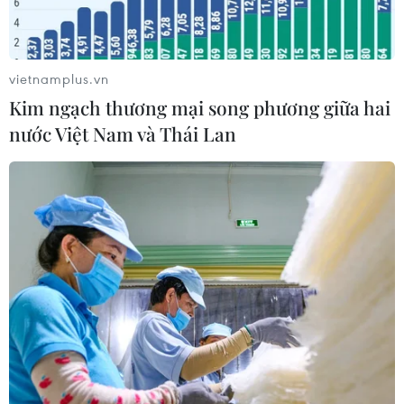
Cục diện ASEAN Cup 2026: Kịch bản
đưa đội tuyển Việt Nam vào bán kết
02/08/2026 02:56
vietnamplus.vn
Kim ngạch thương mại song phương giữa hai
nước Việt Nam và Thái Lan
Đội tuyển Futsal Việt Nam gây bất
ngờ trước đội xếp hạng 7 thế giới
01/08/2026 14:55
Xem trực tiếp trận Thái Lan-
Malaysia tại ASEAN Cup 2026 trên
kênh nào?
01/08/2026 08:41