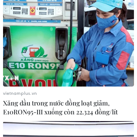
hơn ở những trận đấu tới đây," ông thầy người
Hàn Quốc cho biết thêm về trận đấu đã qua.
Sau trận đấu với Than Quảng Ninh ở Cúp Quốc
Gia, đội bóng phố Núi sẽ có quãng nghỉ ít ngày
trước khi buớc vào lượt về V-League 2019 bắt
đầu từ ngày 7/7 tới./.
(Vietnam+)
vietnamplus.vn
Xăng dầu trong nước đồng loạt giảm,
E10RON95-III xuống còn 22.324 đồng/lít