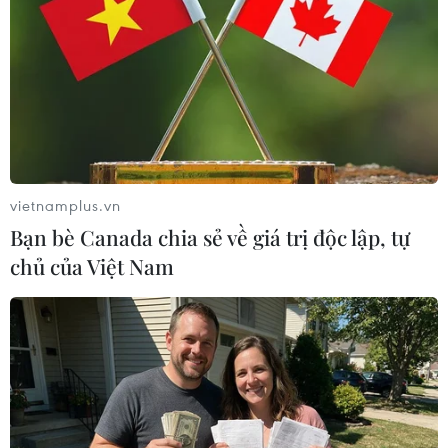
vietnamplus.vn
Bạn bè Canada chia sẻ về giá trị độc lập, tự
chủ của Việt Nam
CLB Viettel chia tay HLV Lee Heung Sil
trước giai đoạn lượt về
12/06/2019 11:00
Ngay trước vòng 13 Wake-up 247 V-League 2019, câu