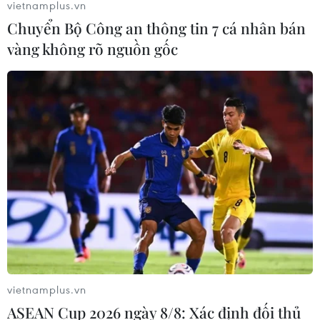
vietnamplus.vn
Ông Kim Sang-sik trăn trở gì về
Chuyển Bộ Công an thông tin 7 cá nhân bán
hàng phòng ngự trước bán kết
vàng không rõ nguồn gốc
ASEAN Cup?
08/08/2026 00:13
ASEAN Cup 2026: Truyền thông
châu Á ca ngợi chiến thắng của tuyển
Việt Nam
07/08/2026 22:58
HLV Kim Sang-sik: 'Tôi mong Đình
Bắc vươn xa hơn tầm Đông Nam Á'
07/08/2026 16:54
vietnamplus.vn
ASEAN Cup 2026 ngày 8/8: Xác định đối thủ