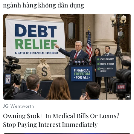
nhận thất bại thứ 8 ở mùa giải này và tiếp tục
ngành hàng không dân dụng
đứng cuối bảng xếp hạng khi chỉ có vỏn vẹn 9
điểm sau 13 trận đã đấu./.
(Vietnam+)
JG Wentworth
Owning $10k+ In Medical Bills Or Loans?
Stop Paying Interest Immediately