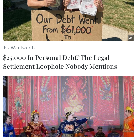
lạc bộ Viettel đã chính thức chia tay vị huấn luyện viên
người Hàn Quốc Lee Heung Sil.
JG Wentworth
$25,000 In Personal Debt? The Legal
Settlement Loophole Nobody Mentions
Hạ Sài Gòn FC, Hà Nội phả 'hơi nóng' vào
ngôi đầu của TP.HCM