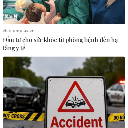
vietnamplus.vn
Đầu tư cho sức khỏe từ phòng bệnh đến hạ
TIN CÙNG CHUYÊN MỤC
tầng y tế
Truyền thông Hàn Quốc đánh giá
cao đội tuyển Việt Nam với chuỗi 22
trận bất bại
09/08/2026 04:22
Đội tuyển Việt Nam đối đầu Malaysia
tại bán kết ASEAN Cup 2026
08/08/2026 15:53