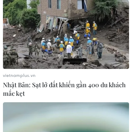
vietnamplus.vn
Nhật Bản: Sạt lở đất khiến gần 400 du khách
mắc kẹt