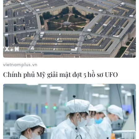
hướng tới chiến thắng để giữ ngôi
đầu bảng'
06/08/2026 07:25
Chủ tịch Liên đoàn Bóng đá thế giới
chịu sức ép chưa từng có
06/08/2026 04:12
vietnamplus.vn
Chính phủ Mỹ giải mật đợt 5 hồ sơ UFO
Futsal Việt Nam bất bại sau trận hòa
khó tin trước chủ nhà Thái Lan
06/08/2026 02:38
Toàn cảnh ASEAN Cup: Thái
Lan "thắng như chẻ tre", thách thức