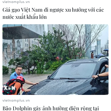
vietnamplus.vn
Giá gạo Việt Nam đi ngược xu hướng với các
nước xuất khẩu lớn
Dược Nam Hà Nam Định đánh bại SHB Đà
Nẵng trên sân nhà
15/06/2019 15:20
Chiều 15/6, tại vòng đấu thứ 13, Câu lạc bộ Dược Nam
Hà Nam Định tiếp tục kéo dài chuỗi trận bất bại trên
sân nhà khi xuất sắc đánh bại Câu lạc bộ SHB Đà
Nẵng với tỷ số 2-1.
vietnamplus.vn
Bão Dolphin gây ảnh hưởng diện rộng tại