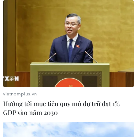
05/08/2026 07:15
Nhận định Philippines vs
Thái Lan: Madam Pang treo thưởng
tiền tỷ, "Voi chiến" quyết thắng
04/08/2026 09:19
Đội tuyển Việt Nam nhận
thưởng 2 tỷ đồng sau thắng lợi trước
Indonesia
vietnamplus.vn
04/08/2026 04:16
Hướng tới mục tiêu quy mô dự trữ đạt 1%
GDP vào năm 2030
Tuyển thủ Indonesia cúi đầu thành
khẩn xin lỗi người hâm mộ xứ vạn
đảo