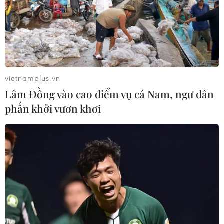
vietnamplus.vn
Lâm Đồng vào cao điểm vụ cá Nam, ngư dân
phấn khởi vươn khơi