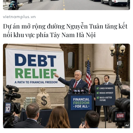
khi để thua 1-2 trước chủ nhà SHB Đà Nẵng ở
vòng 11 Wake-up 247 V-League 2019.
vietnamplus.vn
Đặng Anh Tuấn và Bùi Tiến Dụng đã thay nhau
Dự án mở rộng đường Nguyễn Tuân tăng kết
lập công để giúp SHB Đà Nẵng, trong khi bàn
nối khu vực phía Tây Nam Hà Nội
thắng của Hoàng Anh Gia Lai được thực hiện
bởi Minh Vương
Ngay phút thứ 7, Đặng Anh Tuấn tung cú volley
rất căng từ sát vạch 16m50m khiến thủ môn
Sietsma của Hoàng Anh Gia Lai chỉ còn biết
đứng tại chỗ nhìn bóng đi vào lưới.
Đến phút 26, xuất phát từ tình huống sút phạt
góc của Thanh Hải, Bùi Tiến Dụng bật cao đánh
đầu hiểm hóc, để mang giúp đội chủ nhà dẫn
trước 2-0.