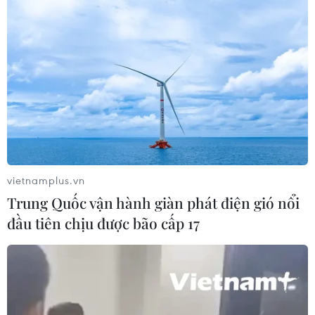
04/08/2026 03:17
ASEAN Cup 2026: "Chìa khóa" giúp
tuyển Việt Nam quật ngã Indonesia
04/08/2026 03:05
ASEAN Cup 2026: Đội tuyển Việt
Nam tạo "cơn địa chấn" trên truyền
vietnamplus.vn
thông khu vực
Trung Quốc vận hành giàn phát điện gió nổi
04/08/2026 02:45
đầu tiên chịu được bão cấp 17
Báo chí Đông Nam Á "dậy
sóng" vì tuyển Việt Nam, chỉ ra lý do
Indonesia thua đau