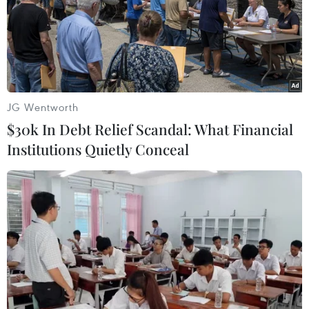
24/05/2019 02:01
Cuộc đua tranh ngôi đầu Wake-up 247 V-League 2019
giữa Thành phố Hồ Chí Minh và đương kim vô địch Hà
Nội FC vẫn đang diễn ra rất hấp dẫn, kịch tính.
JG Wentworth
$30k In Debt Relief Scandal: What Financial
Institutions Quietly Conceal