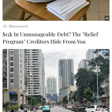
JG Wentworth
$15k In Unmanageable Debt? The "Relief
Program" Creditors Hide From You
Hoàng Anh Gia Lai thua trận sau 4 vòng bất bại. (Ảnh: Trọng
Đạt///TTXVN)
Sau 4 trận bất bại liên tiếp, Hoàng Anh Gia Lai
đã phải rời sân Hòa Xuân với hai bàn tay trắng