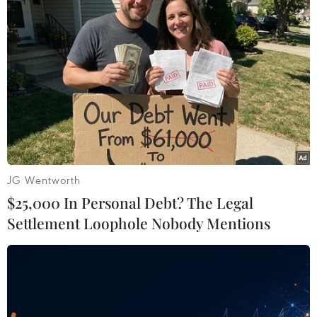
#Hoàng Anh Gia Lai
#SHB Đà Nẵng
#Quảng Nam
#Sanna Khánh Hòa
#V-League 2019
TP. Đà Nẵng
Khánh Hòa
JG Wentworth
$25,000 In Personal Debt? The Legal
Settlement Loophole Nobody Mentions
Theo dõi VietnamPlus