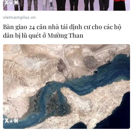
vietnamplus.vn
Bàn giao 24 căn nhà tái định cư cho các hộ
dân bị lũ quét ở Mường Than
TIN CÙNG CHUYÊN MỤC
Công Phượng gặp thử thách lớn
trong ngày tái xuất V-League 2026/27