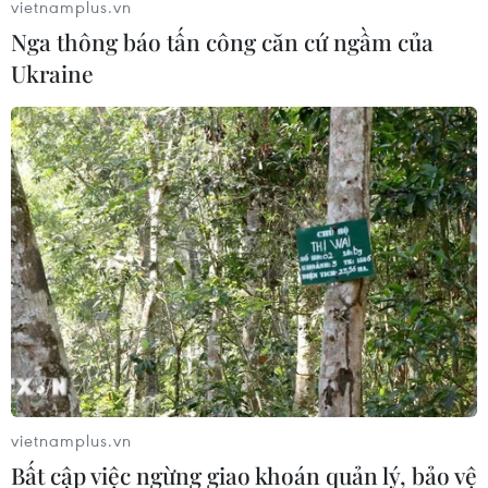
vietnamplus.vn
Nga thông báo tấn công căn cứ ngầm của
Ukraine
Liên tiếp để thủng lưới, Bùi Tiến Dũng vẫn
được HLV Hà Nội bảo vệ
24/05/2019 15:05
Trong hai trận được bắt chính ở V-League, Bùi Tiến
Dũng lọt lưới tới 4 bàn, trong bối cảnh huấn luyện viên
Park Hang-seo chuẩn bị lên danh sách đội tuyển Việt
Nam và đội U23.
vietnamplus.vn
Bất cập việc ngừng giao khoán quản lý, bảo vệ