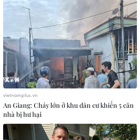
Kết quả vòng 11 V-League 2019
Becamex Bình Dương - Than Quảng Ninh 0-2
Nam Định - Hà Nội 2-0
Thanh Hóa - Sài Gòn FC 2-1
Viettel - Hải Phòng 2-0
SHB Đà Nẵng - Hoàng Anh Gia Lai 2-1
Sanna Khánh Hòa - Quảng Nam 3-2
(Vietnam+)
vietnamplus.vn
An Giang: Cháy lớn ở khu dân cư khiến 5 căn
nhà bị hư hại