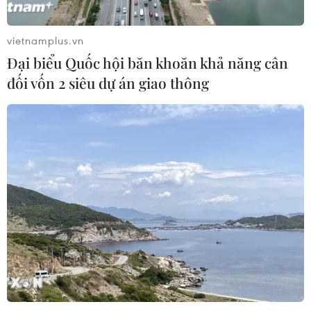
Xem thêm
vietnamplus.vn
Đại biểu Quốc hội băn khoăn khả năng cân
đối vốn 2 siêu dự án giao thông
CƠ QUAN CHỦ QUẢN: THÔNG TẤN XÃ VIỆT NAM
Tổng Biên tập: TRẦN TIẾN DUẨN
Phó Tổng Biên tập: NGUYỄN THỊ TÁM, KHÚC THANH
THỦY
Sở hữu trí tuệ
Quy định sử dụng
RSS
Hỗ trợ
Ngôn ngữ
TTXVN
Dịch vụ tin
Quảng cáo