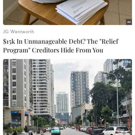
JG Wentworth
$15k In Unmanageable Debt? The "Relief
Program" Creditors Hide From You
Đồn Biên phòng cửa khẩu Quốc tế Móng Cái (Việt Nam) phối
hợp với Trạm kiểm tra Biên phòng xuất nhập cảnh Đông Hưng
(Trung Quốc) mở "luồng xanh" cho xe cứu thương cấp cứu bệnh
nhân. (Ảnh: TTXVN phát)