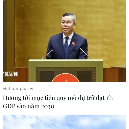
06/08/2026 12:25
NATO ưu tiên đẩy nhanh chuyển
giao hệ thống phòng không cho
Ukraine
06/08/2026 12:24
Chủ tịch Quốc hội Trần Thanh Mẫn
tiếp Đại sứ Malaysia Tan Yang Thai
chào từ biệt
vietnamplus.vn
06/08/2026 12:23
Hướng tới mục tiêu quy mô dự trữ đạt 1%
GDP vào năm 2030
Trung Quốc vận hành giàn phát điện
gió nổi đầu tiên chịu được bão cấp 17
06/08/2026 11:20