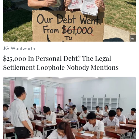
từ khâu lấy mẫu đất tại vườn trồng, cho đến quả tươi
sau thu hái chế biến, gắn tem truy xuất lên cây và dán
tem lên quả khi thu hái
JG Wentworth
$25,000 In Personal Debt? The Legal
Settlement Loophole Nobody Mentions
Cục CSGT 'mở luồng xanh' cho