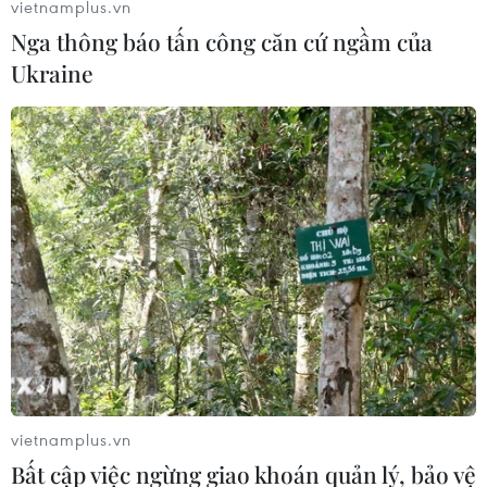
vietnamplus.vn
Nga thông báo tấn công căn cứ ngầm của
Ukraine
vietnamplus.vn
Bất cập việc ngừng giao khoán quản lý, bảo vệ