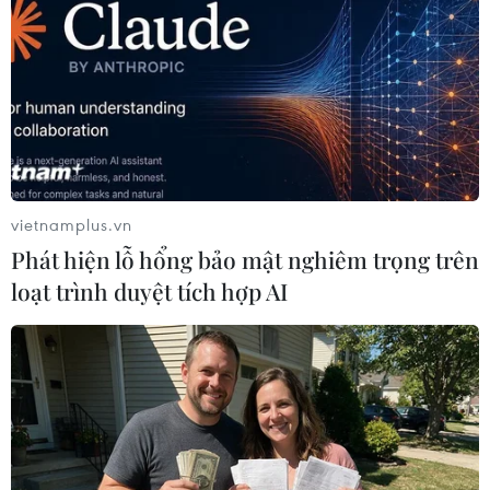
vietnamplus.vn
Phát hiện lỗ hổng bảo mật nghiêm trọng trên
loạt trình duyệt tích hợp AI
Xuất khẩu lô sầu riêng đầu tiên theo
“luồng xanh” qua cửa khẩu Hữu Nghị
10/04/2026 05:09
Quy trình Luồng xanh cho phép thực hiện kiểm nghiệm