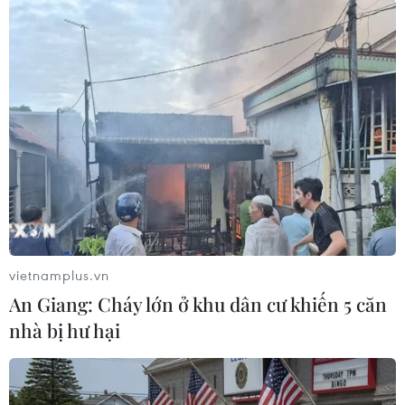
Trong bối cảnh vận tải biển khó khăn, giải pháp
vận chuyển bằng đường hàng không giúp nông
sản Việt tiếp cận nhanh thị trường Trung Đông, duy
trì dòng chảy thương mại và nâng cao giá trị xuất
khẩu.
(TTXVN/Vietnam+)
vietnamplus.vn
An Giang: Cháy lớn ở khu dân cư khiến 5 căn
nhà bị hư hại