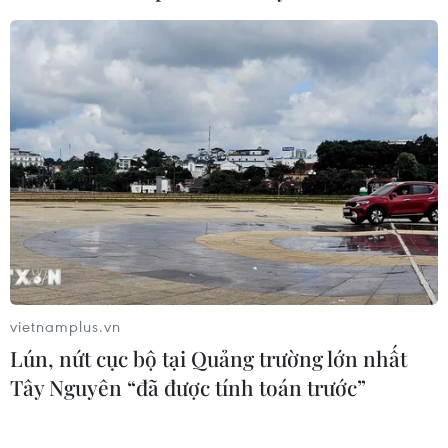
Iran và Oman đạt thỏa thuận về tuyến vận tải
qua eo biển Hormuz
Từ hạt nhân đến eo biển Hormuz: Đòn
bẩy chiến lược mới của Iran
TIN LIÊN QUAN
vietnamplus.vn
Lún, nứt cục bộ tại Quảng trường lớn nhất
Tây Nguyên “đã được tính toán trước”