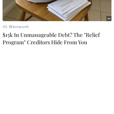
JG Wentworth
$15k In Unmanageable Debt? The "Relief
Program" Creditors Hide From You
Thủ tướng Israel Benjamin Netanyahu. (Ảnh: IRNA/TTXVN)
Ngày 8/6, Thủ tướng Israel Benjamin Netanyahu
tuyên bố xung đột đã chấm dứt sau khi các cuộc
không kích của Israel khiến Iran ngừng tấn
công.
Trong tuyên bố được phát sóng trên truyền
hình, ông Netanyahu nói rằng hiện tại, giao
tranh đã được kiềm chế sau khi Israel tấn công