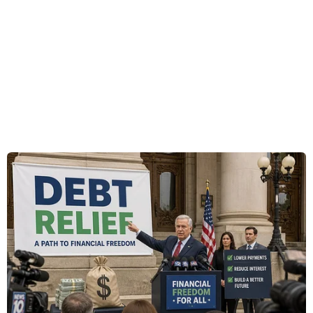
Iran. Tuy nhiên, ông Netanyahu cảnh báo nếu
Iran "mắc sai lầm khi tiếp tục tấn công chúng
tôi, chúng tôi sẽ đáp trả bằng toàn bộ sức
mạnh."
Trong một diễn biến liên quan, Tổng thống Mỹ
Donald Trump đã điện đàm với Thủ tướng
Benjamin Netanyahu sau các cuộc giao tranh
đầu tiên giữa Israel và Iran kể từ khi hai bên
đạt được thỏa thuận ngừng bắn hồi tháng Tư.
Một quan chức Nhà Trắng xác nhận ông Trump
và ông Netanyahu đã nói chuyện mà không
cung cấp thêm chi tiết. Trước đó, Tổng thống Mỹ
Donald Trump viết trên mạng xã hội: “Israel và
Iran phải ngừng bắn nhau ngay lập tức.”