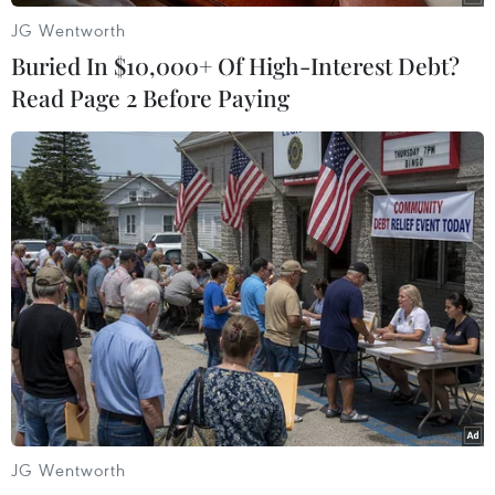
Liban.
JG Wentworth
Buried In $10,000+ Of High-Interest Debt?
(TTXVN/Vietnam+)
Read Page 2 Before Paying
JG Wentworth
#không kích
#Thủ tướng Isarel Benjamin Netanyahu