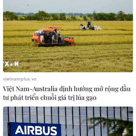
tốc độ tiến công tại
biết Tổng thống Mỹ
Ukraine, song điều đó sẽ
Donald Trump đã đồng ý
phải đánh đổi bằng tổn
cấp phép để Kiev sản xuất
thất lớn hơn.
tên lửa đánh chặn Patriot,
trong bối cảnh hai nước
NGHE
tiếp tục thúc đẩy hợp tác
quốc phòng.
NGHE
vietnamplus.vn
Việt Nam-Australia định hướng mở rộng đầu
tư phát triển chuỗi giá trị lúa gạo