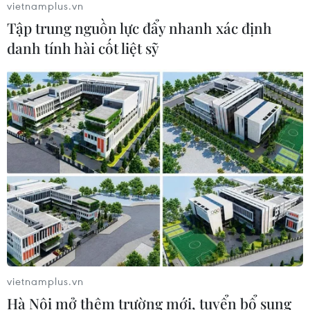
vietnamplus.vn
Tập trung nguồn lực đẩy nhanh xác định
Iran cáo buộc Mỹ làm gia tăng nguy cơ bất ổn.
danh tính hài cốt liệt sỹ
Hãy theo dõi bản tin podcast thế giới mỗi ngày
trên VietnamPlus để luôn nắm bắt kịp thời các
chuyển động quốc tế quan trọng nhất./.
Viết Thành
(Vietnam+)
vietnamplus.vn
Hà Nội mở thêm trường mới, tuyển bổ sung