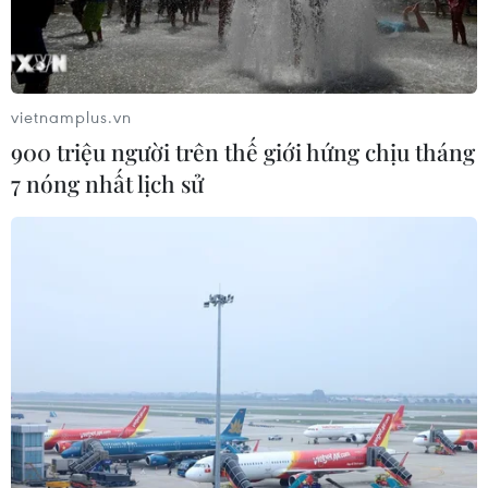
07/06/2026 15:13
Israel tuyên bố sẽ sớm kiểm
vietnamplus.vn
soát 70% Dải Gaza, cảnh báo
900 triệu người trên thế giới hứng chịu tháng
cứng rắn với phong trào
7 nóng nhất lịch sử
Hamas
Thủ tướng Israel Benjamin Netanyahu ngày 7/6 tuyên bố nước
này sẽ "sớm" kiểm soát 70% Dải Gaza, bất chấp lệnh ngừng
bắn đang được duy trì trong tình trạng mong manh.
Viết Thành
Theo dõi VietnamPlus