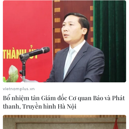
#Hòa bình khu vực Gaza
#Hỗ trợ nhân đạo Dải Gaza
#Hội đồng Hoà bình Dải Gaza
#Hội đồng Hòa bình về Gaza
#Tình hình Gaza và đòn không kích
#Vai trò của các bên quốc tế trong xung đột Gaza
#Xung đột và hòa bình Gaza
vietnamplus.vn
PODCAST MỚI NHẤT
Bổ nhiệm tân Giám đốc Cơ quan Báo và Phát
thanh, Truyền hình Hà Nội