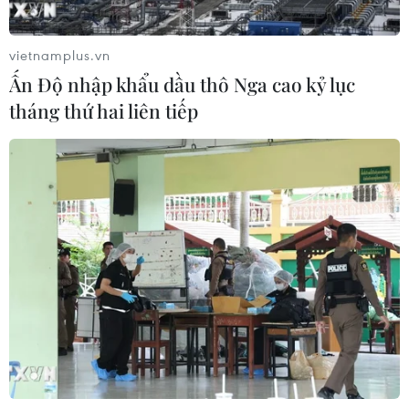
lời nói dối mới".
động phòng không diện
rộng và khẩn cấp.
NGHE
vietnamplus.vn
NGHE
Ấn Độ nhập khẩu dầu thô Nga cao kỷ lục
tháng thứ hai liên tiếp
Sân vận động ‘lớn nhất
Mỹ không kích hàng
thế giới’ tại Hà Nội chính
chục mục tiêu quân sự ở
thức mang tên VinFast
miền Nam Iran với quy
mô cực lớn
Tối ngày 30/7, Tập đoàn