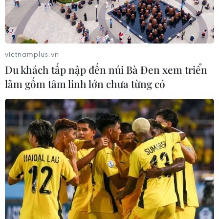
thôn Bù Xia.
NGHE
NGHE
vietnamplus.vn
Du khách tấp nập đến núi Bà Đen xem triển
lãm gốm tâm linh lớn chưa từng có
Iran khẳng định vẫn
Thủ tướng Israel đến
kiểm soát tuyến hàng
Washington để hội đàm
hải huyết mạch Hormuz
Tổng thống Mỹ
Ngày 27/7, sau khi Tổng
Thủ tướng Israel Benjamin
thống Trump dừng 13 ngày
Netanyahu cho biết ông