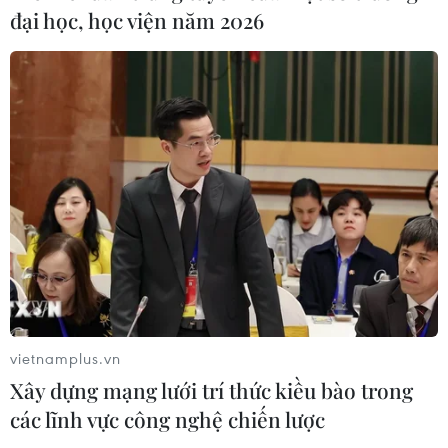
Tổng thống Nga Vladimir
Ngày 4/8, Cơ quan Cảnh
đại học, học viện năm 2026
Putin tuyên bố về việc luận
sát điều tra Công an tỉnh
chuyển và bổ nhiệm một
Quảng Trị đã triệt phá
loạt tướng lĩnh chỉ huy trên
đường dây tổ chức đánh
mặt trận Ukraine và Bộ
bạc trực tuyến núp bóng
Quốc phòng Nga.
hệ thống phát sóng bóng
đá lậu "Lương Sơn TV",
NGHE
bắt giữ 16 đối tượng.
NGHE
vietnamplus.vn
Xây dựng mạng lưới trí thức kiều bào trong
các lĩnh vực công nghệ chiến lược