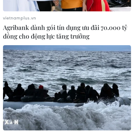
vietnamplus.vn
Agribank dành gói tín dụng ưu đãi 70.000 tỷ
đồng cho động lực tăng trưởng
Mưa dông khiến hàng
Houthi bị nghi đứng sau
chục chuyến bay tới Nội
vụ tấn công đánh chìm
Bài không thể hạ cánh
tàu hàng Ấn Độ trên
Biển Đỏ
Thời tiết cực đoan với mưa
lớn chiều 5/8 đã làm đảo
Lực lượng bảo vệ bờ biển
lộn hoạt động tại sân bay
Yemen đã cứu toàn bộ 14
Nội Bài, khiến hàng loạt
thuyền viên trên tàu hàng
chuyến bay phải bay vòng
MSV Faize Noore Oliya
chờ hoặc chuyển hướng
treo cờ Ấn Độ sau khi con
hạ cánh nơi xa.
tàu bị tấn công và chìm