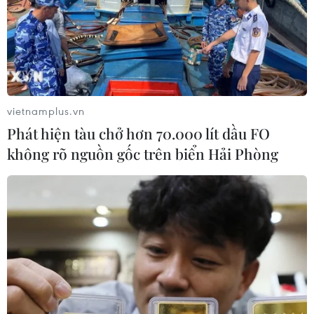
buộc Trung Quốc phát
cơ quan khí tượng, mưa
cảnh báo đỏ, sơ tán hàng
sẽ giảm dần, miền Bắc có
trăm nghìn người và hủy
khả năng xuất hiện nắng
hàng nghìn chuyến bay tại
nóng trong hai ngày 9-
các trung tâm kinh tế lớn.
10/8.
vietnamplus.vn
NGHE
NGHE
Phát hiện tàu chở hơn 70.000 lít dầu FO
không rõ nguồn gốc trên biển Hải Phòng
Mỹ can thiệp khẩn cấp,
Nga thông báo tấn công