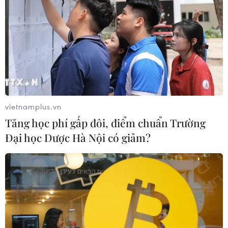
Indonesia ở lượt trận bảng
sự đồng thời xác nhận
A tối 3/8.
đang đàm phán với
Oman để lập tuyến hàng
NGHE
hải nhưng không đàm
phán với Washington.
NGHE
vietnamplus.vn
Tăng học phí gấp đôi, điểm chuẩn Trường
Đại học Dược Hà Nội có giảm?
Ukraine tiếp tục dội UAV
Viện kiểm sát truy tố