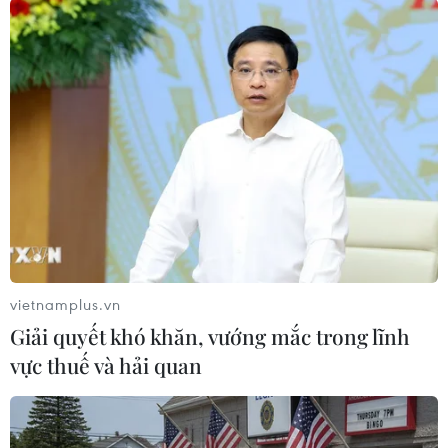
trả giá cho những lợi ích chiến lược của Tehran.
Phát biểu này được đưa ra trong bối cảnh phong
trào Hezbollah bác thỏa thuận ngừng bắn mới
do Mỹ làm trung gian giữa Israel và Liban.
Những phát biểu công khai qua lại giữa lãnh
đạo Liban và Iran phản ánh căng thẳng gia tăng
trong quan hệ giữa Beirut và Tehran, đồng thời
cho thấy những bất đồng ngày càng sâu sắc liên
quan đến vai trò của Hezbollah trong đời sống
chính trị và an ninh của Liban sau nhiều tháng
vietnamplus.vn
xung đột với Israel./.
Giải quyết khó khăn, vướng mắc trong lĩnh
vực thuế và hải quan
(TTXVN/Vietnam+)