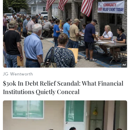
JG Wentworth
$30k In Debt Relief Scandal: What Financial
Institutions Quietly Conceal
#Tổng thống Liban
#Liban-Israel
#Hezbollah
Israel
Liban