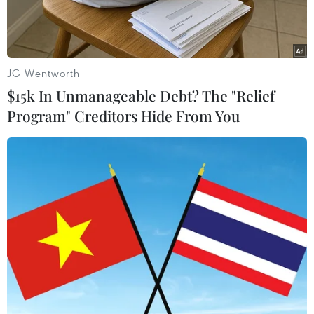
JG Wentworth
$15k In Unmanageable Debt? The "Relief
Program" Creditors Hide From You
Tòa nhà bị phá hủy sau cuộc không kích của Israel tại Beirut,
Liban. (Ảnh: THX/TTXVN)
Ngày 6/6, Tổng thống Liban Joseph Aoun lên án
mạnh vụ tấn công của Israel vào một đội tuần
tra của quân đội Liban trên đường Khardali-