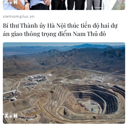
vietnamplus.vn
Bí thư Thành ủy Hà Nội thúc tiến độ hai dự
án giao thông trọng điểm Nam Thủ đô
Xung đột tại Trung Đông: Liban coi thỏa
thuận ngừng bắn là “cơ hội cuối cùng”
04/06/2026 16:04
Thông cáo của Văn phòng Tổng thống Liban nêu rõ kết
quả vòng đàm phán thứ 4 với Israel là cơ hội cuối cùng
để tiến tới một lệnh ngừng bắn cuối cùng và toàn diện.