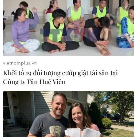
Theo dõi VietnamPlus
TIN LIÊN QUAN
vietnamplus.vn
Khởi tố 19 đối tượng cướp giật tài sản tại
Công ty Tân Huê Viên