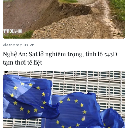
vietnamplus.vn
Nghệ An: Sạt lở nghiêm trọng, tỉnh lộ 543D
tạm thời tê liệt
TIN CÙNG CHUYÊN MỤC
Mỹ có đang chuẩn bị một
chiến lược mới nhằm vào Iran?
07/08/2026 10:08
Mỹ can thiệp khẩn cấp, ngăn