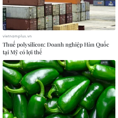
Iran đề xuất thành lập liên minh an
ninh giữa các nước Hồi giáo trong
khu vực
04/08/2026 03:21
vietnamplus.vn
Thuế polysilicon: Doanh nghiệp Hàn Quốc
Iran ra điều kiện gì với Mỹ
tại Mỹ có lợi thế
trước khi mở lại Eo biển Hormuz?
03/08/2026 16:12
Iran tuyên bố chưa đạt đủ điều kiện
để mở lại eo biển Hormuz
03/08/2026 15:59