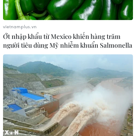
Làn sóng người Israel di cư ra nước
ngoài vẫn ở mức kỷ lục
03/08/2026 11:32
vietnamplus.vn
Ớt nhập khẩu từ Mexico khiến hàng trăm
người tiêu dùng Mỹ nhiễm khuẩn Salmonella
Tín hiệu tích cực đối với tiến trình
phục hồi kinh tế của Syria
03/08/2026 07:22
Tổng thống Mỹ: Các bên đạt bước
tiến hướng tới chấm dứt xung đột với
Iran
03/08/2026 06:24
Tổng thống Trump thông báo thời