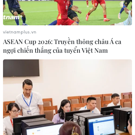
vietnamplus.vn
ASEAN Cup 2026: Truyền thông châu Á ca
ngợi chiến thắng của tuyển Việt Nam
Iran đồng ý cho phép Mỹ tiếp cận một cơ
sở hạt nhân ngầm từng bị phá hủy
04/06/2026 06:48
Tổng thống Trump cho biết cơ sở này đã bị “phá hủy
hoàn toàn” trong chiến dịch được quân đội Mỹ tiến
hành vào mùa Hè năm ngoái bằng các máy bay ném
bom chiến lược B-2.