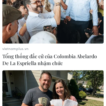
#Iran
#IAEA
#hạt nhân
#urani
#xung đột
#thanh sát
#Xung đột Ttrung Đông
Iran
Theo dõi VietnamPlus
vietnamplus.vn
Tổng thống đắc cử của Colombia Abelardo
De La Espriella nhậm chức
Vấn đề hạt nhân Iran
Mỹ, Đức tái khẳng định lập trường ngăn Iran sở
hữu vũ khí hạt nhân
Chuyên gia IAEA đề xuất cơ chế xác minh chặt
chẽ với Iran sau xung đột