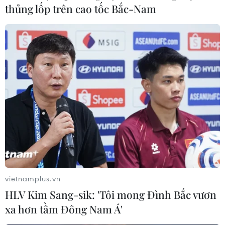
không theo đuổi vũ khí hạt nhân
thủng lốp trên cao tốc Bắc-Nam
24/05/2026 22:40
Tổng thống Masoud Pezeshkian khẳng định Iran không
mong muốn có bất ổn trong khu vực và Israel mới là
bên tìm cách gây mất ổn định tại Trung Đông.
vietnamplus.vn
HLV Kim Sang-sik: 'Tôi mong Đình Bắc vươn
xa hơn tầm Đông Nam Á'