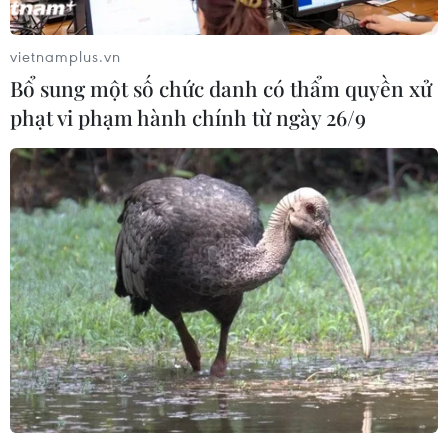
vietnamplus.vn
Bổ sung một số chức danh có thẩm quyền xử
phạt vi phạm hành chính từ ngày 26/9
Iran khẳng định lập trường về eo biển
Hormuz và vấn đề hạt nhân
29/05/2026 06:16
Người đứng đầu Ủy ban An ninh Quốc gia và Chính
sách Đối ngoại của Quốc hội Iran khẳng định Iran đã