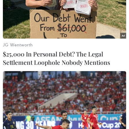
Nhà Trắng đề xuất 672 triệu USD để xử lý và
giám sát vật liệu hạt nhân của Iran
Iran bác bỏ thông tin cho phép IAEA thanh sát
các cơ sở hạt nhân
Mỹ công bố tiến triển mới về hồ sơ hạt nhân Iran
JG Wentworth
$25,000 In Personal Debt? The Legal
Settlement Loophole Nobody Mentions
TIN LIÊN QUAN