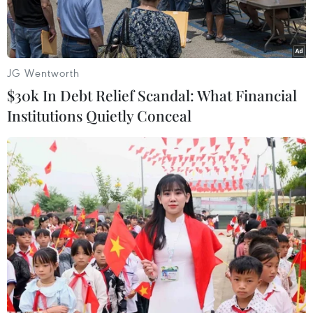
JG Wentworth
$30k In Debt Relief Scandal: What Financial
Institutions Quietly Conceal
Bên trong cơ sở hạt nhân Natanz của Iran. (Ảnh: IRNA/TTXVN)
Cơ quan Năng lượng Nguyên tử Quốc tế (IAEA)
đã cảnh báo về nguy cơ phổ biến hạt nhân sau
khi không thể xác minh tình trạng kho dự trữ
urani làm giàu cao của Iran trong gần một năm
qua, đồng thời kêu gọi Tehran cho phép các