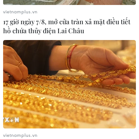
điểm Mỹ nối lại đàm phán với Iran
vietnamplus.vn
03/08/2026 00:50
17 giờ ngày 7/8, mở cửa tràn xả mặt điều tiết
hồ chứa thủy điện Lai Châu
Iran và Oman sắp đạt thỏa thuận về
tuyến hàng hải mới tại eo biển
Hormuz
02/08/2026 22:47
Xem thêm
vietnamplus.vn
CƠ QUAN CHỦ QUẢN: THÔNG TẤN XÃ VIỆT NAM