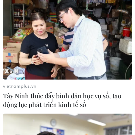
Hormuz
05/08/2026 22:43
Houthi bị nghi đứng sau vụ
tấn công đánh chìm tàu hàng Ấn Độ
trên Biển Đỏ
05/08/2026 15:29
Israel và Liban không đạt tiến triển
trong ngày đàm phán đầu tiên
vietnamplus.vn
05/08/2026 15:01
Tây Ninh thúc đẩy bình dân học vụ số, tạo
động lực phát triển kinh tế số
Xung đột tại Trung Đông: Tàu hàng
Ấn Độ bị đánh chìm trên Biển Đỏ
05/08/2026 04:40