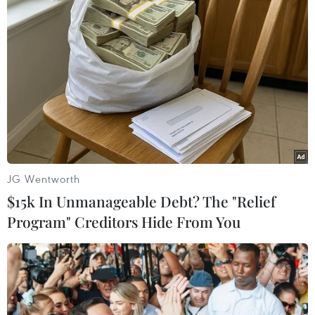
làm giàu urani lên 90% - cấp độ
sản xuất vũ khí - nếu xung đột tái
diễn.
(TTXVN/Vietnam+)
JG Wentworth
$15k In Unmanageable Debt? The "Relief
Program" Creditors Hide From You