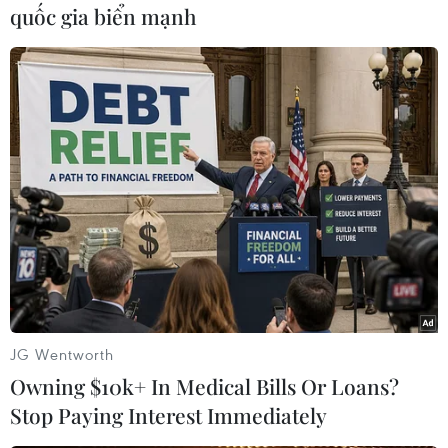
giám sát hạt nhân của Liên hợp quốc không thể
quốc gia biển mạnh
xác minh lượng vật liệu hạt nhân nói trên. IAEA
nhận định việc không thể xác minh là vấn đề
đáng lo ngại liên quan đến nguy cơ phổ biến
hạt nhân.
Báo cáo cũng cho rằng các cuộc tấn công quân
sự đã tạo ra một tình huống chưa từng có tiền
lệ, song điều đó càng làm gia tăng nhu cầu tiến
hành các hoạt động thanh sát và xác minh độc
lập.
Tổng Giám đốc IAEA Rafael Grossi đã kêu gọi
Iran hợp tác mang tính xây dựng với cơ quan
JG Wentworth
này nhằm bảo đảm việc thực hiện đầy đủ và
Owning $10k+ In Medical Bills Or Loans?
hiệu quả các nghĩa vụ giám sát hạt nhân.
Stop Paying Interest Immediately
Báo cáo dự kiến sẽ được đưa ra thảo luận tại