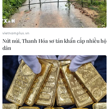
vietnamplus.vn
Nứt núi, Thanh Hóa sơ tán khẩn cấp nhiều hộ
dân
TIN CÙNG CHUYÊN MỤC