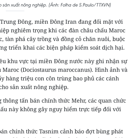
ho sản xuất nông nghiệp. (Ảnh: Folha de S.Paulo/TTXVN)
 Trung Đông, miền Đông Iran đang đối mặt với
iệp nghiêm trọng khi các đàn châu chấu Maroc
c, tàn phá cây trồng và đồng cỏ chăn nuôi, buộc
g triển khai các biện pháp kiểm soát dịch hại.
iều khu vực tại miền Đông nước này ghi nhận sự
ấu Maroc (Dociostaurus maroccanus). Hình ảnh và
ấy hàng triệu con côn trùng bao phủ các cánh
 cho sản xuất nông nghiệp.
g thông tấn bán chính thức Mehr, các quan chức
hấu này không gây nguy hiểm trực tiếp đối với
bán chính thức Tasnim cảnh báo đợt bùng phát