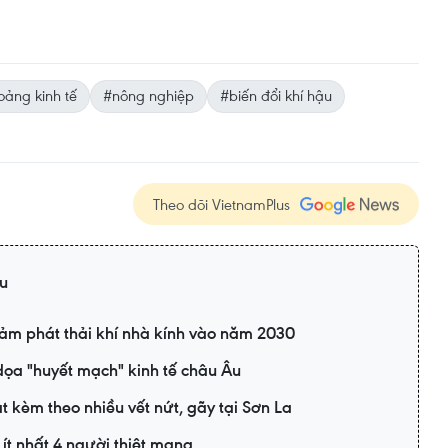
ảng kinh tế
#nông nghiệp
#biến đổi khí hậu
Theo dõi VietnamPlus
ậu
iảm phát thải khí nhà kính vào năm 2030
ọa "huyết mạch" kinh tế châu Âu
ạt kèm theo nhiều vết nứt, gãy tại Sơn La
n ít nhất 4 người thiệt mạng