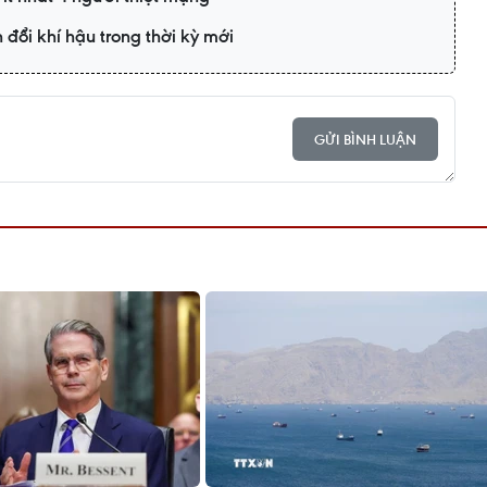
đổi khí hậu trong thời kỳ mới
GỬI BÌNH LUẬN