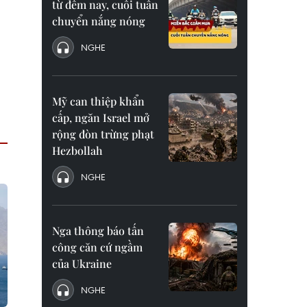
từ đêm nay, cuối tuần
chuyển nắng nóng
NGHE
Mỹ can thiệp khẩn
cấp, ngăn Israel mở
rộng đòn trừng phạt
Hezbollah
NGHE
Nga thông báo tấn
công căn cứ ngầm
của Ukraine
NGHE