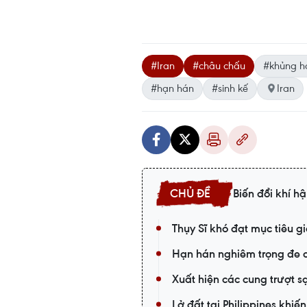
#Iran
#châu chấu
#khủng ho
#hạn hán
#sinh kế
Iran
Biến đổi khí h
Thụy Sĩ khó đạt mục tiêu g
Hạn hán nghiêm trọng đe d
Xuất hiện các cung trượt s
Lở đất tại Philippines khiế