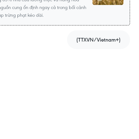
ì nguồn cung ổn định ngay cả trong bối cảnh
p trừng phạt kéo dài.
(TTXVN/Vietnam+)