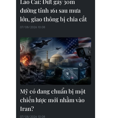
Lào Cai: Đứt gãy 30m
đường tỉnh 161 sau mưa
lớn, giao thông bị chia cắt
07/08/2026 10:08
Mỹ có đang chuẩn bị một
chiến lược mới nhằm vào
Iran?
07/08/2026 10:08