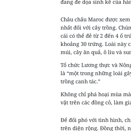
đang đe dọa sinh kế của hà
Châu chấu Maroc được xem l
nhất đối với cây trồng. Chú
cái có thể đẻ từ 2 đến 4 ổ t
khoảng 30 trứng. Loài này ch
múi, cây ăn quả, ô liu và su
Tổ chức Lương thực và Nông
là “một trong những loài gâ
trồng canh tác.”
Không chỉ phá hoại mùa màn
vật trên các đồng cỏ, làm gi
Để đối phó với tình hình, c
trên diện rộng. Đồng thời,