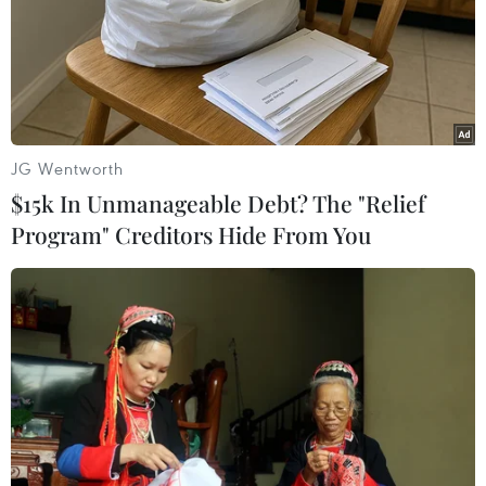
Phải đổi mới công tác quy
Toàn cảnh vụ sai phạm
hoạch và tổ chức phát
điểm thi trường THPT
triển hạ tầng
chuyên Tuyên Quang
06/08/2026 09:53
06/08/2026 09:04
JG Wentworth
$15k In Unmanageable Debt? The "Relief
Program" Creditors Hide From You
Cầu Đắk Lung sập sau cú
Khẩn trường khám nghiệm
tông của xe tải cẩu, 2 người
hiện trường, điều tra
thoát chết
nguyên nhân vụ cháy chợ
Biên Hòa
06/08/2026 09:00
06/08/2026 04:37