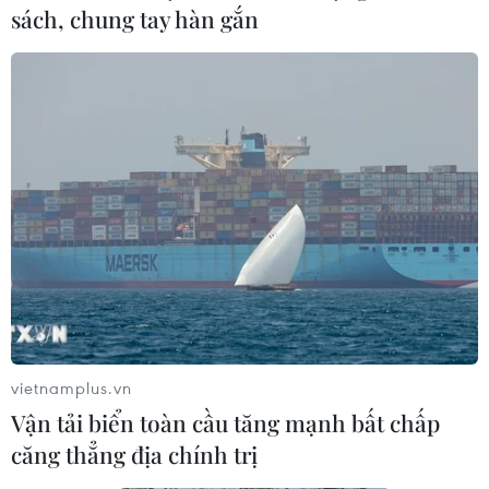
sách, chung tay hàn gắn
Ba Bộ tăng cường phối hợp
Google châm ngòi cuộc đối
thực hiện nhiệm vụ đối
đầu mới giữa Mỹ và châu
ngoại trong giai đoạn mới
Âu về chủ quyền số
03/08/2026 14:59
03/08/2026 10:50
Xem thêm
vietnamplus.vn
CƠ QUAN CHỦ QUẢN: THÔNG TẤN XÃ VIỆT NAM
Vận tải biển toàn cầu tăng mạnh bất chấp
Tổng Biên tập: TRẦN TIẾN DUẨN
căng thẳng địa chính trị
Phó Tổng Biên tập: NGUYỄN THỊ TÁM, KHÚC THANH