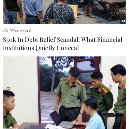
chủ trì lễ đón Thủ tướng
Thái Lan
JG Wentworth
08/06/2026 12:57
$30k In Debt Relief Scandal: What Financial
Institutions Quietly Conceal
Theo dõi VietnamPlus
Tại trụ sở Chính phủ, Thủ tướng Lê Minh Hưng đã
chủ trì Lễ đón Thủ tướng Anutin Charnvirakul thăm
chính thức Việt Nam và tham dự Diễn đàn Tương
lai ASEAN lần thứ ba.
Chiều 8/6, tại trụ sở Chính phủ, Thủ tướng Lê
Minh Hưng đã chủ trì Lễ đón Thủ tướng Anutin