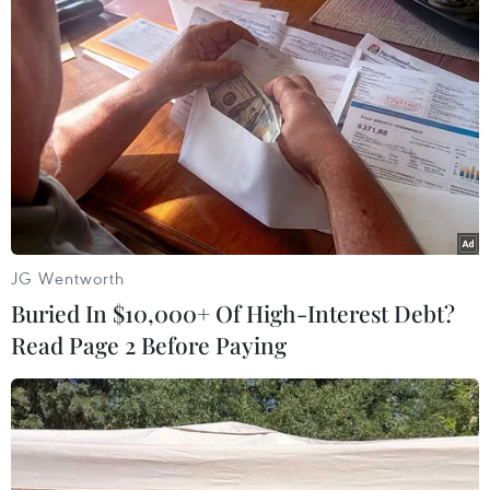
Nhận định Singapore vs
86 tuổi vẫn đi lấy mẫu
Indonesia (20h ngày 7/8):
ADN, gần 80 năm nuôi hy
Cuộc quyết đấu giành tấm
vọng tìm người cậu liệt sĩ
vé bán kết duy nhất
07/08/2026 08:40
07/08/2026 08:41
JG Wentworth
Buried In $10,000+ Of High-Interest Debt?
Read Page 2 Before Paying
Tiến "Bịp" hầu tòa trong vụ
Nhanh chóng hoàn thiện
án tổ chức sử dụng trái
dự án kết nối vùng, sân bay
phép chất ma túy
Long Thành