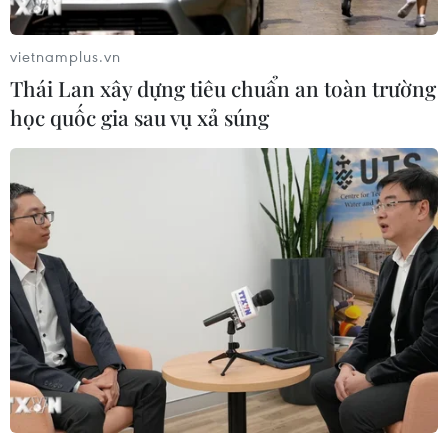
vietnamplus.vn
Thái Lan xây dựng tiêu chuẩn an toàn trường
học quốc gia sau vụ xả súng
Toàn cảnh ASEAN Cup:
Dự luật trừng phạt Nga của
Thái Lan "thắng như chẻ
Mỹ có thể khiến châu Âu
tre", thách thức tuyển Việt
chịu tác động ngược
Nam
05/08/2026 04:58
05/08/2026 07:15
Thời tiết miền Bắc sẽ ảnh
Nhận định Philippines vs