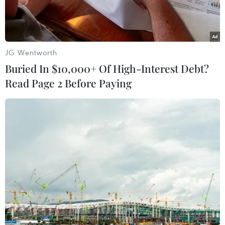
2026: 8 "bí kíp" vàng chinh
phục môn Địa lý của chuyên
gia
JG Wentworth
Buried In $10,000+ Of High-Interest Debt?
Hằng Trần
Read Page 2 Before Paying
08/06/2026 08:59
Theo dõi VietnamPlus
Cô Nguyễn Thị Hằng (HOCMAI) chia sẻ 8 lưu ý
chiến lược về hệ thống kiến thức, rèn kỹ năng làm
bài và chuẩn bị tâm lý giúp sĩ tử bứt phá điểm số
môn Địa lý kỳ thi tốt nghiệp Trung học phổ thông