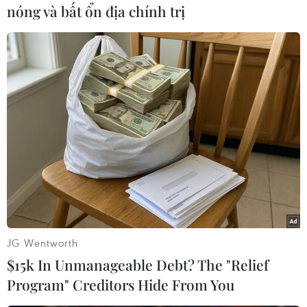
nóng và bất ổn địa chính trị
#Chinh phục môn Địa lý thi tốt nghiệp
#Chiến lược ôn luyện cuối cấp
#Hệ thống kiến thức và kỹ năng
#Rèn luyện tâm lý thi cử
#Phương pháp xử lý câu hỏi Atlat
#Quản lý thời gian làm bài
#Tránh nhồi nhét kiến thức
#Xác định lỗi sai trong đề thi thử
#Duy trì nhịp sinh học và tự tin
JG Wentworth
#Chuẩn bị tâm lý thi tốt nghiệp
$15k In Unmanageable Debt? The "Relief
Program" Creditors Hide From You