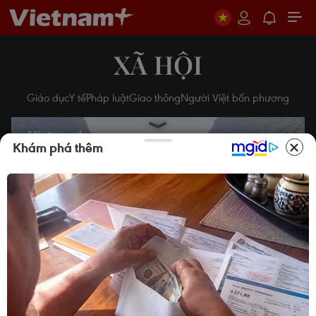
XÃ HỘI
Giáo dục
Y tế
Pháp luật
Giao thông
Người Việt bốn phương
Khám phá thêm
Play
Video
Kỳ thi tốt nghiệp THPT