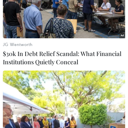
Sông Hồng và khát vọng
Tai nạn lao động tại Lâm
kiến tạo Hà Nội trở thành
Đồng khiến hai công nhân
đô thị toàn cầu
thương vong
08/08/2026 13:13
08/08/2026 12:32
JG Wentworth
$30k In Debt Relief Scandal: What Financial
Institutions Quietly Conceal
Đội K93 quy tập được 11 bộ
Mở rộng không gian cống
hài cốt liệt sỹ trên địa bàn
hiến cho cộng đồng người
An Giang
Việt Nam ở nước ngoài
08/08/2026 11:11
08/08/2026 11:00