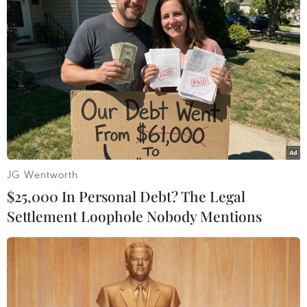
Chuyển Bộ Công an thông
Olympic Trí tuệ nhân tạo
tin 7 cá nhân bán vàng
quốc tế 2026: 7/8 học sinh
không rõ nguồn gốc
Việt Nam đoạt huy chương
08/08/2026 14:37
08/08/2026 14:24
JG Wentworth
$25,000 In Personal Debt? The Legal
Settlement Loophole Nobody Mentions
Áp thấp nhiệt đới đã suy
Thứ trưởng Phan Thị
yếu thành một vùng áp
Thắng thăm, động viên lực
thấp
lượng tìm kiếm hài cốt liệt
sĩ tại Công viên Lê Thị
08/08/2026 14:19
Riêng