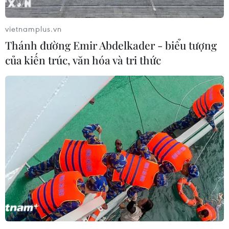
vietnamplus.vn
Thánh đường Emir Abdelkader - biểu tượng
của kiến trúc, văn hóa và tri thức
Bí thư Thành ủy Hà Nội
Đề xuất hơn 65.500 tỷ đồng
thúc tiến độ hai dự án giao
đầu tư Dự án đường cao tốc
thông trọng điểm Nam
nối Lai Châu-Lào Cai
Thủ đô
08/08/2026 08:45
08/08/2026 08:52
Vùng 3 Hải quân cứu thành
Điều bình dị "xây" thành
công 1 nạn nhân bị sóng
phố Cảng thịnh vượng,