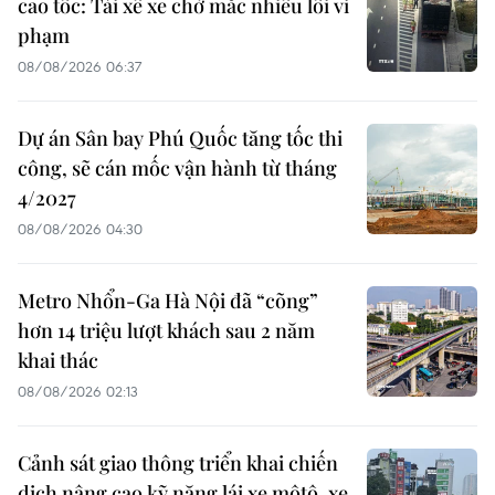
cao tốc: Tài xế xe chở mắc nhiều lỗi vi
phạm
08/08/2026 06:37
Dự án Sân bay Phú Quốc tăng tốc thi
công, sẽ cán mốc vận hành từ tháng
4/2027
08/08/2026 04:30
Metro Nhổn-Ga Hà Nội đã “cõng”
hơn 14 triệu lượt khách sau 2 năm
khai thác
08/08/2026 02:13
Cảnh sát giao thông triển khai chiến
dịch nâng cao kỹ năng lái xe môtô, xe