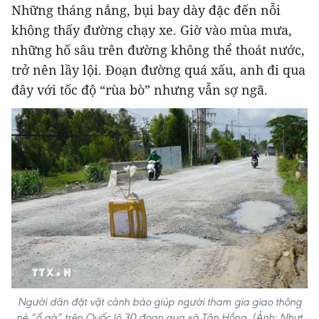
Những tháng nắng, bụi bay dày đặc đến nỗi
không thấy đường chạy xe. Giờ vào mùa mưa,
những hố sâu trên đường không thể thoát nước,
trở nên lầy lội. Đoạn đường quá xấu, anh đi qua
đây với tốc độ “rùa bò” nhưng vẫn sợ ngã.
Người dân đặt vật cảnh báo giúp người tham gia giao thông
né “ổ gà” trên Quốc lộ 30 đoạn qua xã Tân Hồng. (Ảnh: Nhựt