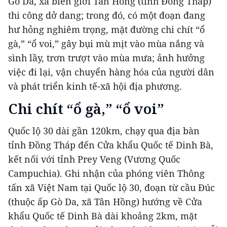
Gò Da, xã biên giới Tân Hồng (tỉnh Đồng Tháp)
thi công dở dang; trong đó, có một đoạn đang
hư hỏng nghiêm trọng, mặt đường chi chít “ổ
gà,” “ổ voi,” gây bụi mù mịt vào mùa nắng và
sình lầy, trơn trượt vào mùa mưa; ảnh hưởng
việc đi lại, vận chuyển hàng hóa của người dân
và phát triển kinh tế-xã hội địa phương.
Chi chít “ổ gà,” “ổ voi”
Quốc lộ 30 dài gần 120km, chạy qua địa bàn
tỉnh Đồng Tháp đến Cửa khẩu Quốc tế Dinh Bà,
kết nối với tỉnh Prey Veng (Vương Quốc
Campuchia). Ghi nhận của phóng viên Thông
tấn xã Việt Nam tại Quốc lộ 30, đoạn từ cầu Đúc
(thuộc ấp Gò Da, xã Tân Hồng) hướng về Cửa
khẩu Quốc tế Dinh Bà dài khoảng 2km, mặt