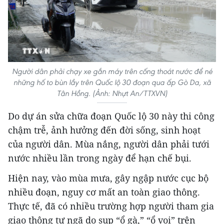
Người dân phải chạy xe gắn máy trên cống thoát nước để né
những hố to bùn lầy trên Quốc lộ 30 đoạn qua ấp Gò Da, xã
Tân Hồng. (Ảnh: Nhựt An/TTXVN)
Do dự án sửa chữa đoạn Quốc lộ 30 này thi công
chậm trễ, ảnh hưởng đến đời sống, sinh hoạt
của người dân. Mùa nắng, người dân phải tưới
nước nhiều lần trong ngày để hạn chế bụi.
Hiện nay, vào mùa mưa, gây ngập nước cục bộ
nhiều đoạn, nguy cơ mất an toàn giao thông.
Thực tế, đã có nhiều trường hợp người tham gia
giao thông tự ngã do sụp “ổ gà,” “ổ voi” trên