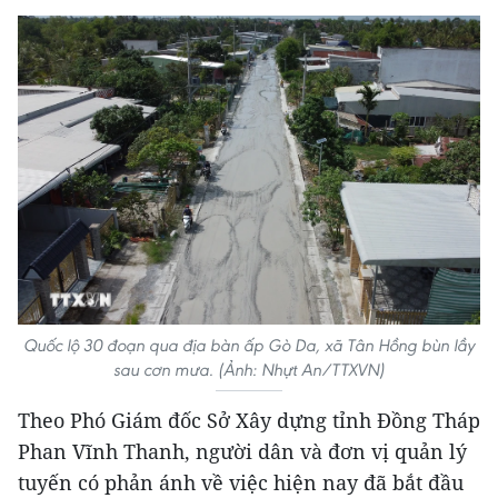
Quốc lộ 30 đoạn qua địa bàn ấp Gò Da, xã Tân Hồng bùn lầy
sau cơn mưa. (Ảnh: Nhựt An/TTXVN)
Theo Phó Giám đốc Sở Xây dựng tỉnh Đồng Tháp
Phan Vĩnh Thanh, người dân và đơn vị quản lý
tuyến có phản ánh về việc hiện nay đã bắt đầu