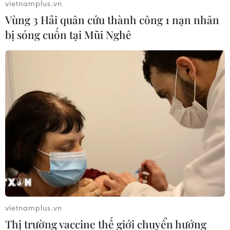
Vụ tai nạn giao thông giữa xe ben và xe máy xảy ra tại
vietnamplus.vn
địa bàn phường Tân An (Đắk Lắk) khiến anh Y.S.Ê tử
Vùng 3 Hải quân cứu thành công 1 nạn nhân
vong tại chỗ, còn anh Y.D.Ê. bị thương nặng, được đưa
bị sóng cuốn tại Mũi Nghê
đi cấp cứu nhưng tử vong sau đó.
vietnamplus.vn
Thị trường vaccine thế giới chuyển hướng