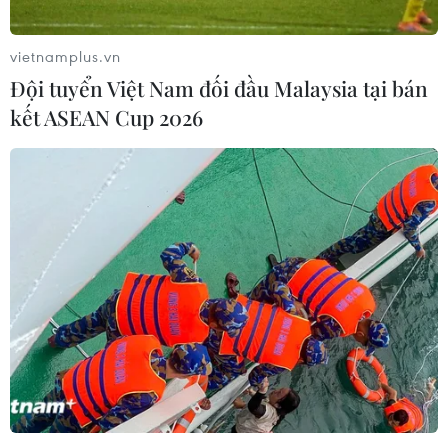
vietnamplus.vn
Đội tuyển Việt Nam đối đầu Malaysia tại bán
kết ASEAN Cup 2026
Tai nạn giao thông giữa xe ben và xe máy
khiến hai người tử vong
27/05/2026 04:41