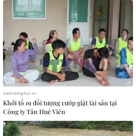
năm 2027
07/08/2026 08:28
Bộ Xây dựng yêu cầu đầu tư hệ
thống trạm sạc điện trên cao tốc
Bắc-Nam
07/08/2026 08:15
Xuất hiện các cung trượt sạt kèm
theo nhiều vết nứt, gãy tại Sơn La
vietnamplus.vn
07/08/2026 07:31
Khởi tố 19 đối tượng cướp giật tài sản tại
Công ty Tân Huê Viên
Thu hồi 89 ha đất đấu giá chọn nhà
đầu tư công trình thành phố cảng