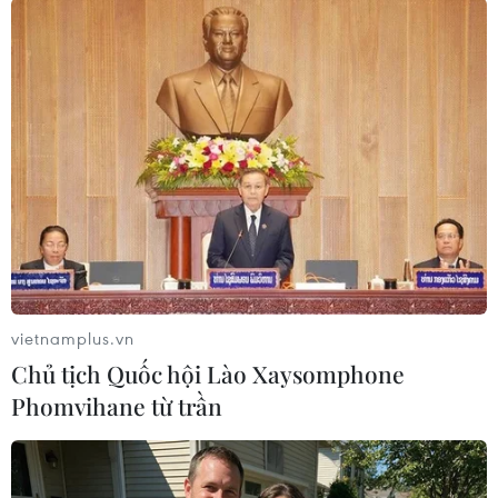
(TTXVN/Vietnam+)
vietnamplus.vn
Chủ tịch Quốc hội Lào Xaysomphone
Phomvihane từ trần
#Tai nạn giao thông
#cao tốc Bắc-Nam
#tử vong