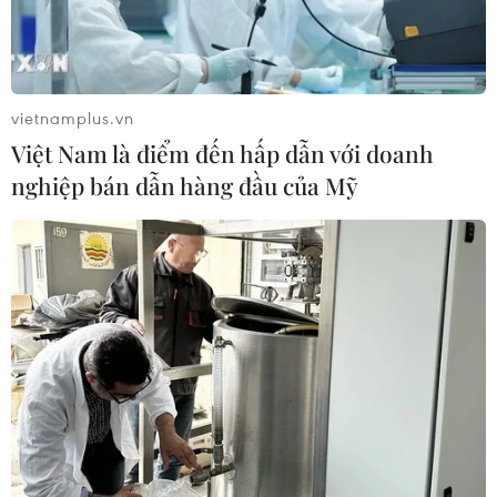
Xe tải va chạm xe máy tại Đắk Lắk
làm hai người thương vong
08/08/2026 14:58
vietnamplus.vn
Việt Nam là điểm đến hấp dẫn với doanh
Bí thư Thành ủy Hà Nội thúc tiến độ
nghiệp bán dẫn hàng đầu của Mỹ
hai dự án giao thông trọng điểm
Nam Thủ đô
08/08/2026 08:52
Đề xuất hơn 65.500 tỷ đồng đầu tư
Dự án đường cao tốc nối Lai Châu-
Lào Cai
08/08/2026 08:45
Nghệ An: Sạt lở nghiêm trọng, tỉnh lộ