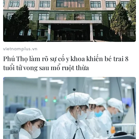
vietnamplus.vn
Phú Thọ làm rõ sự cố y khoa khiến bé trai 8
tuổi tử vong sau mổ ruột thừa
TIN CÙNG CHUYÊN MỤC