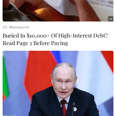
JG Wentworth
Buried In $10,000+ Of High-Interest Debt?
Read Page 2 Before Paying
Lực lượng chức năng nỗ lực giải cứu nạn nhân mắc kẹt trên xe
tải. (Ảnh: TTXVN phát)
Phòng Cảnh sát phòng cháy, chữa cháy và Cứu
nạn, cứu hộ (Công an tỉnh Hà Tĩnh) cho biết,
rạng sáng 8/6, trên tuyến cao tốc Bắc-Nam đoạn