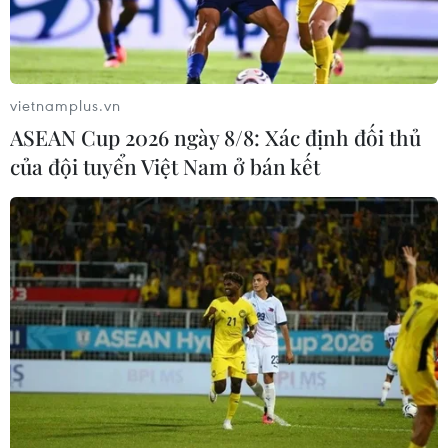
vietnamplus.vn
ASEAN Cup 2026 ngày 8/8: Xác định đối thủ
của đội tuyển Việt Nam ở bán kết
Tây Ninh: Điều tra nguyên nhân 2 vụ tai
nạn giao thông làm 4 người tử vong tại chỗ
28/05/2026 10:09
Ngày 28/5/2026, trên địa bàn tỉnh Tây Ninh liên tiếp
xảy ra hai vụ tai nạn giao thông đặc biệt nghiêm trọng
tại phường Long An và xã Đức Hòa, làm 4 người tử
vong tại chỗ.