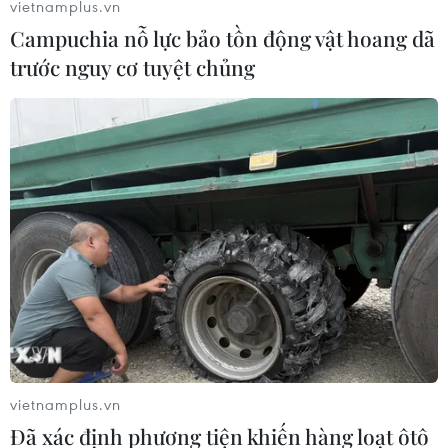
vietnamplus.vn
Campuchia nỗ lực bảo tồn động vật hoang dã
trước nguy cơ tuyệt chủng
vietnamplus.vn
Đã xác định phương tiện khiến hàng loạt ôtô