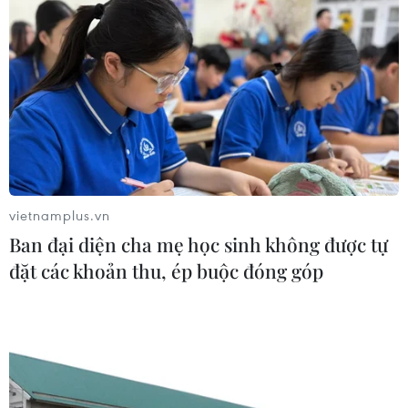
Dự án mở rộng đường Nguyễn Tuân
tăng kết nối khu vực phía Tây Nam
Hà Nội
06/08/2026 08:19
Đắk Lắk: Điều tra, khắc phục sự cố
nhiều phương tiện thủng lốp trên
cao tốc
vietnamplus.vn
06/08/2026 07:14
Ban đại diện cha mẹ học sinh không được tự
đặt các khoản thu, ép buộc đóng góp
Đại biểu Quốc hội băn khoăn khả
năng cân đối vốn 2 siêu dự án giao
thông
06/08/2026 07:00