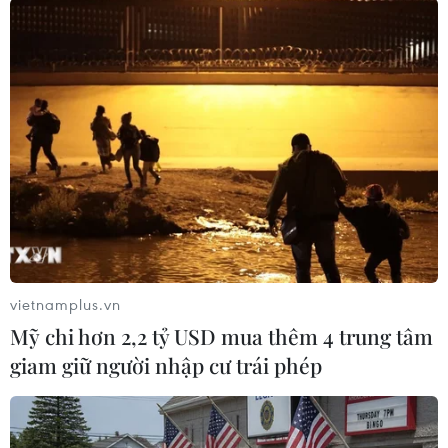
#Tai nạn
#Cao tốc
#Phan Thiết-Dầu Giây
Lâm Đồng
vietnamplus.vn
Mỹ chi hơn 2,2 tỷ USD mua thêm 4 trung tâm
giam giữ người nhập cư trái phép
Theo dõi VietnamPlus