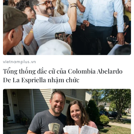
TIN LIÊN QUAN
vietnamplus.vn
Tổng thống đắc cử của Colombia Abelardo
De La Espriella nhậm chức
Tai nạn trên cao tốc Phan Thiết-Dầu Giây