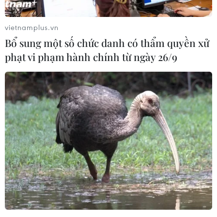
vietnamplus.vn
Bổ sung một số chức danh có thẩm quyền xử
phạt vi phạm hành chính từ ngày 26/9
Va chạm liên hoàn giữa 5 xe ôtô, cao tốc
Phan Thiết-Dầu Giây ùn tắc dài 6km
02/05/2026 12:57
Vụ tai nạn liên hoàn chiều 2/5 không gây thương vong
nhưng khiến tuyến cao tốc ùn dài 6km trong thời gian
dài, cơ quan chức năng khuyến cáo tài xế tuân thủ
khoảng cách và lựa chọn lộ trình phù hợp.