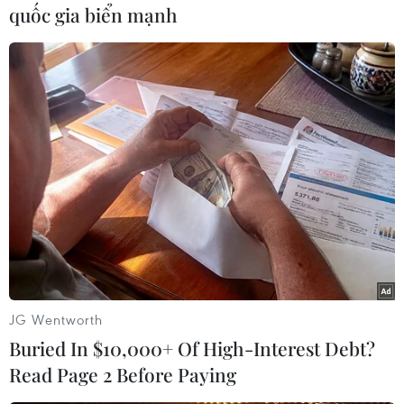
quốc gia biển mạnh
Tai nạn trên cao tốc Phan
Thiết-Dầu Giây làm 19
người bị thương
Vụ tai nạn giữa xe khách và xe
đầu kéo xảy ra trên cao tốc Phan
Thiết-Dầu Giây vào sáng sớm
ngày 7/6 đã khiến nhiều hành
khách bị thương trong đó có cả
phụ xe khách.
(TTXVN/Vietnam+)
JG Wentworth
Buried In $10,000+ Of High-Interest Debt?
Read Page 2 Before Paying