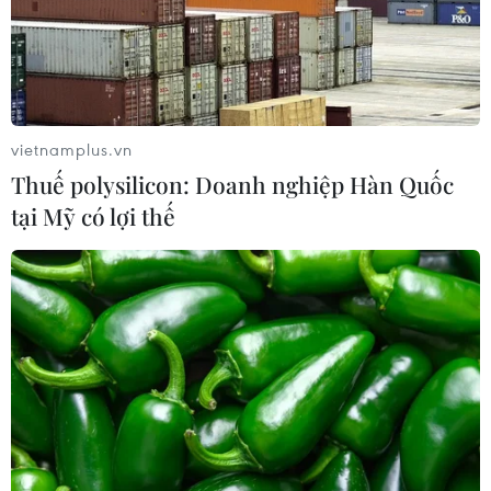
Mưa dông khiến hàng chục
chuyến bay tới Nội Bài không thể hạ
cánh
06/08/2026 04:37
vietnamplus.vn
Hà Tĩnh cảnh báo nguy cơ sạt lở trên
Thuế polysilicon: Doanh nghiệp Hàn Quốc
nhiều tuyến giao thông trước mùa
tại Mỹ có lợi thế
mưa bão
06/08/2026 04:34
Đồng Nai cảnh báo người dân không
ném vật thể vào phương tiện trên cao
tốc
06/08/2026 04:24