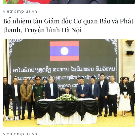
vietnamplus.vn
Bổ nhiệm tân Giám đốc Cơ quan Báo và Phát
thanh, Truyền hình Hà Nội
Làm tốt công tác bồi thường, tái định cư
dự án Trục đại lộ cảnh quan sông Hồng
30/05/2026 22:36
Phó Thủ tướng Chính phủ yêu cầu Hà Nội làm tốt công
tác tuyên truyền, bồi thường, hỗ trợ, tái định cư khi thu
hồi đất trong quá trình triển khai Dự án đầu tư xây dựng
Trục đại lộ cảnh quan sông Hồng.
vietnamplus.vn