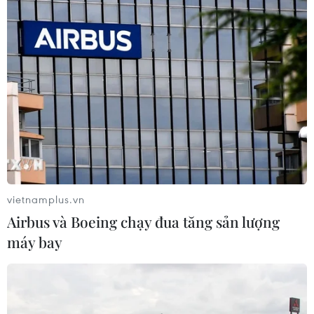
quan sông Hồng gần 737.000 tỷ đồng
11/05/2026 05:54
Hội đồng Nhân dân thành phố Hà Nội khóa XVII đã
biểu quyết thông qua Nghị quyết về chủ trương đầu tư
Dự án xây dựng Trục đại lộ cảnh quan sông Hồng quy
mô hơn 11.400ha.
vietnamplus.vn
Airbus và Boeing chạy đua tăng sản lượng
máy bay