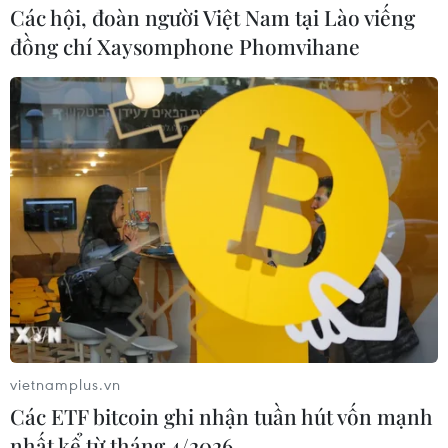
Các hội, đoàn người Việt Nam tại Lào viếng
đồng chí Xaysomphone Phomvihane
Hà Nội thông tin chính thức về Dự án
Trục Đại lộ cảnh quan sông Hồng
vietnamplus.vn
19/05/2026 12:20
Các ETF bitcoin ghi nhận tuần hút vốn mạnh
Theo quy hoạch tổng thể Thủ đô tầm nhìn 100 năm, Trục
nhất kể từ tháng 4/2026