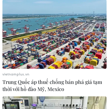
tin, tuyên truyền chuyên đề về Dự án đầu tư xây
dựng Trục đại lộ cảnh quan sông Hồng, báo cáo
Tổ trưởng Tổ công tác phê duyệt.
Đồng thời, tham mưu Tổ trưởng Tổ công tác
phân công nhiệm vụ cho các thành viên để tổ
chức triển khai các nhiệm vụ theo chỉ đạo của
Thành ủy và Kế hoạch của Ủy ban Nhân dân
thành phố; làm đầu mối phối hợp với các thành
viên Tổ công tác, các sở, ngành, cơ quan, đơn vị
liên quan trong quá trình triển khai công tác
vietnamplus.vn
thông tin, tuyên truyền về dự án.
Trung Quốc áp thuế chống bán phá giá tạm
Sở Văn hóa và Thể thao cũng là đầu mối phối
thời với hồ đào Mỹ, Mexico
hợp với các cơ quan báo chí Trung ương và các
tỉnh, thành phố trong công tác thông tin, tuyên
truyền về dự án; đôn đốc, kiểm tra, tổng hợp