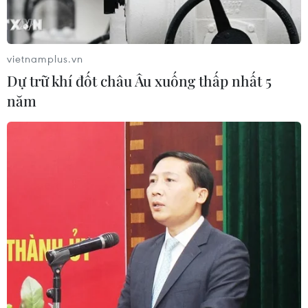
vietnamplus.vn
Dự trữ khí đốt châu Âu xuống thấp nhất 5
năm
#Trục đại lộ cảnh quan sông Hồng
#Tổ công tác truyền thông
#Hà Nội
TP. Hà Nội
Theo dõi VietnamPlus
TIN LIÊN QUAN