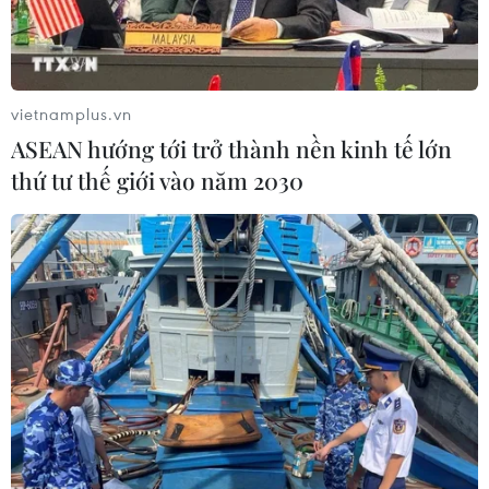
và hiệu quả.
vietnamplus.vn
ASEAN hướng tới trở thành nền kinh tế lớn
thứ tư thế giới vào năm 2030
Phối cảnh dự án trục đại lộ cảnh quan sông Hồng. (Ảnh: UBND
TP Hà Nội)
Ủy ban Nhân dân thành phố Hà Nội vừa ban
hành Quyết định 2807/QĐ-UBND về việc thành
lập Tổ công tác triển khai thực hiện thông tin,