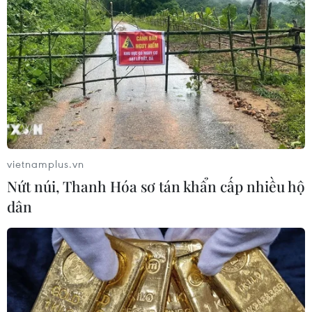
vietnamplus.vn
Nứt núi, Thanh Hóa sơ tán khẩn cấp nhiều hộ
dân