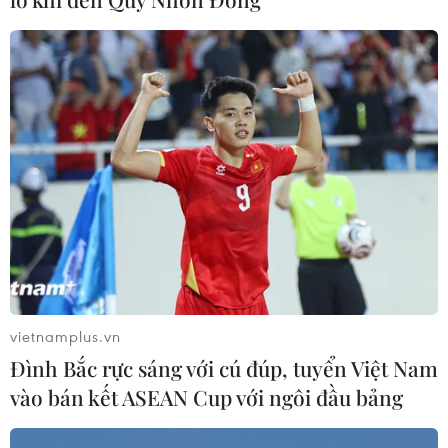
tốc
06/08/2026 04:24
Tăng tốc giải phóng mặt bằng mở
rộng cao tốc Cam Lộ-La Sơn qua
thành phố Huế
06/08/2026 03:01
Xem thêm
vietnamplus.vn
Đình Bắc rực sáng với cú đúp, tuyển Việt Nam
vào bán kết ASEAN Cup với ngôi đầu bảng
CƠ QUAN CHỦ QUẢN: THÔNG TẤN XÃ VIỆT NAM