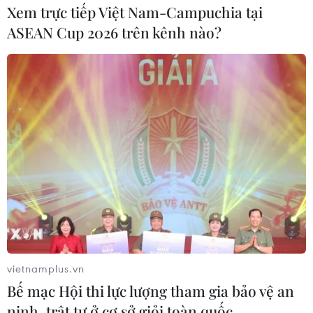
Xem trực tiếp Việt Nam-Campuchia tại
ASEAN Cup 2026 trên kênh nào?
Tăng tốc đẩy tiến độ Dự án đường Hồ Chí
Minh đoạn Chợ Chu-Ngã ba Trung Sơn
03/12/2025 02:58
Chủ đầu tư yêu cầu nhà thầu thi công Dự án đường Hồ
Chí Minh đoạn Chợ Chu-Ngã ba Trung Sơn tăng cường
tập trung nhân lực, máy móc nhằm đẩy nhanh tiến độ.
vietnamplus.vn
Bế mạc Hội thi lực lượng tham gia bảo vệ an
ninh, trật tự ở cơ sở giỏi toàn quốc