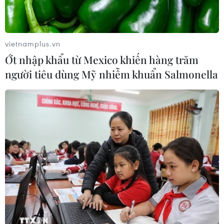
tông của xe tải cẩu, 2 người thoát
chết
06/08/2026 09:00
vietnamplus.vn
Ớt nhập khẩu từ Mexico khiến hàng trăm
Dự án mở rộng đường Nguyễn Tuân
người tiêu dùng Mỹ nhiễm khuẩn Salmonella
tăng kết nối khu vực phía Tây Nam
Hà Nội
06/08/2026 08:19
Đắk Lắk: Điều tra, khắc phục sự cố
nhiều phương tiện thủng lốp trên
cao tốc
06/08/2026 07:14
Đại biểu Quốc hội băn khoăn khả