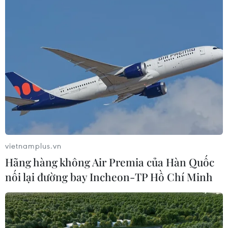
Tổng Biên tập: TRẦN TIẾN DUẨN
Phó Tổng Biên tập: NGUYỄN THỊ TÁM, KHÚC THANH
THỦY
Sở hữu trí tuệ
Quy định sử dụng
RSS
Hỗ trợ
Ngôn ngữ
TTXVN
Dịch vụ tin
Quảng cáo
Liên hệ
vietnamplus.vn
Hãng hàng không Air Premia của Hàn Quốc
nối lại đường bay Incheon-TP Hồ Chí Minh
Giấy phép số: 1374/GP-BTTTT do Bộ Thông tin và Truyền thông
cấp ngày 11/9/2008.
Quảng cáo: Phó TBT Nguyễn Thị Tám: 093.5958688, Email:
tamvna@gmail.com