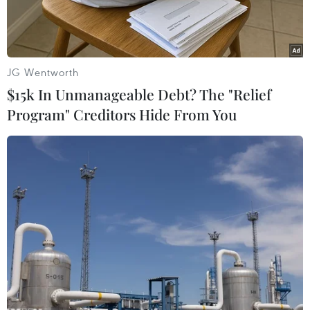
JG Wentworth
$15k In Unmanageable Debt? The "Relief
Program" Creditors Hide From You
Nhà thầu thi công Dự án đường Hồ Chí Minh đoạn Chợ Chu-
Ngã ba Trung Sơn. (Ảnh: Khánh Hùng/Vietnam+)
Bộ Xây dựng vừa có văn bản gửi Ban Quản lý
dự án đường Hồ Chí Minh về việc tập trung đẩy
nhanh tiến độ thực hiện Dự án đường Hồ Chí
Minh, đoạn Chợ Chu-Ngã ba Trung Sơn.