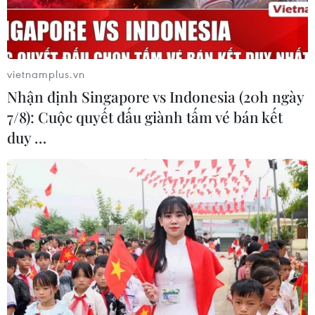
vietnamplus.vn
Nhận định Singapore vs Indonesia (20h ngày
7/8): Cuộc quyết đấu giành tấm vé bán kết
duy …
#đường hồ chí minh
#chợ chu
#ngã ba trung sơn
#chậm tiến độ
#thông xe
Tuyên Quang
Thái Nguyên