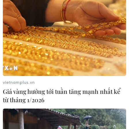
Xuất hiện các cung trượt sạt kèm
theo nhiều vết nứt, gãy tại Sơn La
07/08/2026 07:31
Thu hồi 89 ha đất đấu giá chọn nhà
đầu tư công trình thành phố cảng
hàng không
07/08/2026 06:46
vietnamplus.vn
Giá vàng hướng tới tuần tăng mạnh nhất kể
Cần xử lý dứt điểm việc tập kết gỗ ở
từ tháng 1/2026
hành lang an toàn giao thông Quốc
lộ 22B
07/08/2026 04:31