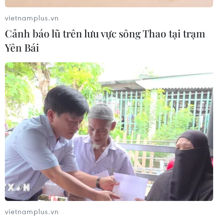
vietnamplus.vn
Cảnh báo lũ trên lưu vực sông Thao tại trạm
Yên Bái
TIN CÙNG CHUYÊN MỤC
Cảnh sát giao thông triển khai chiến
dịch nâng cao kỹ năng lái xe môtô, xe
gắn máy
vietnamplus.vn