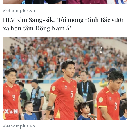
vietnamplus.vn
HLV Kim Sang-sik: 'Tôi mong Đình Bắc vươn
xa hơn tầm Đông Nam Á'
Dự án đường Hồ Chí Minh đoạn Chợ Chu-
Ngã ba Trung Sơn chậm tiến độ cả tháng
08/04/2026 11:24
Dự án đường Hồ Chí Minh đoạn Chợ Chu-Ngã ba
Trung Sơn chậm tiến độ là do biến động giá nhiên liệu
xăng dầu và nhựa đường dẫn đến nhà thầu thi công
cầm chừng, dừng thi công các hạng mục.
vietnamplus.vn