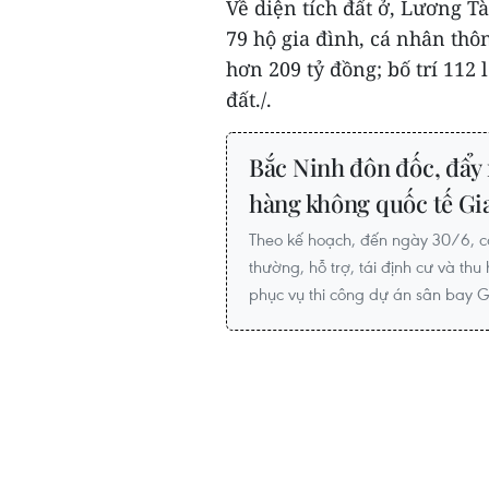
Về diện tích đất ở, Lương Tà
79 hộ gia đình, cá nhân thôn
hơn 209 tỷ đồng; bố trí 112 l
đất./.
Bắc Ninh đôn đốc, đẩy
hàng không quốc tế Gi
Theo kế hoạch, đến ngày 30/6, các
thường, hỗ trợ, tái định cư và t
phục vụ thi công dự án sân bay G