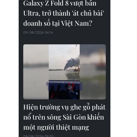
Galaxy Z Fold 8 vượt bản
Ultra, trở thành 'át chủ bài'
doanh số tại Việt Nam?
09/08/2026 04:14
Hiện trường vụ ghe gỗ phát
nổ trên sông Sài Gòn khiến
một người thiệt mạng
08/08/2026 09:03