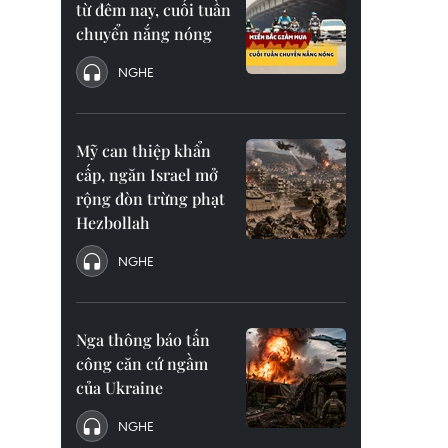
từ đêm nay, cuối tuần
chuyển nắng nóng
NGHE
Mỹ can thiệp khẩn
cấp, ngăn Israel mở
rộng đòn trừng phạt
Hezbollah
NGHE
Nga thông báo tấn
công căn cứ ngầm
của Ukraine
NGHE