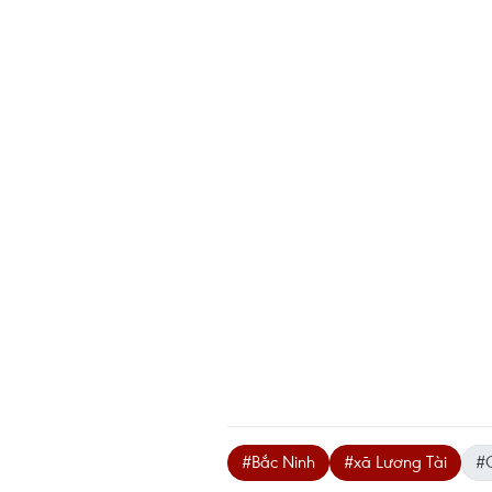
#Bắc Ninh
#xã Lương Tài
#C