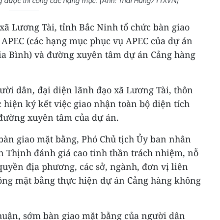
 được thi công các hạng mục. (Ảnh: Thái Hùng/TTXVN)
xã Lương Tài, tỉnh Bắc Ninh tổ chức bàn giao
c APEC (các hạng mục phục vụ APEC của dự án
ia Bình) và đường xuyên tâm dự án Cảng hàng
ười dân, đại diện lãnh đạo xã Lương Tài, thôn
 hiện ký kết việc giao nhận toàn bộ diện tích
đường xuyên tâm của dự án.
 bàn giao mặt bằng, Phó Chủ tịch Ủy ban nhân
 Thịnh đánh giá cao tinh thần trách nhiệm, nỗ
quyền địa phương, các sở, ngành, đơn vị liên
hóng mặt bằng thực hiện dự án Cảng hàng không
 thuận, sớm bàn giao mặt bằng của người dân