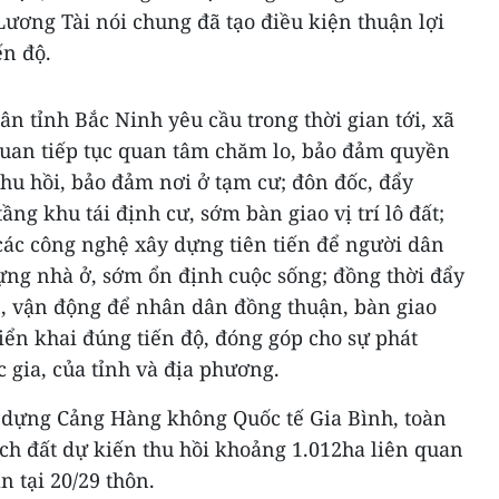
Lương Tài nói chung đã tạo điều kiện thuận lợi
ến độ.
n tỉnh Bắc Ninh yêu cầu trong thời gian tới, xã
 quan tiếp tục quan tâm chăm lo, bảo đảm quyền
 thu hồi, bảo đảm nơi ở tạm cư; đôn đốc, đẩy
ng khu tái định cư, sớm bàn giao vị trí lô đất;
u các công nghệ xây dựng tiên tiến để người dân
ng nhà ở, sớm ổn định cuộc sống; đồng thời đẩy
, vận động để nhân dân đồng thuận, bàn giao
iển khai đúng tiến độ, đóng góp cho sự phát
c gia, của tỉnh và địa phương.
 dựng Cảng Hàng không Quốc tế Gia Bình, toàn
ích đất dự kiến thu hồi khoảng 1.012ha liên quan
n tại 20/29 thôn.