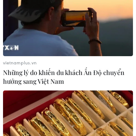
vietnamplus.vn
Những lý do khiến du khách Ấn Độ chuyển
hướng sang Việt Nam
TIN CÙNG CHUYÊN MỤC
Xe tải va chạm xe máy tại Đắk Lắk
làm hai người thương vong
08/08/2026 14:58