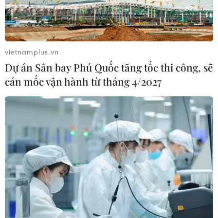
Vụ phế liệu bằng sắt, nhọn rơi trên
cao tốc: Tài xế xe chở mắc nhiều lỗi vi
phạm
vietnamplus.vn
08/08/2026 06:37
Dự án Sân bay Phú Quốc tăng tốc thi công, sẽ
cán mốc vận hành từ tháng 4/2027
Dự án Sân bay Phú Quốc tăng tốc thi
công, sẽ cán mốc vận hành từ tháng
4/2027
08/08/2026 04:30
Metro Nhổn-Ga Hà Nội đã “cõng”
hơn 14 triệu lượt khách sau 2 năm
khai thác
08/08/2026 02:13