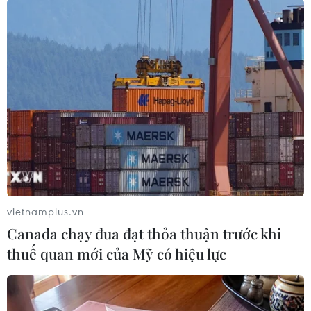
Theo dõi VietnamPlus
An toàn Giao thông
Hiện trường vụ ghe gỗ phát nổ trên
sông Sài Gòn khiến một người thiệt mạng
Cảnh sát giao thông triển khai chiến dịch nâng
cao kỹ năng lái xe môtô, xe gắn máy
Xe khách lao xuống hố sâu bên đường, 18 hành
vietnamplus.vn
khách thoát nạn
Canada chạy đua đạt thỏa thuận trước khi
Cần xử lý dứt điểm việc tập kết gỗ ở hành lang
thuế quan mới của Mỹ có hiệu lực
an toàn giao thông Quốc lộ 22B
Xe tải cẩu tông sập cầu Đắk Lung tại Đồng Nai,
hai người thoát nạn