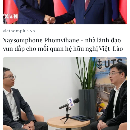
vietnamplus.vn
Xaysomphone Phomvihane - nhà lãnh đạo
vun đắp cho mối quan hệ hữu nghị Việt-Lào
7 xe ôtô va chạm liên hoàn, cao tốc Phan
Thiết-Dầu Giây ùn tắc dài 6km
04/01/2026 14:11
Tại hiện trường, 7 ôtô hư hỏng nặng, móp méo phần
đầu và đuôi, các phương tiện nằm chiếm 2 làn đường
chính trên cao tốc. May mắn, vụ tai nạn không có
thương vong, nhưng nhiều hành khách trên các xe