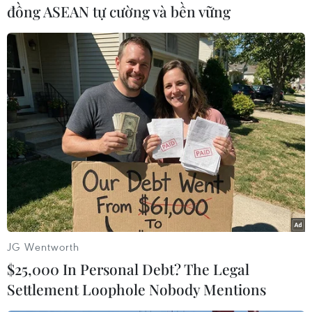
đồng ASEAN tự cường và bền vững
#Tai nạn giao thông
#Cao tốc Phan Thiết-Dầu Giây
#Xe khách
#Hiện trường tai nạn
#ATGT-bt
Lâm Đồng
JG Wentworth
$25,000 In Personal Debt? The Legal
Settlement Loophole Nobody Mentions