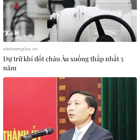
cao kỹ năng lái xe môtô, xe gắn máy
Xe khách lao xuống hố sâu bên đường, 18 hành
khách thoát nạn
Cần xử lý dứt điểm việc tập kết gỗ ở hành lang
an toàn giao thông Quốc lộ 22B
vietnamplus.vn
Dự trữ khí đốt châu Âu xuống thấp nhất 5
năm
TIN LIÊN QUAN