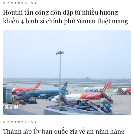
vietnamplus.vn
Thu hồi 89 ha đất đấu giá chọn nhà
Houthi tấn công dồn dập từ nhiều hướng
đầu tư công trình thành phố cảng
khiến 4 binh sĩ chính phủ Yemen thiệt mạng
hàng không
07/08/2026 06:46
Cần xử lý dứt điểm việc tập kết gỗ ở
hành lang an toàn giao thông Quốc
lộ 22B
07/08/2026 04:31
Xem thêm
vietnamplus.vn
Thành lập Ủy ban quốc gia về an ninh hàng