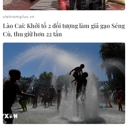
rộng Quốc lộ 56, đoạn qua Đồng Nai
10/08/2026 14:17
vietnamplus.vn
Lào Cai: Khởi tố 2 đối tượng làm giả gạo Séng
Cù, thu giữ hơn 22 tấn
Thành phố Hồ Chí Minh sẽ tích hợp
IoT vào hạ tầng giao thông thông
minh
10/08/2026 14:08
Đẩy nhanh tiến độ cao tốc CT.07
đoạn Hà Nội-Thái Nguyên-Chợ Mới
10/08/2026 11:29
Thành phố Hồ Chí Minh gấp rút thu