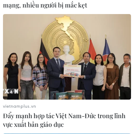
mạng, nhiều người bị mắc kẹt
Bắc-Nam theo hướng Hà Nội-Thành phố Hồ Chí
Minh.
Cùng thời điểm, xe ôtô tải biển kiểm soát 30B-
542.22 do anh N.M.C (sinh năm 1993, trú tỉnh
Lâm Đồng) điều khiển đi từ Quốc lộ 1A cắt
ngang đường sắt để vào tuyến đường liên xã
thuộc địa bàn xã Thường Tín thì xảy ra va chạm
với đoàn tàu.
Vụ tai nạn không gây thiệt hại về người. Tuy
nhiên, đầu máy tàu SE19 bị hư hỏng và tạm thời
chưa thể hoạt động; cột đèn tín hiệu, cần chắn
vietnamplus.vn
tại đường ngang bị hư hỏng; xe ôtô tải bị hư
Đẩy mạnh hợp tác Việt Nam-Đức trong lĩnh
hỏng phần sườn và đuôi bên phải.
vực xuất bản giáo dục
Qua kiểm tra, cả lái tàu và lái xe tải đều không