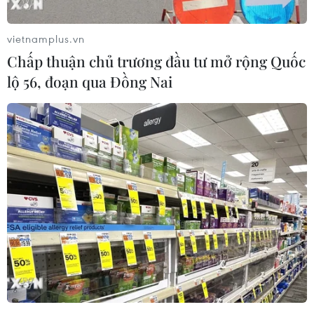
sắt giữa tàu khách SE19 và xe ôtô tải tại khu
gian Văn Điển- Thường Tín (Hà Nội) xảy ra tối
vietnamplus.vn
7/6.
Chấp thuận chủ trương đầu tư mở rộng Quốc
Theo Công an thành phố, vụ tai nạn không gây
lộ 56, đoạn qua Đồng Nai
thiệt hại về người nhưng làm hư hỏng một số
thiết bị đường sắt và phương tiện liên quan.
Nguyên nhân ban đầu được xác định do lái xe
tải điều khiển phương tiện không chấp hành tín
hiệu đường sắt, điều khiển xe vượt qua rào
chắn đường ngang khi cần chắn đang dịch
chuyển để ngăn phương tiện phục vụ tàu chạy
qua.
Cụ thể, khoảng 20 giờ ngày 7/6, tại Km14+700
khu gian Văn Điển-Thường Tín (xã Thường Tín,
thành phố Hà Nội) xảy ra vụ tai nạn giao thông