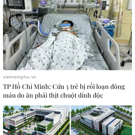
nhiệm của các tổ chức, cá nhân liên quan trong vụ
tàu hỏa va chạm với xe tải xảy ra tại Thường Tín.
(TTXVN/Vietnam+)
vietnamplus.vn
TP Hồ Chí Minh: Cứu 3 trẻ bị rối loạn đông
máu do ăn phải thịt chuột dính độc