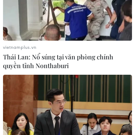
vietnamplus.vn
Thái Lan: Nổ súng tại văn phòng chính
quyền tỉnh Nonthaburi