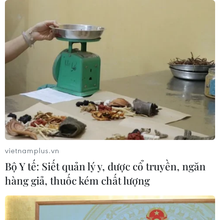
công
10/08/2026 05:56
Ngành đường sắt hướng tới mục tiêu
1.500 container vận tải liên vận
Trung Quốc
09/08/2026 10:17
Tỉnh Quảng Ninh mở hướng kết nối
mới với chuỗi kinh tế phía Bắc
09/08/2026 08:04
vietnamplus.vn
Bộ Y tế: Siết quản lý y, dược cổ truyền, ngăn
hàng giả, thuốc kém chất lượng
Lâm Đồng: Mưa lớn gây sạt lở đèo
Con Ó, cây đổ trên đèo Bảo Lộc
09/08/2026 06:20