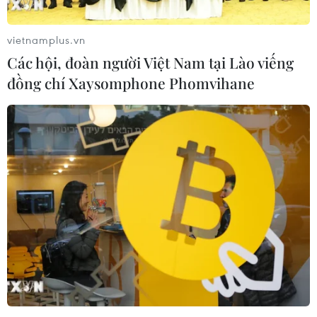
vietnamplus.vn
Các hội, đoàn người Việt Nam tại Lào viếng
đồng chí Xaysomphone Phomvihane
Tai nạn giao thông nghiêm trọng trên cao
tốc Bắc-Nam, hai người tử vong
08/06/2026 02:48
Rạng sáng 8/6, hai xe tải va chạm trên cao tốc Bắc-
Nam đoạn qua Hà Tĩnh khiến hai người tử vong tại chỗ,