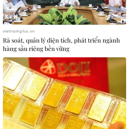
Lào Cai: Đứt gãy 30m đường
tỉnh 161 sau mưa lớn, giao thông bị
chia cắt
vietnamplus.vn
07/08/2026 10:08
Rà soát, quản lý diện tích, phát triển ngành
hàng sầu riêng bền vững
Đã xác định phương tiện khiến hàng
loạt ôtô thủng lốp trên cao tốc Bắc-
Nam
07/08/2026 10:03
Xe khách lao xuống hố sâu bên
đường, 18 hành khách thoát nạn
07/08/2026 08:39