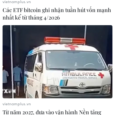
một tài xế bị thương nặng, mắc kẹt trong cabin biến
vietnamplus.vn
dạng và đã được giải cứu.
Các ETF bitcoin ghi nhận tuần hút vốn mạnh
nhất kể từ tháng 4/2026
Lâm Đồng: Xảy ra hai vụ tai nạn giao
vietnamplus.vn
thông khiến 3 người tử vong
Từ năm 2027, đưa vào vận hành Nền tảng