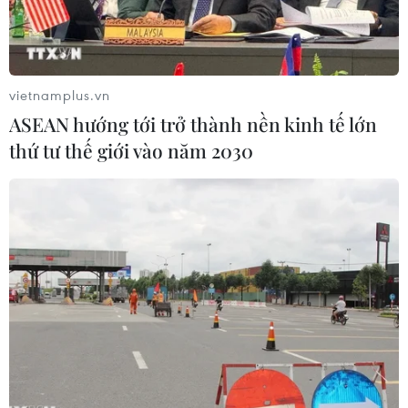
qua.
vietnamplus.vn
ASEAN hướng tới trở thành nền kinh tế lớn
thứ tư thế giới vào năm 2030
Đầu máy tàu SE19 bị hư hỏng và tạm thời chưa thể hoạt động
sau vụ tai nạn. (Ảnh: TTXVN phát)
Ngày 8/6, Công an thành phố Hà Nội thông tin
về nguyên nhân vụ tai nạn giao thông đường