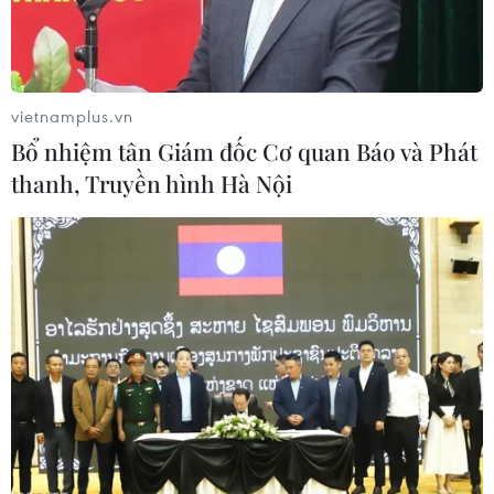
vietnamplus.vn
Bổ nhiệm tân Giám đốc Cơ quan Báo và Phát
thanh, Truyền hình Hà Nội
5 tháng năm 2026: Tai nạn
giao thông giảm trên cả 3 tiêu chí
08/06/2026 03:29
Trong 5 tháng đầu năm 2026, cả nước xảy ra 6.482 vụ
tai nạn giao thông làm 4.046 người tử vong và 3.762
người bị thương, giảm cả về số vụ, số người chết và bị
thương so với cùng kỳ năm trước.