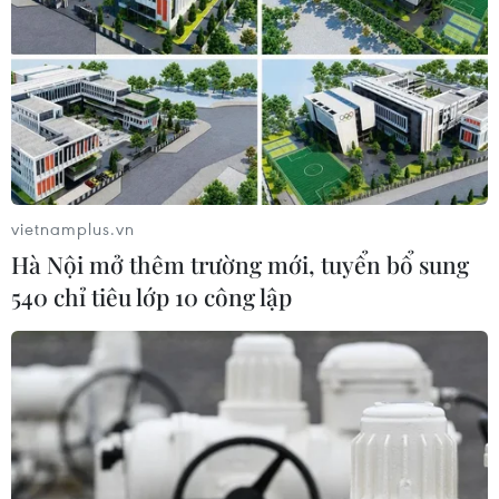
#tai nạn giao thông
#xe tải
#tàu hỏa
#ATGT-bt
TP. Hà Nội
Theo dõi VietnamPlus
vietnamplus.vn
Hà Nội mở thêm trường mới, tuyển bổ sung
An toàn Giao thông
540 chỉ tiêu lớp 10 công lập
Đề xuất thí điểm làn vượt xe trên cao tốc từ quý
4 năm 2026
Hiện trường vụ ghe gỗ phát nổ trên
sông Sài Gòn khiến một người thiệt mạng
Cảnh sát giao thông triển khai chiến dịch nâng