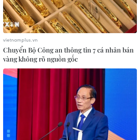
vietnamplus.vn
Chuyển Bộ Công an thông tin 7 cá nhân bán
vàng không rõ nguồn gốc
Vietnam Airlines khởi xướng kết nối phát
triển bền vững vì tương lai xanh
22/04/2026 10:31
Liên minh Xanh không chỉ là một sáng kiến hợp tác, mà
là cam kết hành động dài hạn của Vietnam Airlines
trong hành trình chuyển đổi xanh.