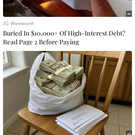
nhiều đường bay.
Bên cạnh các khung giờ cao điểm, các hãng tiếp
JG Wentworth
tục khai thác các chuyến bay sáng sớm và tối
Buried In $10,000+ Of High-Interest Debt?
muộn với nhiều mức giá linh hoạt. Đây cũng là
Read Page 2 Before Paying
giải pháp giúp giãn nhu cầu trong ngày và nâng
cao hiệu quả khai thác trong mùa Hè.
Để phục vụ cao điểm Hè, ngay từ đầu mùa,
Vietnam Airlines Group đã chuẩn bị nguồn lực
từ sớm, chủ động bố trí tàu bay, nhân lực và
nâng cao năng lực phục vụ tại sân bay. Hãng
đồng thời tăng cường ứng dụng công nghệ
trong điều hành khai thác nhằm bảo đảm chất
lượng dịch vụ và tỷ lệ đúng giờ.
Đối với mạng bay quốc tế, Vietnam Airlines tiếp