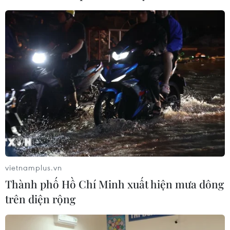
#vé máy bay
#vietnam airlines
#hàng không
#vé rẻ
#du lịch hè
vietnamplus.vn
Thành phố Hồ Chí Minh xuất hiện mưa dông
trên diện rộng
Theo dõi VietnamPlus