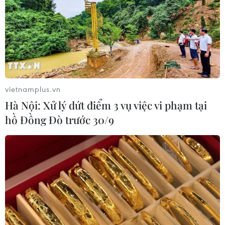
Vietnam Airlines thúc đẩy ứng dụng AI, dữ
liệu lớn để tối ưu hoạt động
vietnamplus.vn
19/05/2026 10:52
Hà Nội: Xử lý dứt điểm 3 vụ việc vi phạm tại
Vietnam Airlines hướng tới thúc đẩy ứng dụng các công
hồ Đồng Đò trước 30/9
nghệ mới như trí tuệ nhân tạo, dữ liệu lớn và tự động
hóa trong hoạt động quản trị, khai thác, kỹ thuật, thương
mại và dịch vụ.