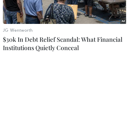
JG Wentworth
$30k In Debt Relief Scandal: What Financial
Institutions Quietly Conceal
Theo kế hoạch, Vietnam Airlines Group sẽ khai thác 28.300
chuyến bay nội địa với gần 5,5 triệu ghế trong dịp cao điểm Hè
năm nay. (Ảnh: PV/Vietnam+)
Vietnam Airlines Group (gồm Vietnam Airlines,
Pacific Airlines và VASCO) sẽ cung ứng gần 5,5
triệu ghế trên mạng bay nội địa từ nay đến
ngày 16/8 để phục vụ nhu cầu du lịch cao điểm