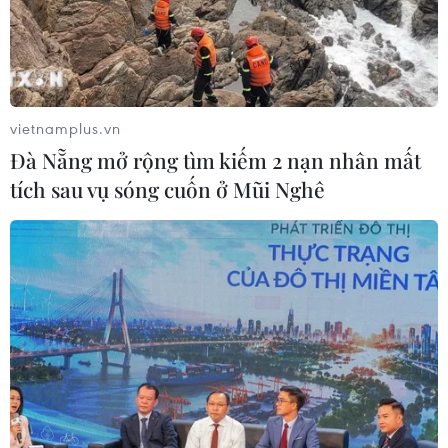
08/08/2026 08:52
Đề xuất hơn 65.500 tỷ đồng đầu tư
Dự án đường cao tốc nối Lai Châu-
Lào Cai
vietnamplus.vn
08/08/2026 08:45
Đà Nẵng mở rộng tìm kiếm 2 nạn nhân mất
tích sau vụ sóng cuốn ở Mũi Nghê
Nghệ An: Sạt lở nghiêm trọng, tỉnh lộ
543D tạm thời tê liệt
08/08/2026 07:09
Vụ phế liệu bằng sắt, nhọn rơi trên
cao tốc: Tài xế xe chở mắc nhiều lỗi vi
phạm
08/08/2026 06:37