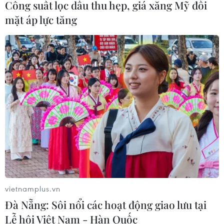
Công suất lọc dầu thu hẹp, giá xăng Mỹ đối
mặt áp lực tăng
vietnamplus.vn
Đà Nẵng: Sôi nổi các hoạt động giao lưu tại
Lễ hội Việt Nam - Hàn Quốc