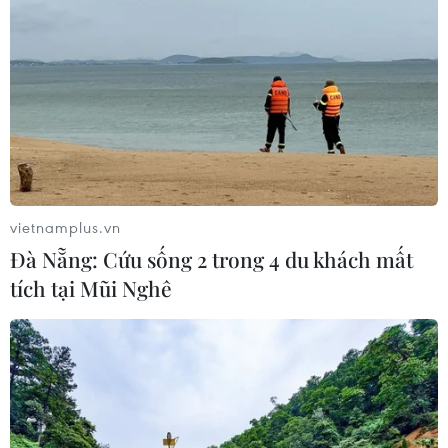
Vietnam Airlines đưa "hương vị mùa Hè"
Việt Nam ra thế giới
25/05/2026 03:19
Hãng hàng không Vietnam Airlines sẽ phối hợp cùng
các địa phương triển khai nhiều hoạt động quảng bá
vùng nguyên liệu, giới thiệu sản phẩm và lan tỏa hình
ảnh nông sản Việt Nam trên các chuyến bay.
vietnamplus.vn
Đà Nẵng: Cứu sống 2 trong 4 du khách mất
tích tại Mũi Nghê