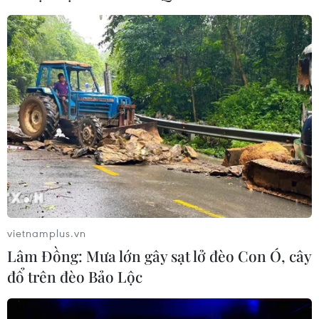
vietnamplus.vn
Lâm Đồng: Mưa lớn gây sạt lở đèo Con Ó, cây
đổ trên đèo Bảo Lộc