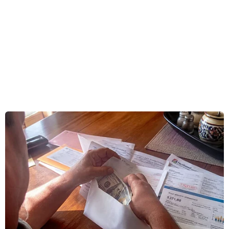
Hè.
Theo kế hoạch, Vietnam Airlines Group sẽ khai
thác 28.300 chuyến bay nội địa với gần 5,5 triệu
ghế, tăng 5% về số chuyến và 3% về số ghế so
với cùng kỳ năm trước. Các chuyến bay tăng
thêm tập trung trên các đường bay kết nối Hà
Nội, Thành phố Hồ Chí Minh với các điểm đến
du lịch như Đà Nẵng, Nha Trang, Phú Quốc,
Huế, Quy Nhơn, cùng các địa phương có nhu
cầu đi lại lớn như Buôn Ma Thuột, Vinh, Cần
Thơ.
Trong mùa cao điểm năm nay, Vietnam Airlines
Group tiếp tục mở bán nhiều mức giá ưu đãi
hấp dẫn trên mạng bay nội địa. Các mức giá
này hiện chiếm tới 40% số ghế mở bán trên