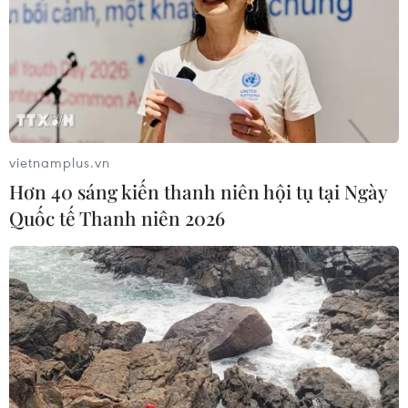
Lâm Đồng: Mưa lớn gây sạt lở đèo
Con Ó, cây đổ trên đèo Bảo Lộc
09/08/2026 06:20
vietnamplus.vn
Hơn 40 sáng kiến thanh niên hội tụ tại Ngày
Xe tải va chạm xe máy tại Đắk Lắk
Quốc tế Thanh niên 2026
làm hai người thương vong
08/08/2026 14:58
Bí thư Thành ủy Hà Nội thúc tiến độ
hai dự án giao thông trọng điểm
Nam Thủ đô