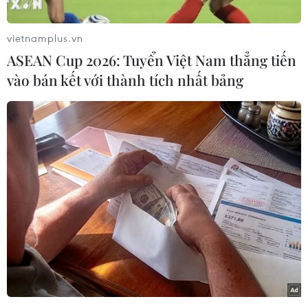
khiến lượng lớn hàng hóa bị hư hỏng.
Theo thông tin ban đầu, vào thời điểm trên, xe
vietnamplus.vn
ôtô tải biển kiểm soát 50H - 264.xx do tài xế
ASEAN Cup 2026: Tuyển Việt Nam thẳng tiến
Nguyễn Hoàng M (sinh năm 1994, trú xã Hiếu
vào bán kết với thành tích nhất bảng
Thành, tỉnh Vĩnh Long) điều khiển, chở theo 10
tấn mận lưu thông trên cao tốc Diễn Châu-Bãi
Vọt theo hướng Bắc-Nam.
Khi di chuyển đến đoạn gần trạm thu phí tại
Km 479+200 (thuộc địa phận xã Đức Quang, tỉnh
Hà Tĩnh), tài xế phát hiện phần thùng chở hàng
phía sau bất ngờ bốc cháy dữ dội.
Ngay lập tức, lái xe đã nhanh chóng điều khiển
phương tiện tấp vào làn đường sát hộ lan tôn để
đảm bảo an toàn cho các phương tiện khác;
đồng thời khẩn trương thông báo cho lực lượng