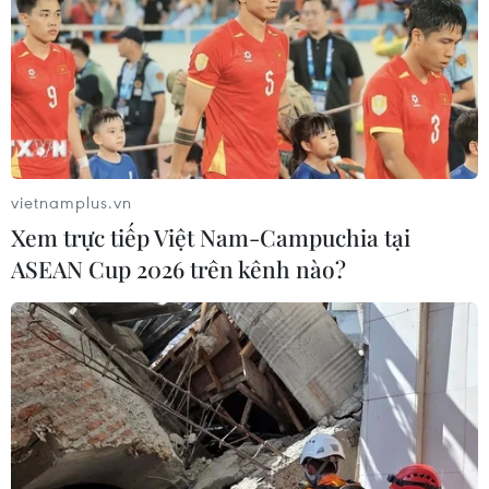
TIN CÙNG CHUYÊN MỤC
Cảnh sát giao thông triển khai chiến
dịch nâng cao kỹ năng lái xe môtô, xe
gắn máy
vietnamplus.vn
07/08/2026 14:37
Xem trực tiếp Việt Nam-Campuchia tại
ASEAN Cup 2026 trên kênh nào?
Tháng 12/2026 hoàn thành mở rộng
đoạn cao tốc Thành phố Hồ Chí
Minh-Long Thành
07/08/2026 10:29
Lào Cai: Đứt gãy 30m đường
tỉnh 161 sau mưa lớn, giao thông bị