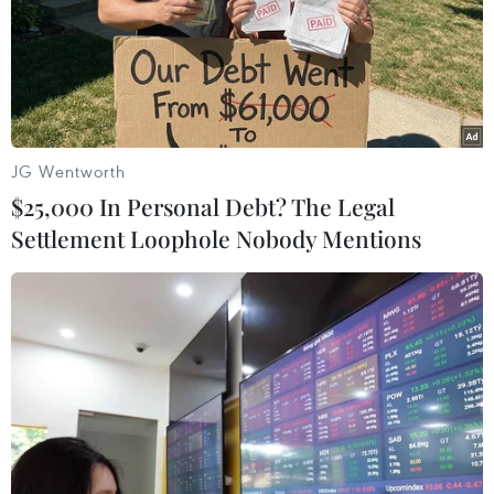
nhanh tiến độ dự án Cảng
hàng không quốc tế Gia
Bình
Theo kế hoạch, đến ngày 30/6, các đơn vị sẽ tiếp
tục hoàn thiện hồ sơ bồi thường, hỗ trợ, tái định cư
và thu hồi, bàn giao khoảng 220ha mặt bằng
JG Wentworth
phục vụ thi công dự án sân bay Gia Bình.
$25,000 In Personal Debt? The Legal
Settlement Loophole Nobody Mentions
(TTXVN/Vietnam+)