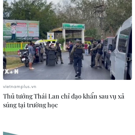
CƠ QUAN CHỦ QUẢN: THÔNG TẤN XÃ VIỆT NAM
Tổng Biên tập: TRẦN TIẾN DUẨN
Phó Tổng Biên tập: NGUYỄN THỊ TÁM, KHÚC THANH
THỦY
Sở hữu trí tuệ
Quy định sử dụng
RSS
Hỗ trợ
Ngôn ngữ
TTXVN
Dịch vụ tin
Quảng cáo
vietnamplus.vn
Liên hệ
Thủ tướng Thái Lan chỉ đạo khẩn sau vụ xả
súng tại trường học
Giấy phép số: 1374/GP-BTTTT do Bộ Thông tin và Truyền thông
cấp ngày 11/9/2008.