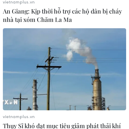
vietnamplus.vn
An Giang: Kịp thời hỗ trợ các hộ dân bị cháy
nhà tại xóm Chăm La Ma
Bắc Ninh đôn đốc, đẩy nhanh tiến độ dự
án Cảng hàng không quốc tế Gia Bình
02/06/2026 13:44
Theo kế hoạch, đến ngày 30/6, các đơn vị sẽ tiếp tục
hoàn thiện hồ sơ bồi thường, hỗ trợ, tái định cư và thu
hồi, bàn giao khoảng 220ha mặt bằng phục vụ thi công
dự án sân bay Gia Bình.
vietnamplus.vn
Thụy Sĩ khó đạt mục tiêu giảm phát thải khí