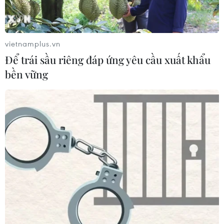
Đắk Lắk: Điều tra, khắc phục sự cố
nhiều phương tiện thủng lốp trên
cao tốc
vietnamplus.vn
06/08/2026 07:14
Để trái sầu riêng đáp ứng yêu cầu xuất khẩu
bền vững
Đại biểu Quốc hội băn khoăn khả
năng cân đối vốn 2 siêu dự án giao
thông
06/08/2026 07:00
TP Hồ Chí Minh: Dự án mở rộng
đường Phạm Văn Bạch vẫn dang dở
sau 20 năm
06/08/2026 06:56