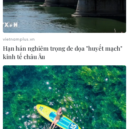
vietnamplus.vn
Hạn hán nghiêm trọng đe dọa "huyết mạch"
kinh tế châu Âu