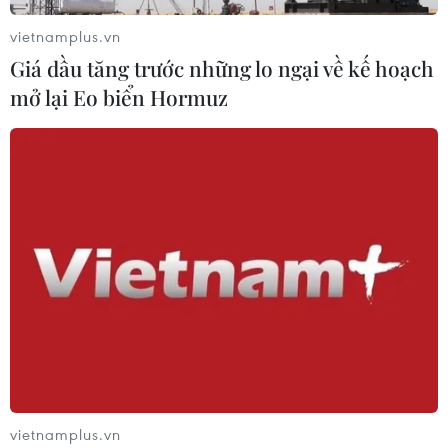
vietnamplus.vn
Giá dầu tăng trước những lo ngại về kế hoạch
mở lại Eo biển Hormuz
TIN CÙNG CHUYÊN MỤC
Lào Cai: Đứt gãy 30m đường
tỉnh 161 sau mưa lớn, giao thông bị
vietnamplus.vn