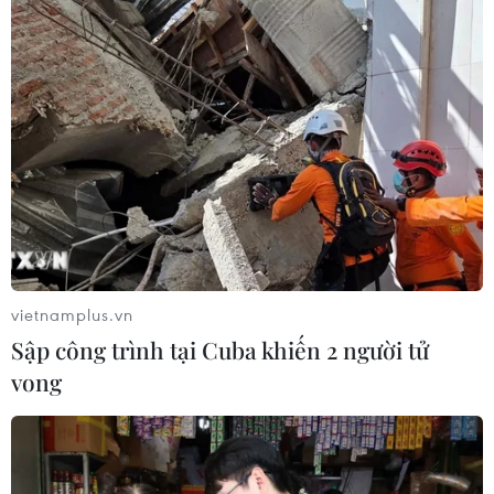
07/08/2026 06:46
Cần xử lý dứt điểm việc tập kết gỗ ở
hành lang an toàn giao thông Quốc
lộ 22B
07/08/2026 04:31
Hãng hàng không Air Premia của
Hàn Quốc nối lại đường bay
Incheon-TP Hồ Chí Minh
vietnamplus.vn
07/08/2026 04:28
Sập công trình tại Cuba khiến 2 người tử
vong
Khẩn trương phân luồng giao thông
sau vụ sạt lở trên tuyến ĐT161 ở Lào
Cai
07/08/2026 02:37