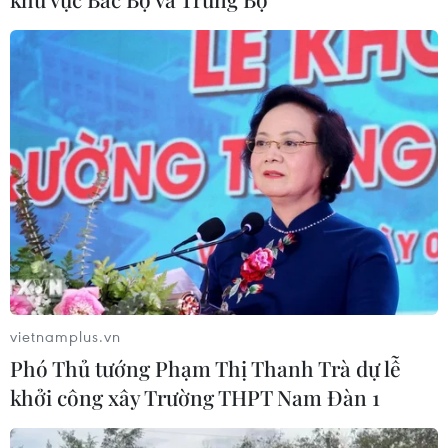
Sóc Trăng thiếu nguồn vật liệu thi
công
06/08/2026 02:33
Sắp thu phí thêm 5 dự án thành phần
cao tốc đoạn từ Quảng Ngãi-Nha
Trang
06/08/2026 02:27
Xem thêm
vietnamplus.vn
Phó Thủ tướng Phạm Thị Thanh Trà dự lễ
khởi công xây Trường THPT Nam Đàn 1