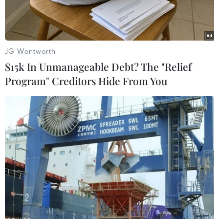
JG Wentworth
$15k In Unmanageable Debt? The "Relief
Program" Creditors Hide From You
Cảng hàng không quốc tế Gia Bình đang được thi công các
hạng mục. (Ảnh: Thái Hùng/TTXVN)
Ngày 8/6, xã Gia Bình, tỉnh Bắc Ninh tổ chức hội
nghị bàn giao mặt bằng xây dựng Cảng hàng
không quốc tế Gia Bình tại thôn Ngô Thôn. Phó
Chủ tịch Ủy ban Nhân dân tỉnh Bắc Ninh Phạm