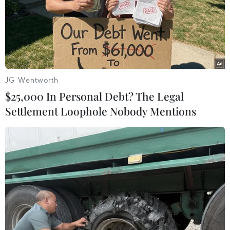
JG Wentworth
$25,000 In Personal Debt? The Legal
Settlement Loophole Nobody Mentions
Hiện trường vụ cháy lớn tại doanh
nghiệp tái chế nhựa Hàn Quốc ở Phú Thọ
27/05/2026 02:15
Đến 8 giờ sáng 27/5, lực lượng chức năng cơ bản