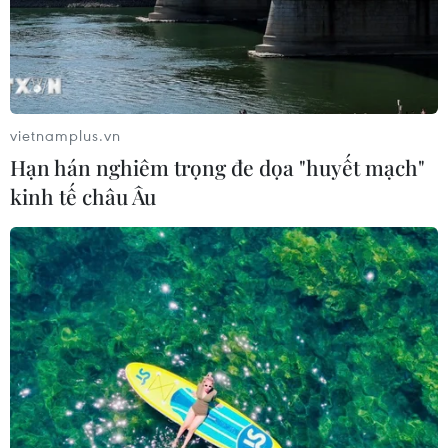
Nam
07/08/2026 10:03
An Giang: Kịp thời hỗ trợ các hộ dân
bị cháy nhà tại xóm Chăm La Ma
vietnamplus.vn
07/08/2026 09:52
Hạn hán nghiêm trọng đe dọa "huyết mạch"
kinh tế châu Âu
Đồng chí Lê Quang Đạo - nhà lãnh
đạo tài năng của Đảng và cách mạng
Việt Nam
07/08/2026 09:49
Tháo gỡ dứt điểm vướng mắc hiện
hữu dự án Nhà máy điện hạt nhân
Ninh Thuận