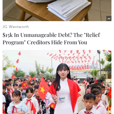
JG Wentworth
$15k In Unmanageable Debt? The "Relief
Program" Creditors Hide From You
Lực lượng phòng cháy chữa cháy tiến hành dập lửa cứu nạn
cứu hộ. (Ảnh: Huỳnh Phúc Hậu/TTXVN)
Ông Huỳnh Văn Mai, Chủ tịch Ủy ban nhân dân
xã Bình Đại (tỉnh Vĩnh Long) cho biết, trên địa