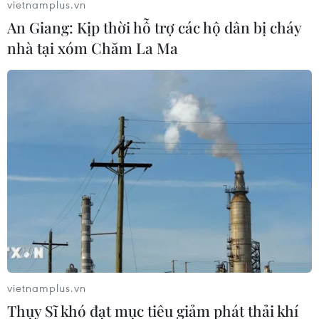
vietnamplus.vn
An Giang: Kịp thời hỗ trợ các hộ dân bị cháy
nhà tại xóm Chăm La Ma
vietnamplus.vn
Thụy Sĩ khó đạt mục tiêu giảm phát thải khí