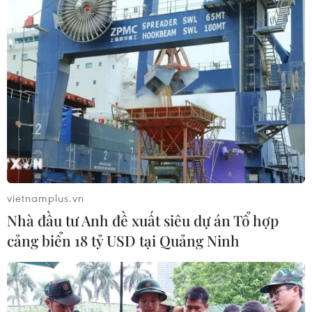
vietnamplus.vn
Nhà đầu tư Anh đề xuất siêu dự án Tổ hợp
cảng biển 18 tỷ USD tại Quảng Ninh