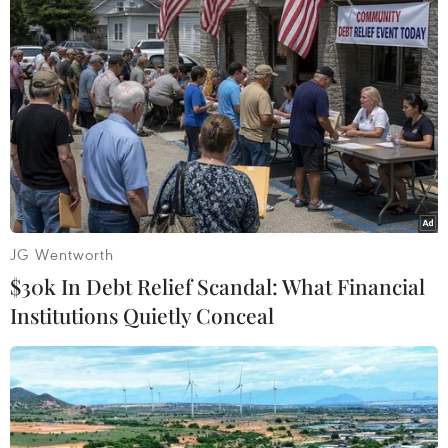
#Hỏa hoạn
#Hỏa hoạn ở Vĩnh Long
#Tử vong do hỏa hoạn
Vĩnh Long
Theo dõi VietnamPlus
JG Wentworth
$30k In Debt Relief Scandal: What Financial
Institutions Quietly Conceal
TIN LIÊN QUAN