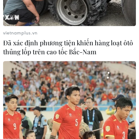
khống chế vụ hỏa hoạn lớn xảy ra tại Công ty Trách
nhiệm hữu hạn SYC Green World trong Khu công nghiệp
Bình Xuyên, xã Bình Nguyên, tỉnh Phú Thọ.
vietnamplus.vn
Đã xác định phương tiện khiến hàng loạt ôtô
thủng lốp trên cao tốc Bắc-Nam
Cháy lớn tại công ty sản xuất nhựa trong