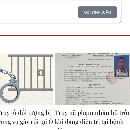
GỬI BÌNH LUẬN
ruy tố đối tượng bị
Truy nã phạm nhân bỏ trố
rong vụ gây rối tại Ô
khi đang điều trị tại bệnh