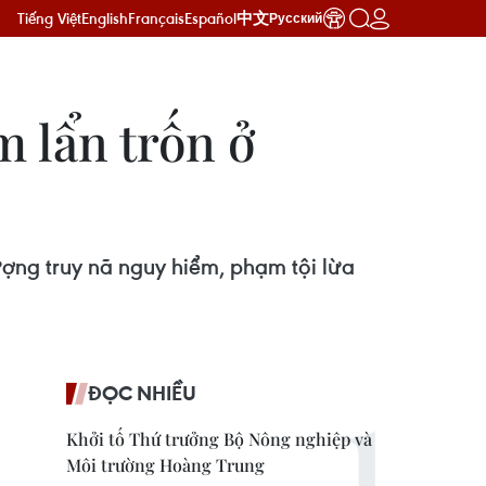
Tiếng Việt
English
Français
Español
中文
Русский
m lẩn trốn ở
ợng truy nã nguy hiểm, phạm tội lừa
ĐỌC NHIỀU
Khởi tố Thứ trưởng Bộ Nông nghiệp và
Môi trường Hoàng Trung