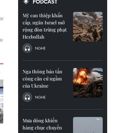
PODCAST
Mỹ can thiệp khẩn
ời
cấp, ngăn Israel mở
rộng đòn trừng phạt
Hezbollah
át
NGHE
Nga thông báo tấn
công căn cứ ngầm
của Ukraine
NGHE
Mưa dông khiến
hàng chục chuyến