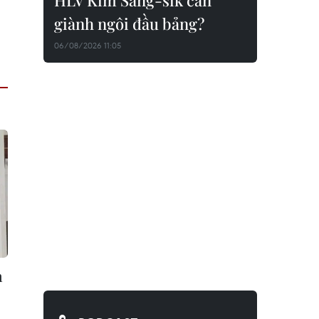
HLV Kim Sang-sik cần
giành ngôi đầu bảng?
06/08/2026 11:05
n