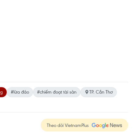
ng
#lừa đảo
#chiếm đoạt tài sản
TP. Cần Thơ
Theo dõi VietnamPlus