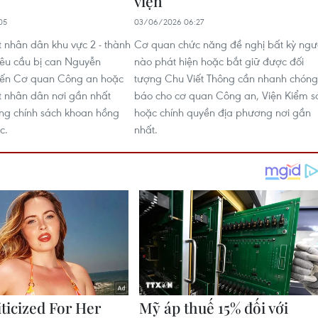
viện
05
03/06/2026 06:27
t nhân dân khu vực 2 - thành
Cơ quan chức năng đề nghị bất kỳ ngư
êu cầu bị can Nguyễn
nào phát hiện hoặc bắt giữ được đối
đến Cơ quan Công an hoặc
tượng Chu Viết Thông cần nhanh chóng
t nhân dân nơi gần nhất
báo cho cơ quan Công an, Viện Kiểm s
ng chính sách khoan hồng
hoặc chính quyền địa phương nơi gần
c.
nhất.