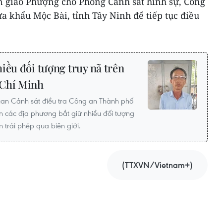
 giao Phượng cho Phòng Cảnh sát hình sự, Công
a khẩu Mộc Bài, tỉnh Tây Ninh để tiếp tục điều
iều đối tượng truy nã trên
 Chí Minh
n Cảnh sát điều tra Công an Thành phố
n các địa phương bắt giữ nhiều đối tượng
n trái phép qua biên giới.
(TTXVN/Vietnam+)