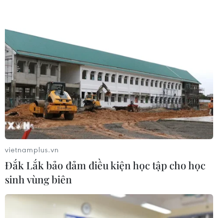
Khởi tố vụ buôn bán hàng giả mạo
nhãn hiệu nổi tiếng tại Đắk Lắk
04/08/2026 14:34
Xem thêm
vietnamplus.vn
Đắk Lắk bảo đảm điều kiện học tập cho học
sinh vùng biên
CƠ QUAN CHỦ QUẢN: THÔNG TẤN XÃ VIỆT NAM
Tổng Biên tập: TRẦN TIẾN DUẨN
Phó Tổng Biên tập: NGUYỄN THỊ TÁM, KHÚC THANH