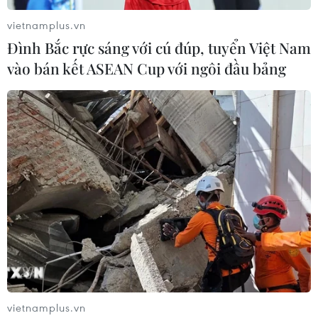
vietnamplus.vn
Đình Bắc rực sáng với cú đúp, tuyển Việt Nam
vào bán kết ASEAN Cup với ngôi đầu bảng
Hải Phòng: Khởi tố đối tượng lừa đảo
chiếm đoạt tài sản
07/05/2026 09:15
Công an thành phố Hải Phòng vừa ra quyết định khởi tố
vụ án, khởi tố bị can và lệnh bắt tạm giam đối với
Nguyễn Mạnh Hùng để điều tra về hành vi lừa đảo
chiếm đoạt tài sản.
vietnamplus.vn