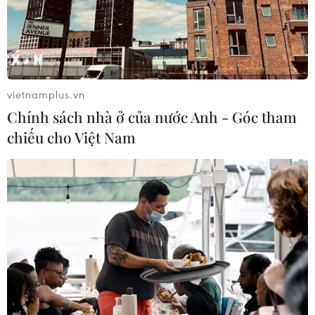
(TTXVN/Vietnam+)
vietnamplus.vn
Chính sách nhà ở của nước Anh - Góc tham
chiếu cho Việt Nam
#Công an tỉnh Nghệ An
#Băng nhóm lừa đảo
#Chiếm đoạt tài sản
Nghệ An