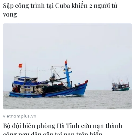
Sập công trình tại Cuba khiến 2 người tử
vong
Khởi tố đối tượng lừa đảo chiếm đoạt tài
sản, làm giả giấy chứng nhận tốt nghiệp
25/04/2026 08:27
Trong giai đoạn từ năm 2020-2025, Phạm Quốc Dương
không báo cáo Trường Đại học Trưng Vương, cho 7
người theo học và thu tổng cộng của họ trên 300 triệu
vietnamplus.vn
đồng.
Bộ đội biên phòng Hà Tĩnh cứu nạn thành
công ngư dân gặp tai nạn trên biển