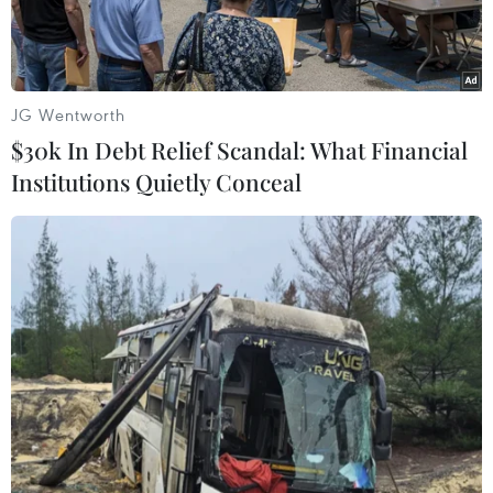
JG Wentworth
$30k In Debt Relief Scandal: What Financial
Institutions Quietly Conceal
Nhóm đối tượng khai nhận từ tháng 5/2023 đến tháng 1/2026
đã lừa 63 bị hại trên cả nước với tổng số tiền 36,5 tỷ đồng.
(Ảnh: TTXVN phát)
Ngày 4/6, thông tin từ Công an tỉnh Nghệ An cho
biết các đơn vị nghiệp vụ đã phối hợp với Cục
Cảnh sát hình sự (Bộ Công an) triệt xóa băng
nhóm tội phạm lừa đảo xuyên quốc gia, bắt giữ