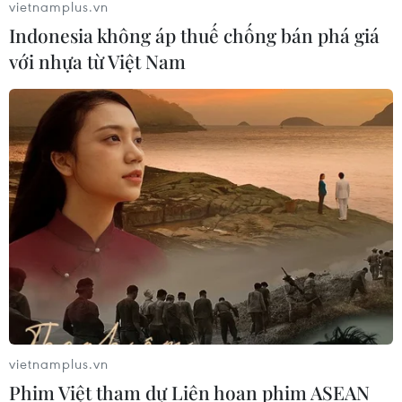
vietnamplus.vn
Indonesia không áp thuế chống bán phá giá
với nhựa từ Việt Nam
TIN CÙNG CHUYÊN MỤC
Bế mạc Hội thi lực lượng tham gia
vietnamplus.vn
bảo vệ an ninh, trật tự ở cơ sở giỏi
Phim Việt tham dự Liên hoan phim ASEAN