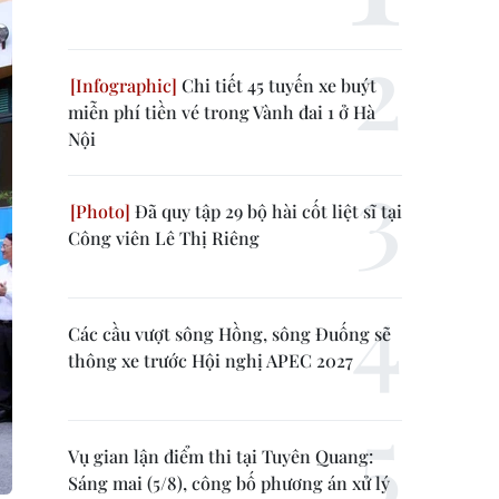
Chi tiết 45 tuyến xe buýt
miễn phí tiền vé trong Vành đai 1 ở Hà
Nội
Đã quy tập 29 bộ hài cốt liệt sĩ tại
Công viên Lê Thị Riêng
Các cầu vượt sông Hồng, sông Đuống sẽ
thông xe trước Hội nghị APEC 2027
Vụ gian lận điểm thi tại Tuyên Quang:
Sáng mai (5/8), công bố phương án xử lý