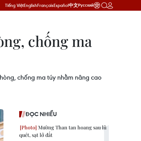
Tiếng Việt
English
Français
Español
中文
Русский
òng, chống ma
t Phòng, chống ma túy nhằm nâng cao
ĐỌC NHIỀU
Mường Than tan hoang sau lũ
quét, sạt lở đất