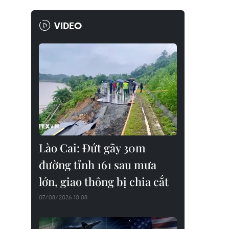
VIDEO
Lào Cai: Đứt gãy 30m
đường tỉnh 161 sau mưa
lớn, giao thông bị chia cắt
07/08/2026 10:08