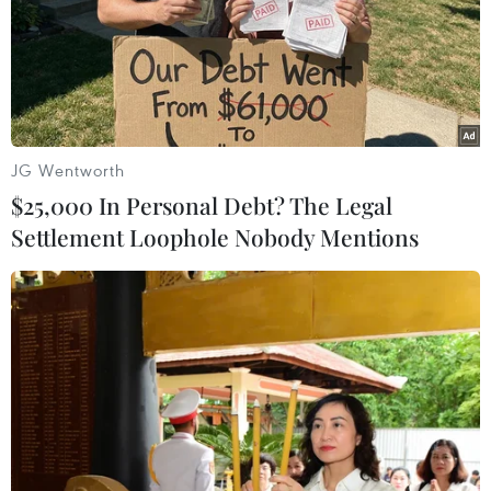
JG Wentworth
$25,000 In Personal Debt? The Legal
Settlement Loophole Nobody Mentions
Khởi tố 4 vụ lợi dụng quá cảnh để vận
chuyển hàng hóa xâm phạm sở hữu trí tuệ
21/05/2026 13:21