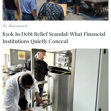
quy định.
JG Wentworth
$30k In Debt Relief Scandal: What Financial
Institutions Quietly Conceal
Ông Võ Chí Công (thứ 3 từ trái sang) cùng 3 cán bộ dưới quyền
ở Ban Tổ chức Tỉnh ủy Sóc Trăng (cũ) bị khởi tố bị can, bắt tạm
giam về tội “Lợi dụng chức vụ, quyền hạn trong khi thi hành
công vụ.” (Ảnh: TTXVN phát)
Ngày 7/6, cơ quan Cảnh sát điều tra Công an