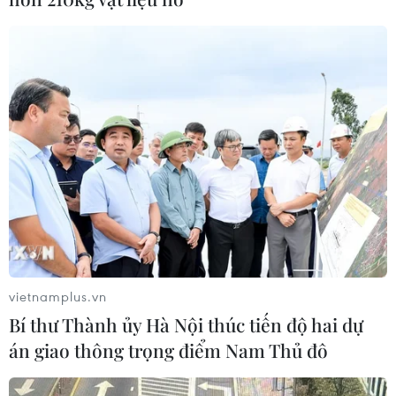
án tổ chức sử dụng trái phép chất ma
túy
07/08/2026 04:40
Khởi tố đối tượng giả danh Công an,
lừa đảo "chạy án" tại Đắk Lắk
06/08/2026 15:07
Cảnh sát khám xét nơi ở của Huấn
"Hoa Hồng"
06/08/2026 15:04
vietnamplus.vn
Bí thư Thành ủy Hà Nội thúc tiến độ hai dự
án giao thông trọng điểm Nam Thủ đô
Bãi bỏ một số văn bản quy phạm
pháp luật không còn phù hợp