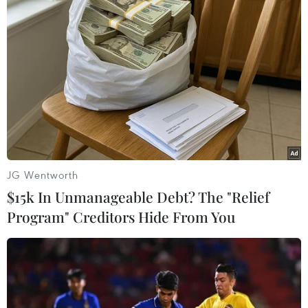
#Lợi dụng chức vụ
#Thi hành công vụ
#Bắt tạm giam
#Khởi tố
TP. Cần Thơ
Theo dõi VietnamPlus
JG Wentworth
$15k In Unmanageable Debt? The "Relief
Program" Creditors Hide From You
TIN LIÊN QUAN