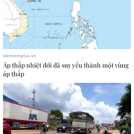
TIN CÙNG CHUYÊN MỤC
Chuyển Bộ Công an thông tin 7 cá
nhân bán vàng không rõ nguồn gốc
08/08/2026 14:37
vietnamplus.vn
Cựu Trưởng ban quản lý chung cư
Áp thấp nhiệt đới đã suy yếu thành một vùng
lừa bán căn hộ tái định cư, chiếm
áp thấp
đoạt hơn 2 tỷ đồng
08/08/2026 13:41
Khởi tố 19 đối tượng cướp
giật tài sản tại Công ty Tân Huê Viên
08/08/2026 08:52