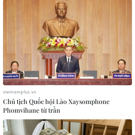
chuẩn quyết định khởi tố 7 bị can vụ án chiếm
đoạt tài sản xảy ra tại Văn phòng Điều phối
Chương trình mục tiêu quốc gia nông thôn mới
thành phố Huế.
(TTXVN/Vietnam+)
vietnamplus.vn
Chủ tịch Quốc hội Lào Xaysomphone
Phomvihane từ trần