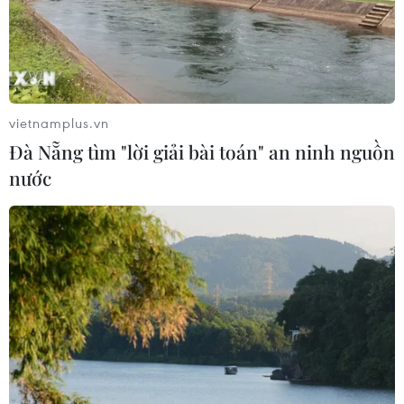
24 năm tù cho đôi vợ chồng tổ chức
“bay lắc” trong quán karaoke
05/08/2026 13:41
vietnamplus.vn
Đà Nẵng tìm "lời giải bài toán" an ninh nguồn
Lập kênh TikTok khởi nghiệp, lừa
nước
đảo chiếm đoạt 15 tỷ đồng
05/08/2026 11:36
Xem thêm