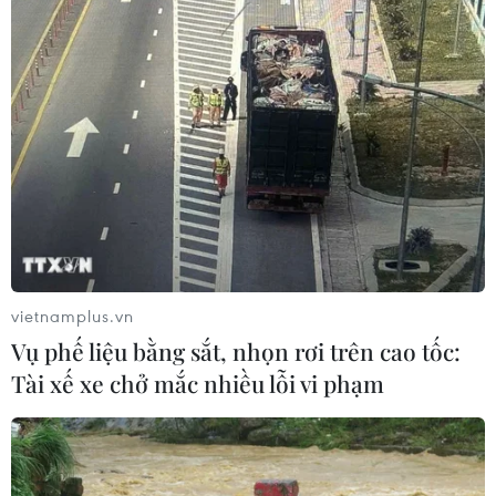
06/08/2026 09:59
Khởi tố người đi bộ gây tai nạn chết
người trên quốc lộ ở Quảng Trị
06/08/2026 09:44
Khởi tố Chủ tịch Hội đồng quản trị,
Giám đốc Công ty cổ phần Mekolor
vietnamplus.vn
06/08/2026 09:06
Vụ phế liệu bằng sắt, nhọn rơi trên cao tốc:
Tài xế xe chở mắc nhiều lỗi vi phạm
Thêm một nhóm dàn cảnh cướp giật
tại khu Tân Huê Viên sa lưới
06/08/2026 05:57