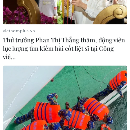
Cơ quan chức năng tỉnh Lạng Sơn vừa khởi tố vụ án
liên quan đến hành vi lợi dụng quá cảnh để vận chuyển
hàng hóa xâm phạm quyền sở hữu trí tuệ quy mô lớn.
vietnamplus.vn
Thứ trưởng Phan Thị Thắng thăm, động viên
lực lượng tìm kiếm hài cốt liệt sĩ tại Công
viê…
Tìm bị hại liên quan vụ lừa đảo cán bộ đấu