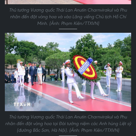
Thủ tướng Vương quốc Thái Lan Anutin Charnvirakul và Phu
nhân đến đặt vòng hoa và vào Lăng viếng Chủ tịch Hồ Chí
Minh. (Ảnh: Phạm Kiên/TTXVN)
Thủ tướng Vương quốc Thái Lan Anutin Charnvirakul và Phu
nhân đến đặt vòng hoa tại Đài tưởng niệm các Anh hùng Liệt sỹ
(đường Bắc Sơn, Hà Nội). (Ảnh: Phạm Kiên/TTXVN)