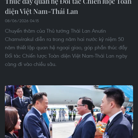
Thúc đẩy quan hệ Đối tác Chiến lược Toàn
diện Việt Nam-Thái Lan
08/06/2026 04:15
Chuyến thăm của Thủ tướng Thái Lan Anutin
Charnvirakul diễn ra trong năm hai nước kỷ niệm 50
năm thiết lập quan hệ ngoại giao, góp phần thúc đẩy
Đối tác Chiến lược Toàn diện Việt Nam-Thái Lan ngày
càng đi vào chiều sâu.