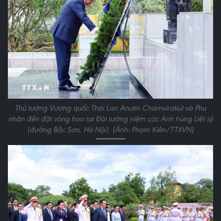
Thủ tướng Vương quốc Thái Lan Anutin Charnvirakul và Phu
nhân đến đặt vòng hoa tại Đài tưởng niệm các Anh hùng Liệt sỹ
(đường Bắc Sơn, Hà Nội). (Ảnh: Phạm Kiên/TTXVN)