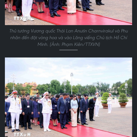
Thủ tướng Vương quốc Thái Lan Anutin Charnvirakul và Phu
nhân đến đặt vòng hoa và vào Lăng viếng Chủ tịch Hồ Chí
Minh. (Ảnh: Phạm Kiên/TTXVN)