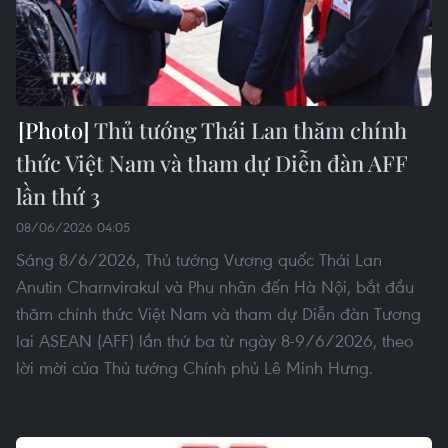
Thủ tướng Thái Lan thăm chính
thức Việt Nam và tham dự Diễn đàn AFF
lần thứ 3
08/06/2026 04:05
Sáng 8/6/2026, Thủ tướng Vương quốc Thái Lan
Anutin Charnvirakul và Phu nhân đến Hà Nội, bắt đầu
thăm chính thức Việt Nam và tham dự Diễn đàn Tương
lai ASEAN (AFF) lần thứ ba từ ngày 8-9/6/2026, theo
lời mời của Thủ tướng Chính phủ Lê Minh Hưng.