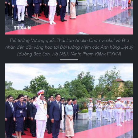
Thủ tướng Vương quốc Thái Lan Anutin Charnvirakul và Phu
nhân đến đặt vòng hoa tại Đài tưởng niệm các Anh hùng Liệt sỹ
(đường Bắc Sơn, Hà Nội). (Ảnh: Phạm Kiên/TTXVN)