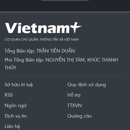
CƠ QUAN CHỦ QUẢN: THÔNG TẤN XÃ VIỆT NAM
Tổng Biên tập: TRẦN TIẾN DUẨN
Phó Tổng Biên tập: NGUYỄN THỊ TÁM, KHÚC THANH
THỦY
Sở hữu trí tuệ
Quy định sử dụng
RSS
Hỗ trợ
Ngôn ngữ
TTXVN
Dịch vụ tin
Quảng cáo
Liên hệ