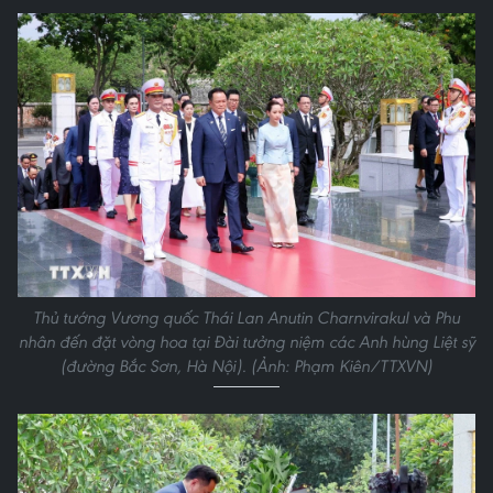
Thủ tướng Vương quốc Thái Lan Anutin Charnvirakul và Phu
nhân đến đặt vòng hoa tại Đài tưởng niệm các Anh hùng Liệt sỹ
(đường Bắc Sơn, Hà Nội). (Ảnh: Phạm Kiên/TTXVN)