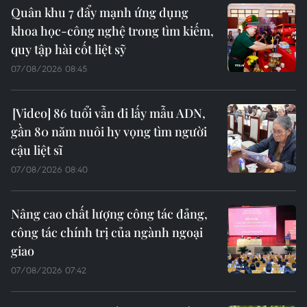
Quân khu 7 đẩy mạnh ứng dụng
khoa học-công nghệ trong tìm kiếm,
quy tập hài cốt liệt sỹ
07/08/2026 08:45
86 tuổi vẫn đi lấy mẫu ADN,
gần 80 năm nuôi hy vọng tìm người
cậu liệt sĩ
07/08/2026 08:40
Nâng cao chất lượng công tác đảng,
công tác chính trị của ngành ngoại
giao
07/08/2026 07:42