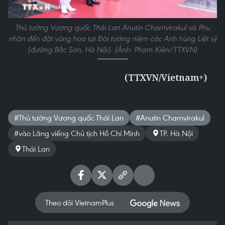
Thủ tướng Vương quốc Thái Lan Anutin Charnvirakul và Phu
nhân đến đặt vòng hoa tại Đài tưởng niệm các Anh hùng Liệt sỹ
(đường Bắc Sơn, Hà Nội). (Ảnh: Phạm Kiên/TTXVN)
(TTXVN/Vietnam+)
#Thủ tướng Vương quốc Thái Lan
#Anutin Charnvirakul
#vào Lăng viếng Chủ tịch Hồ Chí Minh
TP. Hà Nội
Thái Lan
Theo dõi VietnamPlus