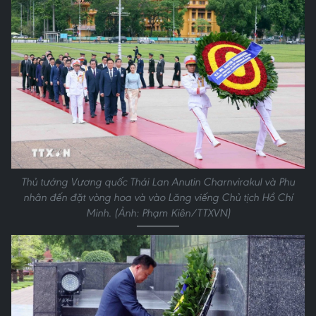
Thủ tướng Vương quốc Thái Lan Anutin Charnvirakul và Phu
nhân đến đặt vòng hoa và vào Lăng viếng Chủ tịch Hồ Chí
Minh. (Ảnh: Phạm Kiên/TTXVN)