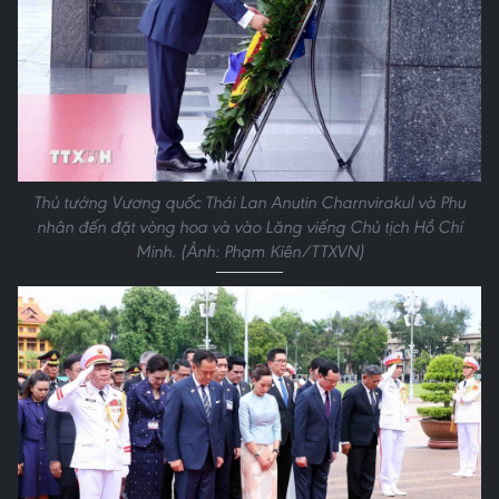
Thủ tướng Vương quốc Thái Lan Anutin Charnvirakul và Phu
nhân đến đặt vòng hoa và vào Lăng viếng Chủ tịch Hồ Chí
Minh. (Ảnh: Phạm Kiên/TTXVN)