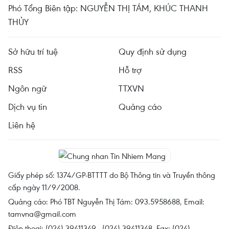
Phó Tổng Biên tập: NGUYỄN THỊ TÁM, KHÚC THANH
THỦY
Sở hữu trí tuệ
Quy định sử dụng
RSS
Hỗ trợ
Ngôn ngữ
TTXVN
Dịch vụ tin
Quảng cáo
Liên hệ
Giấy phép số: 1374/GP-BTTTT do Bộ Thông tin và Truyền thông
cấp ngày 11/9/2008.
Quảng cáo: Phó TBT Nguyễn Thị Tám: 093.5958688, Email:
tamvna@gmail.com
Điện thoại: (024) 39411349 - (024) 39411348, Fax: (024)