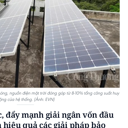
nóng, nguồn điện mặt trời đóng góp từ 8-10% tổng công suất huy
ộng của hệ thống. (Ảnh: EVN)
ốc, đẩy mạnh giải ngân vốn đầu
n hiệu quả các giải pháp bảo