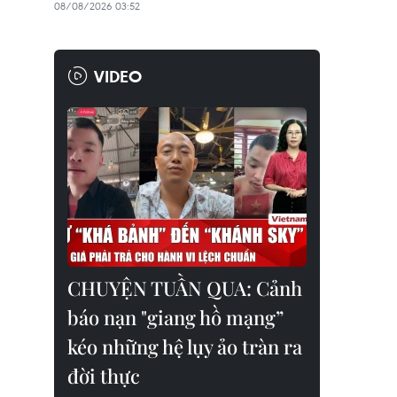
08/08/2026 03:52
VIDEO
CHUYỆN TUẦN QUA: Cảnh
báo nạn "giang hồ mạng”
kéo những hệ lụy ảo tràn ra
đời thực