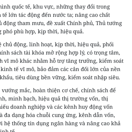
 hình quốc tế, khu vực, những thay đổi trong
 tế lớn tác động đến nước ta; nâng cao chất
hủ động tham mưu, đề xuất Chính phủ, Thủ tướng
 phó phù hợp, kịp thời, hiệu quả.
 chủ động, linh hoạt, kịp thời, hiệu quả, phối
hính sách tài khóa mở rộng hợp lý, có trọng tâm,
h vĩ mô khác nhằm hỗ trợ tăng trưởng, kiểm soát
kinh tế vĩ mô, bảo đảm các cân đối lớn của nền
 khẩu, tiêu dùng bền vững, kiểm soát nhập siêu.
, vướng mắc, hoàn thiện cơ chế, chính sách để
nh, minh bạch, hiệu quả thị trường vốn, thị
hiếu doanh nghiệp và các kênh huy động vốn
và đa dạng hóa chuỗi cung ứng, kênh dẫn vốn,
ới hệ thống tín dụng ngân hàng và nâng cao khả
inh tế.