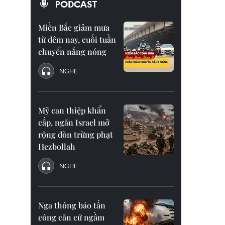
PODCAST
Miền Bắc giảm mưa
từ đêm nay, cuối tuần
chuyển nắng nóng
NGHE
Mỹ can thiệp khẩn
cấp, ngăn Israel mở
rộng đòn trừng phạt
Hezbollah
NGHE
Nga thông báo tấn
công căn cứ ngầm