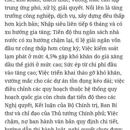
trung ứng phó, xử lý, giải quyết. Nổi lên là tăng
trưởng công nghiệp, dịch vụ, xây dựng đều thấp
hơn kịch bản; Nhập siêu liên tiếp 6 tháng và có
xu hướng gia tăng; Tiến độ thu ngân sách nhà
nước có xu hướng chậm lại, tỉ lệ giải ngân vốn
đầu tư công thấp hơn cùng kỳ; Việc kiểm soát
lạm phát ở mức 4,5% gặp khó khăn do giá xăng
dầu thế giới ở mức cao; Sức ép từ chi phí đầu
vào tăng cao;
V
iệc triển khai tháo gỡ khó khăn,
vướng mắc cho các dự án tồn đọng kéo dài; việc
điều chỉnh các quy hoạch thuộc hệ thống quy
hoạch quốc gia còn chưa đạt tiến độ theo các
Nghị quyết, Kết luận của Bộ Chính trị, Ban Bí
thư và chỉ đạo của Thủ tướng Chính phủ;
V
iệc
chậm, nợ ban hành văn bản quy định chi tiết,
hướng dẫn thi hành luật, nghị quyết chưa được