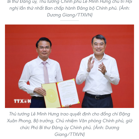
Bí thư Đảng ủy, Thủ tướng Chính phủ Lê Minh Hưng chủ trì Hội
nghị lần thứ nhất Ban chấp hành Đảng bộ Chính phủ. (Ảnh:
Dương Giang/TTXVN)
Thủ tướng Lê Minh Hưng trao quyết định cho đồng chí Đặng
Xuân Phong, Bộ trưởng, Chủ nhiệm Văn phòng Chính phủ, giữ
chức Phó Bí thư Đảng ủy Chính phủ. (Ảnh: Dương
Giang/TTXVN)