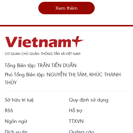
Xem thêm
CƠ QUAN CHỦ QUẢN: THÔNG TẤN XÃ VIỆT NAM
Tổng Biên tập: TRẦN TIẾN DUẨN
Phó Tổng Biên tập: NGUYỄN THỊ TÁM, KHÚC THANH
THỦY
Sở hữu trí tuệ
Quy định sử dụng
RSS
Hỗ trợ
Ngôn ngữ
TTXVN
Dịch vụ tin
Quảng cáo