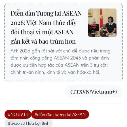
Diễn đàn Tương lai ASEAN
2026: Việt Nam thúc đẩy
đối thoại vì một ASEAN
gắn kết và bao trùm hơn
AFF 2026 gắn rất sát với chủ đề được nêu trong
tầm nhìn cộng đồng ASEAN 2045 và phản ánh
được ưu tiên hợp tác của ASEAN trên 3 trụ cột:
chính trị-an ninh, kinh tế và văn hóa-xã hội.
(TTXVN/Vietnam+)
#NQ 59-bt
#diễn đàn tương lai ASEAN
#Giáo sư Hứa Lợi Bình