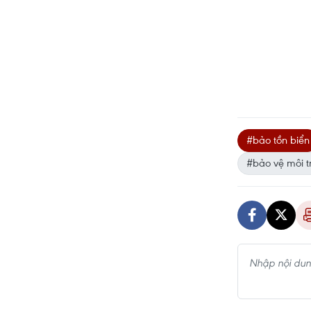
#bảo tồn biển
#bảo vệ môi 