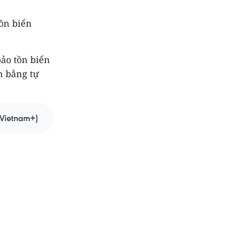
ồn biển
bảo tồn biển
ân bằng tự
Vietnam+)