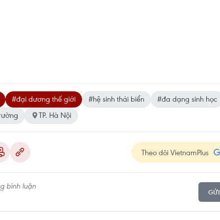
#đại dương thế giới
#hệ sinh thái biển
#đa dạng sinh học
trường
TP. Hà Nội
Theo dõi VietnamPlus
GỬI