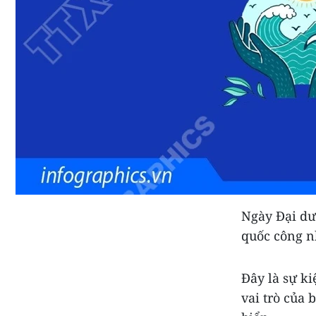
Ngày Đại dư
quốc công n
Đây là sự k
vai trò của 