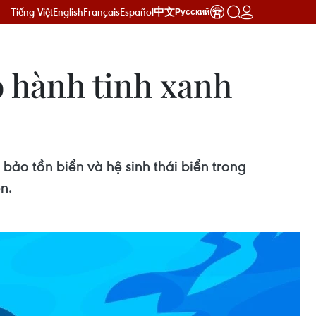
Tiếng Việt
English
Français
Español
中文
Русский
 hành tinh xanh
ảo tồn biển và hệ sinh thái biển trong
n.