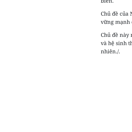
biển.
Chủ đề của 
vững mạnh c
Chủ đề này 
và hệ sinh t
nhiên./.