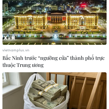
DAZN có trụ sở tại Anh đang tận dụng World Cup 2026
để thử nghiệm mô hình phát sóng “mở” tại Nhật Bản,
thay vì phụ thuộc hoàn toàn vào các gói trả phí.
vietnamplus.vn
Bắc Ninh trước “ngưỡng cửa” thành phố trực
thuộc Trung ương
World Cup 2026: Nhân viên tại sân vận