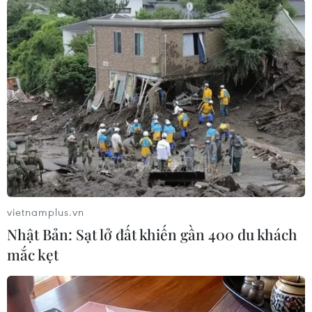
Đình chỉ chức vụ một hiệu trưởng do liên quan
đường dây cá độ bóng đá
World Cup 2026 mang lại hơn 2,3 tỷ USD doanh
thu du lịch cho Mexico
World Cup 2026 đóng góp khoảng 20 tỷ USD
cho kinh tế Mỹ
Messi trở lại quê hương sau kỳ World Cup nhiều
cảm xúc
World Cup 2026: Tây Ban Nha phát hành tem
kỷ niệm
vietnamplus.vn
Nhật Bản: Sạt lở đất khiến gần 400 du khách
mắc kẹt