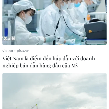
Nam tạo "cơn địa chấn" trên truyền
thông khu vực
04/08/2026 02:45
Báo chí Đông Nam Á "dậy
sóng" vì tuyển Việt Nam, chỉ ra lý do
Indonesia thua đau
vietnamplus.vn
04/08/2026 02:32
Việt Nam là điểm đến hấp dẫn với doanh
nghiệp bán dẫn hàng đầu của Mỹ
'Hủy diệt' Indonesia 3-0, tuyển Việt
Nam khẳng định vị thế nhà vô địch
ASEAN Cup
03/08/2026 15:39
ASEAN Cup 2026: Tuyển Việt Nam