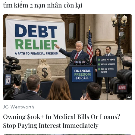
tìm kiếm 2 nạn nhân còn lại
#World Cup
#đăng cai World Cup
#Liên đoàn Bóng đá Quốc tế
#WC 2026-bt
TP. Hà Nội
Theo dõi VietnamPlus
JG Wentworth
Owning $10k+ In Medical Bills Or Loans?
Stop Paying Interest Immediately
WORLD CUP 2026