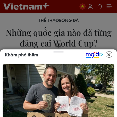
THỂ THAO
BÓNG ĐÁ
Những quốc gia nào đã từng
đăng cai World Cup?
Khám phá thêm
08/06/2026 02:49
Cùng lật lại những trang sử vàng của Liên đoàn
Bóng đá Quốc tế (FIFA) để tìm hiểu xem có bao
nhiêu quốc gia đăng cai World Cup và đó là
những đất nước nào.