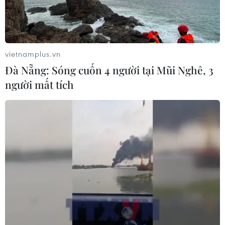
vietnamplus.vn
CƠ QUAN CHỦ QUẢN: THÔNG TẤN XÃ VIỆT NAM
Đà Nẵng: Sóng cuốn 4 người tại Mũi Nghê, 3
Tổng Biên tập: TRẦN TIẾN DUẨN
người mất tích
Phó Tổng Biên tập: NGUYỄN THỊ TÁM, KHÚC THANH
THỦY
Sở hữu trí tuệ
Quy định sử dụng
RSS
Hỗ trợ
Ngôn ngữ
TTXVN
Dịch vụ tin
Quảng cáo
Liên hệ