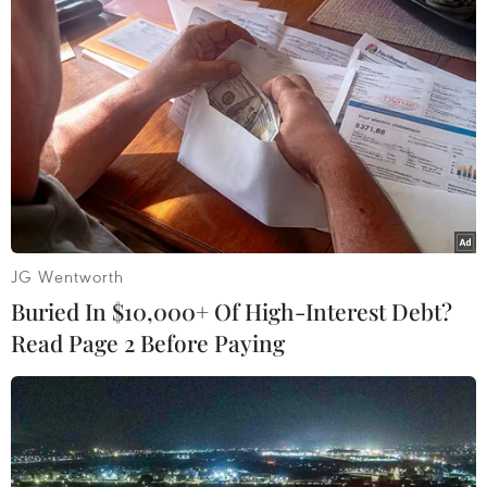
TIN LIÊN QUAN
JG Wentworth
Buried In $10,000+ Of High-Interest Debt?
Read Page 2 Before Paying
World Cup 2026: DAZN thử nghiệm mô
hình phát sóng mở tại Nhật Bản
07/06/2026 14:07