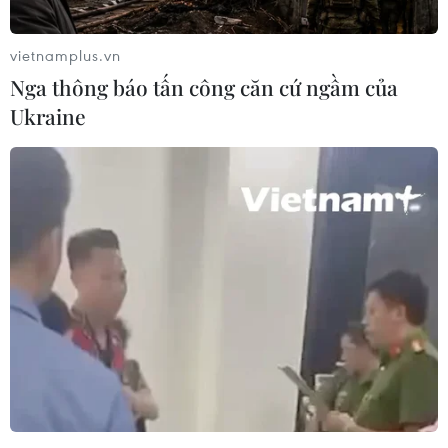
vietnamplus.vn
Nga thông báo tấn công căn cứ ngầm của
Ukraine
Ngày An toàn Thực phẩm Thế giới diễn ra vào
ngày 7/6 hằng năm, do Tổ chức Y tế Thế giới
(WHO) và Tổ chức Lương nông Liên hợp quốc
(FAO) đồng khởi xướng.
Chủ đề của Ngày An toàn Thực phẩm Thế giới
năm 2026 là “Từ gánh nặng đến giải pháp - thực
phẩm an toàn ở mọi nơi” tập trung vào việc