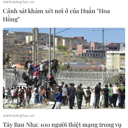
vietnamplus.vn
nhấn mạnh gánh nặng của các bệnh do thực
Cảnh sát khám xét nơi ở của Huấn "Hoa
phẩm gây ra và các giải pháp dựa trên khoa học
Hồng"
có thể ngăn ngừa chúng./.
(TTXVN/Vietnam+)
vietnamplus.vn
Tây Ban Nha: 100 người thiệt mạng trong vụ