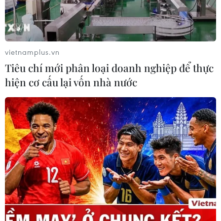
Hệ thống camera AI tại các "điểm nóng" như khu giết
mổ tập trung, chợ đầu mối không chỉ giám sát 24/7 mà
còn có khả năng nhận diện các hành vi vi phạm, giúp
lực lượng chức năng xử lý kịp thời.
vietnamplus.vn
Tiêu chí mới phân loại doanh nghiệp để thực
hiện cơ cấu lại vốn nhà nước