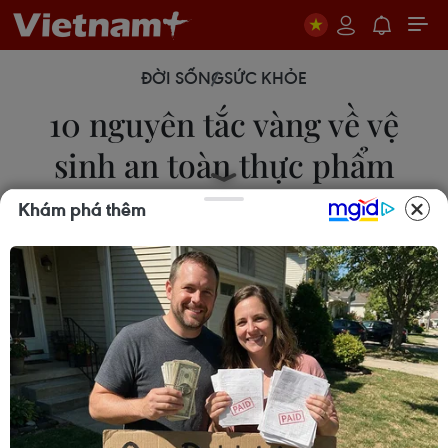
ĐỜI SỐNG
SỨC KHỎE
10 nguyên tắc vàng về vệ
sinh an toàn thực phẩm
Khám phá thêm
06/06/2026 23:18
Chủ đề của Ngày An toàn Thực phẩm Thế giới
năm 2026 là “Từ gánh nặng đến giải pháp - thực
phẩm an toàn ở mọi nơi” tập trung vào việc nhấn
mạnh gánh nặng của các bệnh do thực phẩm gây
ra.