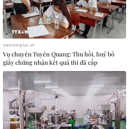
vietnamplus.vn
Vụ chuyên Tuyên Quang: Thu hồi, huỷ bỏ
giấy chứng nhận kết quả thi đã cấp
Hà Nội dự kiến thí điểm lắp camera AI tại
các 'điểm nóng' về an toàn thực phẩm
16/04/2026 02:57