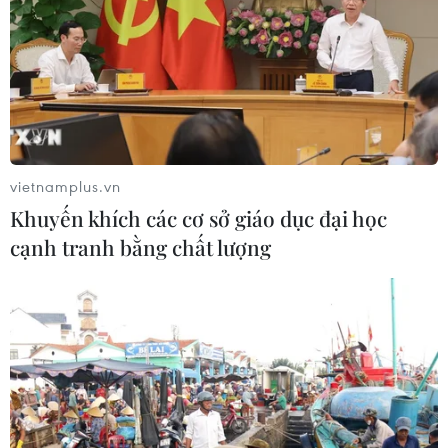
Bệnh nhân Ebola cuối cùng xuất
viện, Uganda đếm ngược đến ngày
hết dịch
16/07/2026 15:53
vietnamplus.vn
Khuyến khích các cơ sở giáo dục đại học
Xem thêm
cạnh tranh bằng chất lượng
CƠ QUAN CHỦ QUẢN: THÔNG TẤN XÃ VIỆT NAM
Tổng Biên tập: TRẦN TIẾN DUẨN