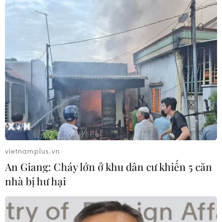
bán trú trước thềm năm học mới
Đồng Nai: Phát hiện xe khách chở hơn 800kg
thực phẩm chế biến không rõ nguồn gốc
Quảng Ninh chấm dứt cơ sở giết mổ động vật
không đủ điều kiện trước 31/10
vietnamplus.vn
TIN LIÊN QUAN
An Giang: Cháy lớn ở khu dân cư khiến 5 căn
nhà bị hư hại