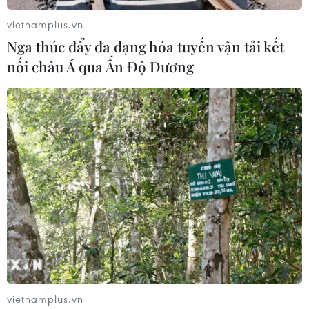
vietnamplus.vn
Nga thúc đẩy đa dạng hóa tuyến vận tải kết
nối châu Á qua Ấn Độ Dương
vietnamplus.vn