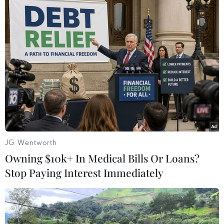
JG Wentworth
Owning $10k+ In Medical Bills Or Loans?
Stop Paying Interest Immediately
TIN CÙNG CHUYÊN MỤC
Italy và Hy Lạp trở thành điểm nóng