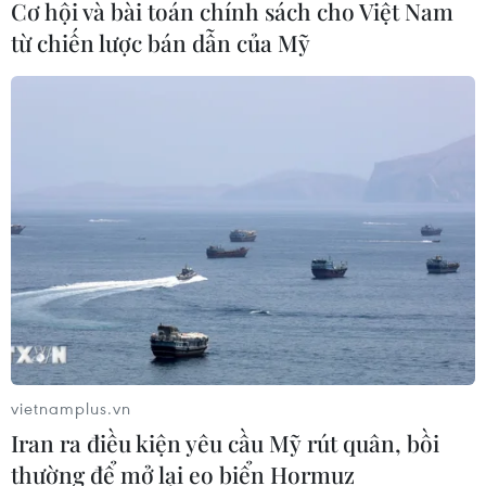
Cơ hội và bài toán chính sách cho Việt Nam
trường tín chỉ carbon rừng
từ chiến lược bán dẫn của Mỹ
08/08/2026 06:50
Nghệ An: Lũ cuốn cầu tạm trên sông
Nậm Nơn khiến 3 bản ở xã Mỹ Lý bị
chia cắt
08/08/2026 06:36
An Giang: Các bãi rác quá tải trong
khi dự án xử lý tập trung chậm tiến
độ
08/08/2026 05:39
vietnamplus.vn
Iran ra điều kiện yêu cầu Mỹ rút quân, bồi
Đà Nẵng tìm "lời giải bài toán" an
thường để mở lại eo biển Hormuz
ninh nguồn nước