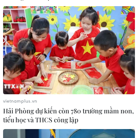
08/08/2026 05:05
Sơn La công bố tình huống khẩn cấp
về thiên tai với hai xã Muổi Nọi, Nậm
Lầu
08/08/2026 03:53
Kết luận số 75-KL/TW: Cà Mau chủ
động thích ứng với biến đổi khí hậu
08/08/2026 02:53
vietnamplus.vn
Hải Phòng dự kiến còn 780 trường mầm non,
tiểu học và THCS công lập
Quảng Trị quyết tâm bàn giao sớm
mặt bằng Dự án Nhà máy điện gió