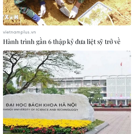
Bão Dolphin gây ảnh hưởng diện
rộng tại miền Đông Trung Quốc
09/08/2026 04:23
vietnamplus.vn
Hành trình gần 6 thập kỷ đưa liệt sỹ trở về
Nhật Bản: Sạt lở đất khiến gần 400
du khách mắc kẹt
09/08/2026 03:52
Khủng hoảng nắng nóng đẩy 34 tỉnh
của Pháp vào mức nguy cơ cháy
rừng cao
08/08/2026 23:59