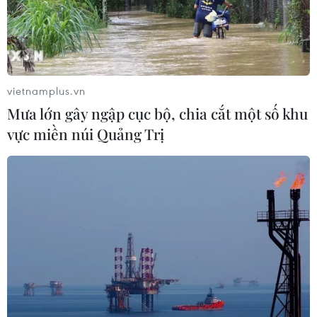
Từ ngày 9/8, cảnh báo nắng nóng
diện rộng ở khu vực Bắc Bộ và Trung
Bộ
07/08/2026 08:58
vietnamplus.vn
Mưa lớn gây ngập cục bộ, chia cắt một số khu
Xem thêm
vực miền núi Quảng Trị
CƠ QUAN CHỦ QUẢN: THÔNG TẤN XÃ VIỆT NAM
Tổng Biên tập: TRẦN TIẾN DUẨN
Phó Tổng Biên tập: NGUYỄN THỊ TÁM, KHÚC THANH
THỦY