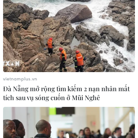
vietnamplus.vn
Đà Nẵng mở rộng tìm kiếm 2 nạn nhân mất
tích sau vụ sóng cuốn ở Mũi Nghê
TIN CÙNG CHUYÊN MỤC
Thành phố Hồ Chí Minh xuất hiện
mưa dông trên diện rộng
09/08/2026 13:14