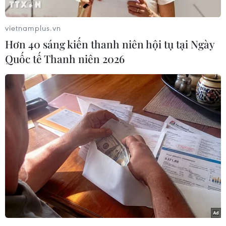
vietnamplus.vn
Hơn 40 sáng kiến thanh niên hội tụ tại Ngày
Trong khuôn khổ Kỳ họp lần thứ 38 Hội đồng
Quốc tế Thanh niên 2026
Điều phối quốc tế Chương trình Con người và
Sinh quyển của UNESCO diễn ra ngày 5/6 tại
thành phố Hernandarias (Cộng hòa Paraguay),
Vườn quốc gia Phong Nha-Kẻ Bàng đã chính
thức được UNESCO công nhận là Khu Dự trữ
sinh quyển thế giới.
Với việc Phong Nha-Kẻ Bàng được công nhận,
Việt Nam hiện có 12 Khu Dự trữ sinh quyển thế
giới./.