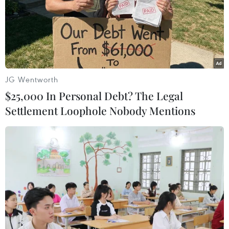
JG Wentworth
$25,000 In Personal Debt? The Legal
Settlement Loophole Nobody Mentions
Phong Nha-Kẻ Bàng được UNESCO vinh
danh là Khu Dự trữ sinh quyển thế giới
06/06/2026 03:43
Việc được UNESCO công nhận là Khu Dự trữ sinh quyển
thế giới góp phần nâng cao vị thế của địa phương trên