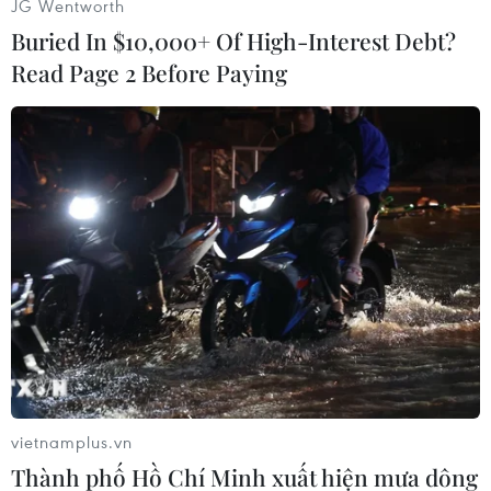
JG Wentworth
(TTXVN/Vietnam+)
Buried In $10,000+ Of High-Interest Debt?
Read Page 2 Before Paying
#Phong Nha-Kẻ Bàng
#Khu Dự trữ sinh quyển thế giới
vietnamplus.vn
Quảng Trị
Thành phố Hồ Chí Minh xuất hiện mưa dông