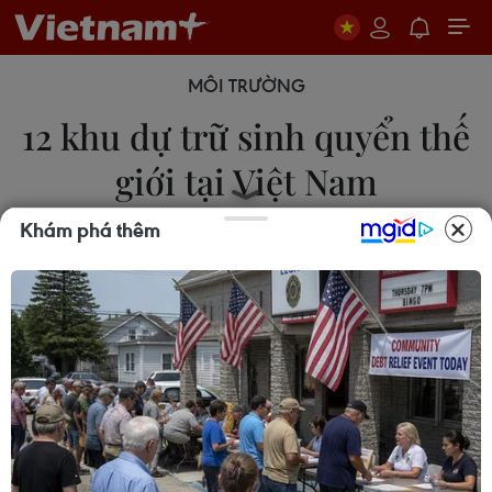
MÔI TRƯỜNG
12 khu dự trữ sinh quyển thế
giới tại Việt Nam
Khám phá thêm
06/06/2026 16:15
Với việc Phong Nha-Kẻ Bàng chính thức được
UNESCO công nhận, đến nay, Việt Nam có 12 Khu
Dự trữ sinh quyển thế giới.