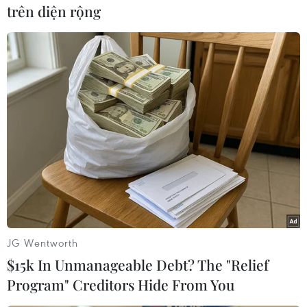
trên diện rộng
Theo dõi VietnamPlus
Khu Dự trữ Sinh quyển Thế giới ở Việt Nam
Khánh Hòa khai thác giá trị Khu dự trữ sinh
quyển Núi Chúa theo hướng bền vững
12 khu dự trữ sinh quyển thế
giới tại Việt Nam
Phong Nha-Kẻ Bàng được vinh
JG Wentworth
danh Khu Dự trữ sinh quyển thế giới
$15k In Unmanageable Debt? The "Relief
Program" Creditors Hide From You
Phong Nha-Kẻ Bàng được UNESCO vinh danh
là Khu Dự trữ sinh quyển thế giới