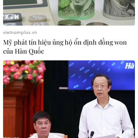
vietnamplus.vn
Mỹ phát tín hiệu ủng hộ ổn định đồng won
của Hàn Quốc
Các cây tràm bị đổ ngã và hư hại. (Ảnh: Chanh Đa/TTXVN)
Hàng trăm hécta rừng tràm Vườn quốc gia U
Minh Hạ có dấu hiệu suy kiệt nghiêm trọng,
nhiều khu vực cây tràm bản địa chết và đổ ngã
diện rộng, có nguy cơ chuyển sang hệ sinh thái
khác nếu không sớm có giải pháp khắc phục.
Phó Giám đốc Vườn quốc gia U Minh Hạ (tỉnh