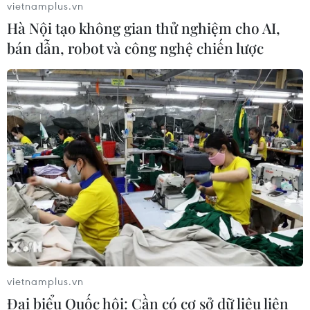
vietnamplus.vn
Áp thấp nhiệt đới mạnh lên thành
Hà Nội tạo không gian thử nghiệm cho AI,
bão số 3, vùng ven biển không bị ảnh
bán dẫn, robot và công nghệ chiến lược
hưởng
05/08/2026 01:41
Mưa lũ, sạt lở tại Sri Lanka khiến 5
người thiệt mạng
04/08/2026 23:09
Thời tiết ngày 5/8: Bắc Bộ tiếp tục
mưa lớn, nguy cơ lũ quét và sạt lở đất
gia tăng
04/08/2026 23:08
vietnamplus.vn
Đại biểu Quốc hội: Cần có cơ sở dữ liệu liên