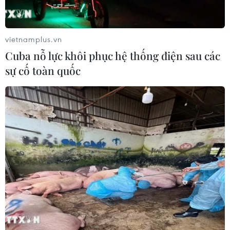
xuyên đẩy mạnh tuyên truyền về bảo vệ rừng
và bảo tồn tài nguyên đa dạng sinh học; trong
đó, tập trung nhất là Luật Bảo vệ và Phát triển
vietnamplus.vn
rừng, Quy chế quản lý các khu rừng đặc dụng,
Cuba nỗ lực khôi phục hệ thống điện sau các
phổ biến phạm vi, ranh giới, các phân khu chức
sự cố toàn quốc
năng, mục tiêu và các chương trình hoạt động
của Vườn Quốc gia...
Phó Trưởng phòng Quản lý bảo vệ rừng Vườn
Quốc gia U Minh Hạ Nguyễn Tấn Truyền cho
biết thời gian qua, công tác bảo tồn gắn liền với
quản lý, bảo vệ rừng luôn được đơn vị thực hiện
xuyên suốt, xác định là nhiệm vụ trọng tâm.
Ngoài ra, các lực lượng bảo vệ quản lý rừng
thường xuyên tuần tra, kiểm soát những hành
vi có dấu hiệu làm ảnh hưởng đến hệ sinh thái