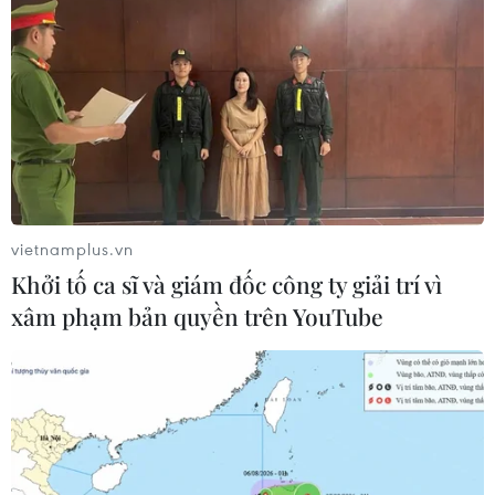
Khu vực suy thoái tập trung tại tiểu khu 1 và tiểu khu 4. (Ảnh:
Chanh Đa/TTXVN)
Trong tổng diện tích vùng lõi trên 8.500ha, có
vietnamplus.vn
hơn 2.500ha thuộc Phân khu Bảo tồn hệ sinh
Khởi tố ca sĩ và giám đốc công ty giải trí vì
thái rừng tràm trên đất than bùn và hơn
xâm phạm bản quyền trên YouTube
5.100ha thuộc phân khu phục hồi, sử dụng bền
vững hệ sinh thái ngập nước.
Vì là khu vực rừng nguyên sinh nên hệ sinh
thái tại đây được bảo vệ nghiêm ngặt, diễn tiến
tự nhiên và nghiêm cấm mọi sự tác động của