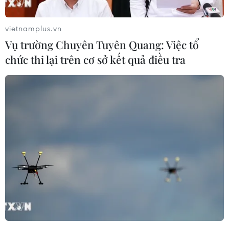
Cà Mau) Lê Thanh Dũng cho biết dù chưa có con
số thống kê đầy đủ, nhưng hiện tại đã xuất hiện
vietnamplus.vn
hiện tượng suy giảm rừng nghiêm trọng.
Vụ trường Chuyên Tuyên Quang: Việc tổ
Nguyên nhân do một số khu rừng đã có từ rất
chức thi lại trên cơ sở kết quả điều tra
lâu, tuổi rừng quá thuần thục dẫn đến nhiều cây
bị chết và đổ ngã.
Ghi nhận thực tế cho thấy chất lượng cây rừng
đặc dụng tại khu bảo tồn nghiêm ngặt của Vườn
quốc gia U Minh Hạ đang bị suy kiệt đáng kể.
Tình trạng này xảy ra chủ yếu tại những khu
vực vùng trũng thấp có thời gian ngập nước kéo
dài quá 6 tháng.
Theo ông Lê Thanh Dũng, rừng nghèo và cây
chết còn xuất phát từ nguồn nước đỏ U Minh
tan từ trong đất than bùn ra. Nước đỏ làm mất