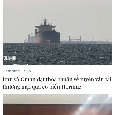
triển trở lại. Hiện đơn vị đang phối hợp với các
vụ, viện Trung ương để đánh giá toàn diện hiện
trạng suy thoái than bùn và suy thoái rừng.
Vườn quốc gia U Minh Hạ là một trong ba điểm
bảo tồn đất ngập nước tại Đồng bằng sông Cửu
Long, được UNESCO công nhận là một trong ba
vùng lõi của Khu dự trữ sinh quyển thế giới Mũi
Cà Mau.
Vườn có đặc trưng là hệ sinh thái rừng tràm
vietnamplus.vn
thuộc họ sim, hình thành trong điều kiện ngập
Iran và Oman đạt thỏa thuận về tuyến vận tải
nước, úng phèn trên đất than bùn.
thương mại qua eo biển Hormuz