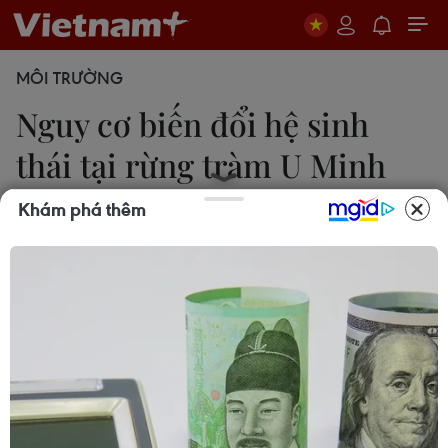
MÔI TRƯỜNG
Nguy cơ biến đổi hệ sinh
thái tại rừng tràm U Minh
Hạ
Khám phá thêm
Chanh Đa
06/06/2026 14:56
Rừng tràm U Minh Hạ đối mặt với nguy cơ chuyển
đổi hệ sinh thái do suy kiệt, cần các giải pháp cấp
bách để bảo vệ và phục hồi hệ sinh thái tự nhiên.