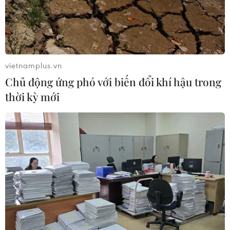
Các lực lượng khẩn trương có mặt tại hiện trường, triển
khai nhiều biện pháp để khống chế, dập tắt đám
cháy; chiều tối 5/5 đã cơ bản khoanh vùng, khống chế
đám cháy, ngăn chặn nguy cơ lan rộng.
vietnamplus.vn
Chủ động ứng phó với biến đổi khí hậu trong
thời kỳ mới