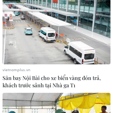
Hơn 100 người thiệt mạng trong mùa mưa khốc
liệt ở Ấn Độ
Italy nâng báo động đỏ trên toàn bộ 27 thành
phố do nắng nóng kỷ lục
Mưa lớn gây sạt lở, ngập úng cục bộ tại nhiều
tuyến đường Lào Cai
Nắng nóng cực đoan tại nhiều khu vực trên thế
giới
vietnamplus.vn
Sân bay Nội Bài cho xe biển vàng đón trả,
khách trước sảnh tại Nhà ga T1
TIN LIÊN QUAN