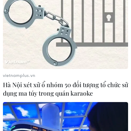
biển
04/08/2026 10:24
Xuất hiện áp thấp nhiệt đới trên Biển
Đông
04/08/2026 09:11
Người dân dưới chân núi Hòn Thông
vietnamplus.vn
thấp thỏm trước nguy cơ sạt lở, đá
Hà Nội xét xử ổ nhóm 50 đối tượng tổ chức sử
lăn
dụng ma túy trong quán karaoke
04/08/2026 09:06
Hà Nội tích hợp camera AI với hệ
thống giám sát thoát nước để phát