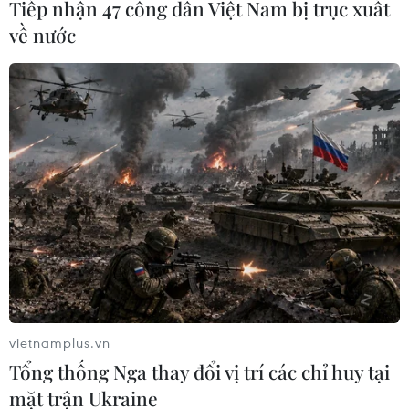
Tiếp nhận 47 công dân Việt Nam bị trục xuất
Vườn quốc gia Tràm Chim đang nỗ lực thực hiện
về nước
nhiều giải pháp nhằm “hồi sinh” hệ sinh thái đất
ngập nước bền vững, nhờ đó, đàn chim, cò hàng
nghìn con đã xuất hiện ở khu đất ngập nước tại
đây.
(TTXVN/Vietnam+)
vietnamplus.vn
Tổng thống Nga thay đổi vị trí các chỉ huy tại
mặt trận Ukraine