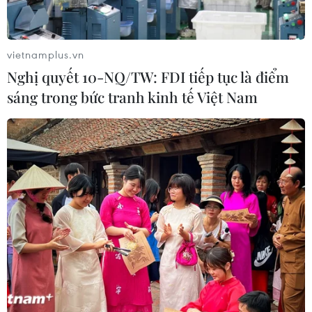
Bàn giao một cá thể Diều hoa Miến
Điện cho Vườn quốc gia Phong Nha-
vietnamplus.vn
Kẻ Bàng
Nghị quyết 10-NQ/TW: FDI tiếp tục là điểm
sáng trong bức tranh kinh tế Việt Nam
05/08/2026 12:11
Bão số 3 tiếp tục đổi hướng, di
chuyển nhanh hơn
05/08/2026 11:31
Bão số 3 đổi hướng, di chuyển chậm
với tốc độ khoảng 5 km/h
05/08/2026 08:05