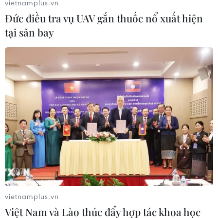
vietnamplus.vn
ánh sáng quang hợp của cây tràm con, khiến
Đức điều tra vụ UAV gắn thuốc nổ xuất hiện
rừng không thể tái sinh tự nhiên.
tại sân bay
Qua thời gian dài phát triển, dưới chân rừng đã
hình thành lớp than bùn dày từ 0,5-1,5m. Vào
mùa khô, phần chân rừng này trở nên xốp và
thiếu kết dính, khiến nhiều cây tràm lâu năm
không thể trụ vững.
vietnamplus.vn
Việt Nam và Lào thúc đẩy hợp tác khoa học