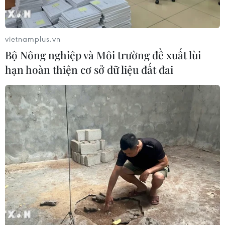
Loài chim quý hiếm trở lại Vườn Quốc gia
Tràm Chim sau nhiều năm vắng bóng
vietnamplus.vn
08/04/2026 07:44
Bộ Nông nghiệp và Môi trường đề xuất lùi
Bồ nông chân xám là loài chim quý hiếm, nguy cấp,
hạn hoàn thiện cơ sở dữ liệu đất đai
nằm trong Sách đỏ Việt Nam và Sách đỏ thế giới, sự
quay trở lại của loài chim này cho thấy điều kiện sinh
thái tại Tràm Chim đang được cải thiện.