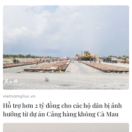
Các cây rừng bắt đầu suy kiệt và hình thành nên những khoảng
trống. (Ảnh: Chanh Đa/TTXVN)
Theo diễn thế tự nhiên, hệ sinh thái cây tràm
bản địa dần suy thoái và nhường chỗ cho thảm
thực vật tự nhiên. Nhiều diện tích rừng tràm
mất dần, hình thành nên những "trảng" lớn các
loại cỏ, năng, sậy, dớn.
Hiện tại, khu vực suy thoái ước tính khoảng
200-300ha, tập trung tại tiểu khu 1 và tiểu khu 4.
Nếu cây tràm không thể tiếp tục phát triển, nơi
vietnamplus.vn
đây sẽ chuyển sang các hệ sinh thái khác.
Hỗ trợ hơn 2 tỷ đồng cho các hộ dân bị ảnh
hưởng từ dự án Cảng hàng không Cà Mau
Để cứu rừng, lãnh đạo Vườn quốc gia U Minh
Hạ sẽ kiến nghị đến các cơ quan chức năng có
giải pháp cân bằng lượng nước để cây phát