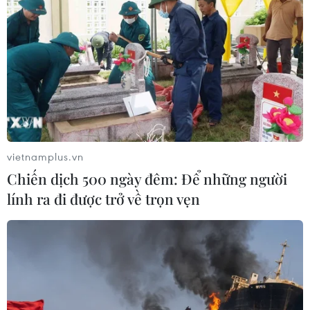
vietnamplus.vn
Chiến dịch 500 ngày đêm: Để những người
lính ra đi được trở về trọn vẹn
Bảo tồn sếu đầu đỏ gắn với phục hồi sinh
cảnh tại Tràm Chim
26/05/2026 22:23
Vườn Quốc gia Tràm Chim nỗ lực bảo tồn và phát triển
đàn sếu đầu đỏ qua dự án dài hạn, phục hồi hệ sinh