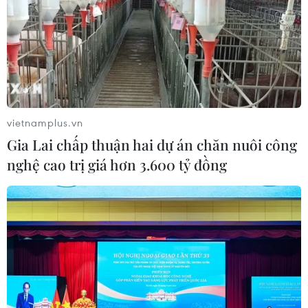
TIN CÙNG CHUYÊN MỤC
Thời tiết ngày 6/8: Bão số 3 đã di
chuyển ra ngoài Biển Đông
05/08/2026 23:15
vietnamplus.vn
Gia Lai chấp thuận hai dự án chăn nuôi công
nghệ cao trị giá hơn 3.600 tỷ đồng
Chủ động ứng phó với biến đổi khí
hậu trong thời kỳ mới
05/08/2026 14:57
Gần 40 điểm bị sạt lở đất do mưa lớn
tại Lào Cai
05/08/2026 14:56