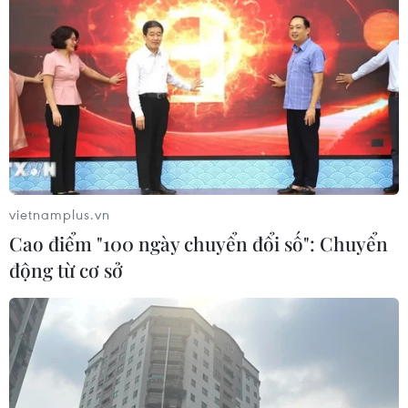
TIN LIÊN QUAN
vietnamplus.vn
Cao điểm "100 ngày chuyển đổi số": Chuyển
động từ cơ sở
Bảo vệ môi trường: Chuyển đổi xanh là xu
thế không thể đảo ngược
05/06/2026 08:09