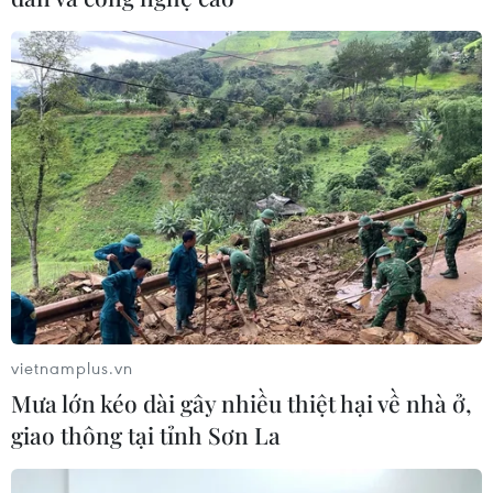
chung tay bảo vệ môi
trường
Sáng 6/6, tại Nghệ An, Bộ Nông nghiệp và Môi
trường phối hợp với Ủy ban Trung ương Mặt trận
Tổ quốc Việt Nam và Ủy ban Nhân dân tỉnh Nghệ
An tổ chức Lễ phát động quốc gia Phong trào toàn
dân chung tay bảo vệ môi trường, vì một Việt Nam
xanh-sạch-đẹp
(TTXVN/Vietnam+)
vietnamplus.vn
Mưa lớn kéo dài gây nhiều thiệt hại về nhà ở,
giao thông tại tỉnh Sơn La