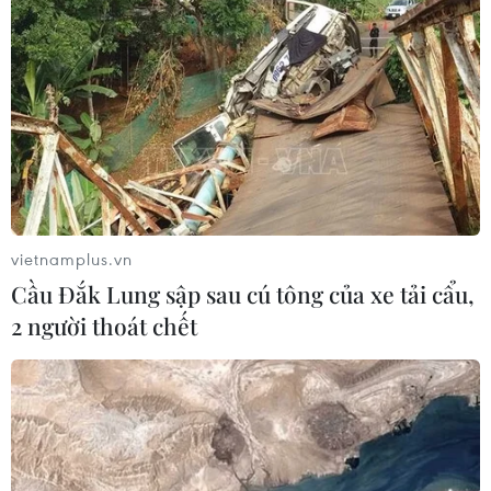
vietnamplus.vn
Cầu Đắk Lung sập sau cú tông của xe tải cẩu,
2 người thoát chết