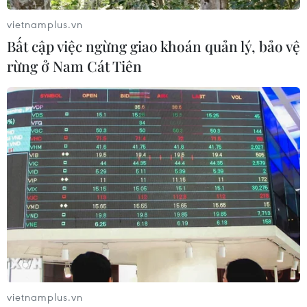
vietnamplus.vn
Bất cập việc ngừng giao khoán quản lý, bảo vệ
rừng ở Nam Cát Tiên
Phường Sơn Tây thành lập 57 Tổ Nhân dân tự quản về trật tự
đô thị, vệ sinh môi trường. (Ảnh: Hùng Mạnh/TTXVN)
Theo Ủy ban Mặt trận Tổ quốc Việt Nam thành
phố Hà Nội, đến ngày 6/6 đã có 5.370 khu dân
cư, 270.475 hộ gia đình, 2.268 cơ quan, đơn vị,
1.115 trường học và 1.570 doanh nghiệp tham
gia hưởng ứng phong trào.
Đặc biệt, hơn 1 triệu người thuộc các tổ chức
thành viên của Mặt trận Tổ quốc thành phố đã
vietnamplus.vn
tham gia nhiều hoạt động thiết thực như tổng vệ