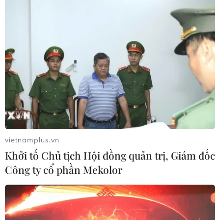
#Hà Nội
#Thủ đô xanh-sạch-đẹp
#bảo vệ môi trường
TP. Hà Nội
vietnamplus.vn
Khởi tố Chủ tịch Hội đồng quản trị, Giám đốc
Theo dõi VietnamPlus
Công ty cổ phần Mekolor