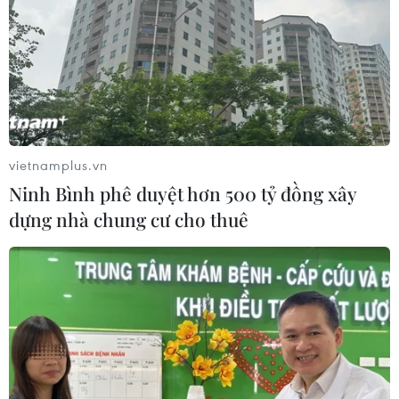
Trung Quốc đã xác lập rõ con đường phát triển xanh và
sẽ không quay trở lại mô hình tăng trưởng tiêu tốn tài
nguyên và gây ô nhiễm cao.
vietnamplus.vn
Ninh Bình phê duyệt hơn 500 tỷ đồng xây
dựng nhà chung cư cho thuê