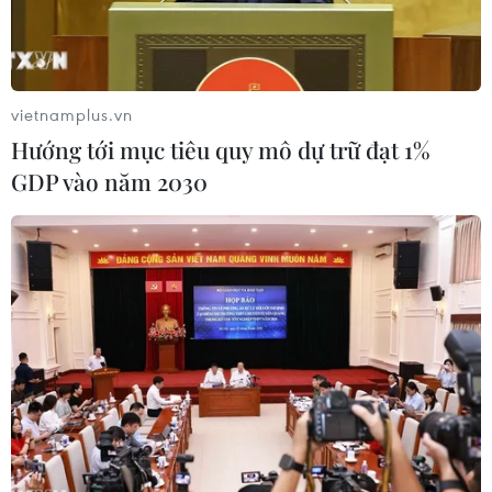
vietnamplus.vn
Hướng tới mục tiêu quy mô dự trữ đạt 1%
GDP vào năm 2030
Chủ tịch Ủy ban Mặt trận Tổ quốc Việt Nam thành phố Hà Nội
Bùi Huyền Mai tham gia các hoạt động hưởng ứng phong trào
thi đua “Toàn dân chung tay bảo vệ môi trường, vì một Việt
Nam xanh-sạch- đẹp” tại phường Cửa Nam, sáng 6/6/2026.
(Ảnh: Hùng Mạnh/TTXVN)
Hưởng ứng lời kêu gọi của Ủy ban Trung ương