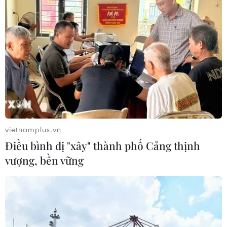
Cà Mau chấp thuận chủ trương đầu tư nhà
máy điện rác trên 1.780 tỷ đồng
30/12/2025 08:21
Dự án nhằm đầu tư xây dựng nhà máy đốt rác phát
điện với mục tiêu chính xử lý rác thải, mục tiêu phụ phát
điện và sẽ xử lý rác cho các xã Phan Ngọc Hiển, Tân
Ân, Đất Mũi, Năm Căn, Đất Mới, Tam Giang.
vietnamplus.vn
Điều bình dị "xây" thành phố Cảng thịnh
vượng, bền vững