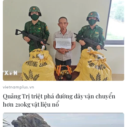
An Giang: Các bãi rác quá tải trong
khi dự án xử lý tập trung chậm tiến
độ
08/08/2026 05:39
Đà Nẵng tìm "lời giải bài toán" an
ninh nguồn nước
08/08/2026 05:05
vietnamplus.vn
Quảng Trị triệt phá đường dây vận chuyển
Sơn La công bố tình huống khẩn cấp
hơn 210kg vật liệu nổ
về thiên tai với hai xã Muổi Nọi, Nậm
Lầu
08/08/2026 03:53