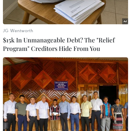
JG Wentworth
$15k In Unmanageable Debt? The "Relief
Program" Creditors Hide From You
Nghi thức động thổ xây dựng nhà máy đốt chất thải rắn phát
điện Bến Tre. (Ảnh: Huỳnh Phúc Hậu/TTXVN)
Ngày 5/6, tại phường Phú Tân, tỉnh Vĩnh Long,
Hệ sinh thái Tập đoàn AMACCAO cùng Công ty