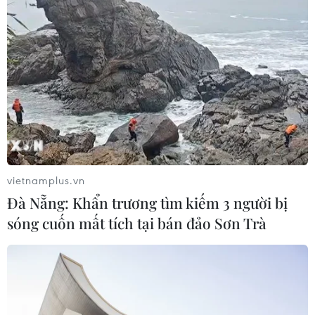
Kết luận số 75-KL/TW: Cà Mau chủ
động thích ứng với biến đổi khí hậu
08/08/2026 02:53
Quảng Trị quyết tâm bàn giao sớm
mặt bằng Dự án Nhà máy điện gió
LIG-Hướng Hóa 1
vietnamplus.vn
08/08/2026 02:33
Đà Nẵng: Khẩn trương tìm kiếm 3 người bị
sóng cuốn mất tích tại bán đảo Sơn Trà
Áp thấp nhiệt đới đổi hướng trên
vùng biển phía Đông khu vực vịnh
Bắc Bộ
07/08/2026 23:29