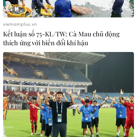
thải khí nhà kính vào năm 2030
07/08/2026 09:42
vietnamplus.vn
Kết luận số 75-KL/TW: Cà Mau chủ động
Bão Dolphin càn quét các đảo miền
thích ứng với biến đổi khí hậu
Nam Nhật Bản, sân bay Okinawa
phải đóng cửa
07/08/2026 09:10
Từ ngày 9/8, cảnh báo nắng nóng
diện rộng ở khu vực Bắc Bộ và Trung
Bộ
07/08/2026 08:58
Từ Quảng Ninh đến Quảng Trị chủ