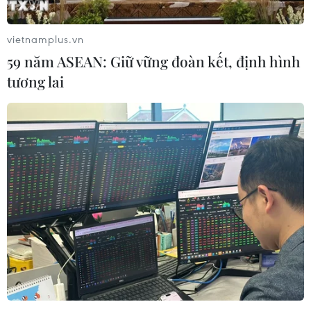
vietnamplus.vn
59 năm ASEAN: Giữ vững đoàn kết, định hình
tương lai
#điện rác
#nhà máy đốt rác
#rác thải
Vĩnh Long
Theo dõi VietnamPlus
TIN LIÊN QUAN