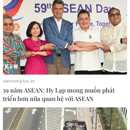
Thời tiết ngày 7/8: Bắc Bộ và Bắc
Trung Bộ giảm mưa về đêm, cục bộ
có mưa to
06/08/2026 23:15
Kế hoạch hành động phòng, chống
bão, lũ, thiên tai cực đoan và biến đổi
khí hậu
vietnamplus.vn
06/08/2026 23:00
59 năm ASEAN: Hy Lạp mong muốn phát
triển hơn nữa quan hệ với ASEAN
Xem thêm