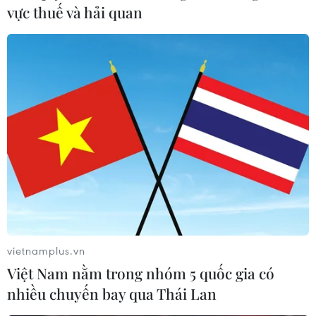
đêm, phát điện 45 MW hòa lưới quốc gia.
vực thuế và hải quan
vietnamplus.vn
Agribank cho Tập đoàn Amaccao vay 1.500
Việt Nam nằm trong nhóm 5 quốc gia có
nhiều chuyến bay qua Thái Lan
tỷ đồng triển khai dự án điện rác