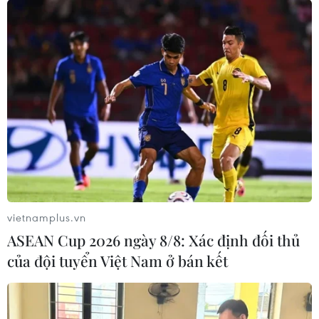
19/03/2026 14:32
Agribank tài trợ 1.500 tỷ đồng cho dự án nhà máy đốt
chất thải rắn phát điện tại Đà Nẵng, góp phần chuyển
đổi xử lý rác thải và phát triển đô thị xanh.
vietnamplus.vn
ASEAN Cup 2026 ngày 8/8: Xác định đối thủ
của đội tuyển Việt Nam ở bán kết