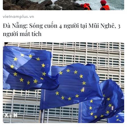
vietnamplus.vn
Đà Nẵng: Sóng cuốn 4 người tại Mũi Nghê, 3
người mất tích