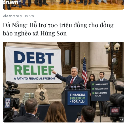
Cổ phần xử lý rác thải Bến Tre tổ chức Lễ động
thổ dự án Nhà máy đốt chất thải rắn phát điện
vietnamplus.vn
Bến Tre, với công suất xử lý 650 tấn/ngày và
Đà Nẵng: Hỗ trợ 700 triệu đồng cho đồng
công suất phát điện đạt 13 MW.
bào nghèo xã Hùng Sơn
Phát biểu tại buổi lễ, Phó Chủ tịch Ủy ban Nhân
dân tỉnh Vĩnh Long Nguyễn Quỳnh Thiện cho
hay, hiện nay lượng rác thải sinh hoạt toàn tỉnh
Vĩnh Long hơn 1.400 tấn/ngày; trong khi hơn
95% hiện vẫn phải xử lý bằng phương pháp
chôn lấp gây tiêu tốn quỹ đất và tiềm ẩn nguy
cơ ô nhiễm.
Do đó, việc triển khai nhà máy đốt chất thải rắn
phát điện Bến Tre không chỉ giúp khép lại áp
lực ô nhiễm tại các địa phương trên địa bàn
tỉnh Bến Tre cũ, mà còn hiện thực hóa quyết