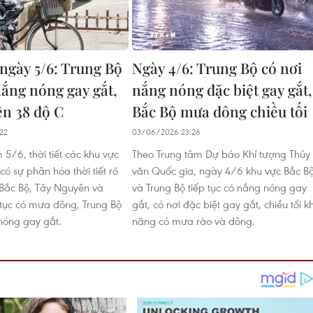
 ngày 5/6: Trung Bộ
Ngày 4/6: Trung Bộ có nơi
nắng nóng gay gắt,
nắng nóng đặc biệt gay gắt,
ên 38 độ C
Bắc Bộ mưa dông chiều tối
22
03/06/2026 23:26
5/6, thời tiết các khu vực
Theo Trung tâm Dự báo Khí tượng Thủy
có sự phân hóa thời tiết rõ
văn Quốc gia, ngày 4/6 khu vực Bắc B
i Bắc Bộ, Tây Nguyên và
và Trung Bộ tiếp tục có nắng nóng gay
tục có mưa dông, Trung Bộ
gắt, có nơi đặc biệt gay gắt, chiều tối k
 nóng gay gắt.
năng có mưa rào và dông.