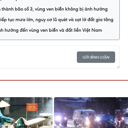
n thành bão số 3, vùng ven biển không bị ảnh hưởng
tiếp tục mưa lớn, nguy cơ lũ quét và sạt lở đất gia tăng
nh hưởng đến vùng ven biển và đất liền Việt Nam
GỬI BÌNH LUẬN