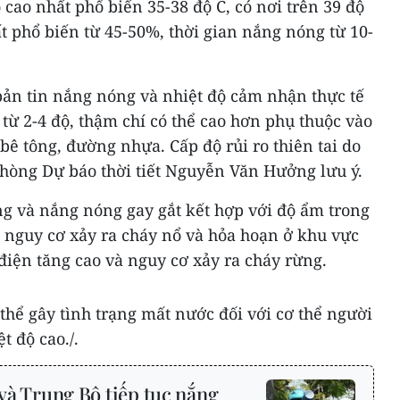
ộ cao nhất phổ biến 35-38 độ C, có nơi trên 39 độ
t phổ biến từ 45-50%, thời gian nắng nóng từ 10-
bản tin nắng nóng và nhiệt độ cảm nhận thực tế
 từ 2-4 độ, thậm chí có thể cao hơn phụ thuộc vào
ê tông, đường nhựa. Cấp độ rủi ro thiên tai do
hòng Dự báo thời tiết Nguyễn Văn Hưởng lưu ý.
 và nắng nóng gay gắt kết hợp với độ ẩm trong
 nguy cơ xảy ra cháy nổ và hỏa hoạn ở khu vực
điện tăng cao và nguy cơ xảy ra cháy rừng.
thể gây tình trạng mất nước đối với cơ thể người
t độ cao./.
 và Trung Bộ tiếp tục nắng