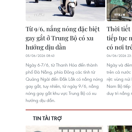
Từ 9/6, nắng nóng đặc biệt
Thời tiết
gay gắt ở Trung Bộ có xu
tiếp tục 
hướng dịu dần
có nơi tr
05/06/2026 08:43
04/06/2026 23:
Ngày 6-7/6, từ Thanh Hóa đến thành
Ngày và đêm 
phố Đà Nẵng, phía Đông các tỉnh từ
trên cả nước 
Quảng Ngãi đến Đắk Lắk có nắng nóng
rệt: vùng nú
gay gắt, tuy nhiên, từ ngày 9/6, nắng
Nam Bộ tiếp 
nóng gay gắt khu vực Trung Bộ có xu
duy trì nắng
hướng dịu dần.