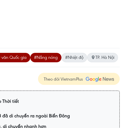
y văn Quốc gia
#Nắng nóng
#Nhiệt độ
TP. Hà Nội
Theo dõi VietnamPlus
 Thời tiết
3 đã di chuyển ra ngoài Biển Đông
g, di chuyển nhanh hơn