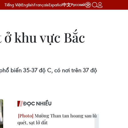
Tiếng Việt
English
Français
Español
中文
Русский
 ở khu vực Bắc
hổ biến 35-37 độ C, có nơi trên 37 độ
ĐỌC NHIỀU
Mường Than tan hoang sau lũ
quét, sạt lở đất