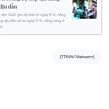
 dịu dần
y văn Quốc gia dự báo từ ngày 8/6, nắng
ng dịu dần và từ ngày 9/6, nắng nóng ở
t.
(TTXVN/Vietnam+)