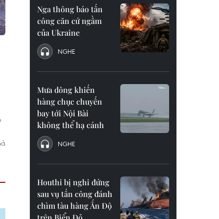
Nga thông báo tấn
công căn cứ ngầm
của Ukraine
NGHE
Mưa dông khiến
hàng chục chuyến
bay tới Nội Bài
ộ
không thể hạ cánh
hả
NGHE
Houthi bị nghi đứng
sau vụ tấn công đánh
chìm tàu hàng Ấn Độ
trên Biển Đỏ