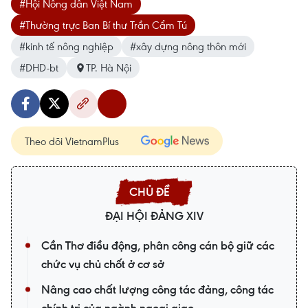
#Hội Nông dân Việt Nam
#Thường trực Ban Bí thư Trần Cẩm Tú
#kinh tế nông nghiệp
#xây dựng nông thôn mới
#DHD-bt
TP. Hà Nội
Theo dõi VietnamPlus
ĐẠI HỘI ĐẢNG XIV
Cần Thơ điều động, phân công cán bộ giữ các
chức vụ chủ chốt ở cơ sở
Nâng cao chất lượng công tác đảng, công tác