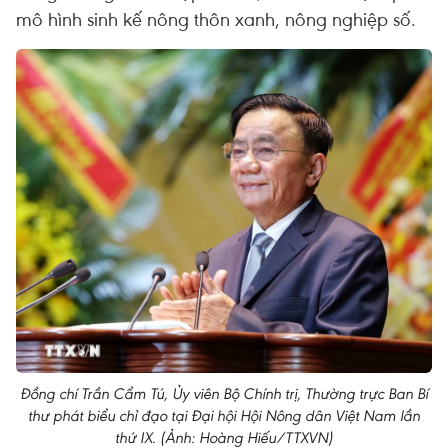
mô hình sinh kế nông thôn xanh, nông nghiệp số.
Đồng chí Trần Cẩm Tú, Ủy viên Bộ Chính trị, Thường trực Ban Bí
thư phát biểu chỉ đạo tại Đại hội Hội Nông dân Việt Nam lần
thứ IX. (Ảnh: Hoàng Hiếu/TTXVN)