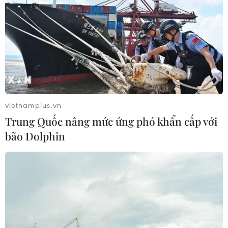
07/06/2026 02:48
Sáng 7/6/2026, tại Trung tâm Hội nghị Quốc gia (Hà
Nội), Đại hội đại biểu toàn quốc Hội Nông dân Việt
Nam lần thứ IX, nhiệm kỳ 2026-2031 tiến hành Phiên thứ
nhất.
vietnamplus.vn
Trung Quốc nâng mức ứng phó khẩn cấp với
bão Dolphin