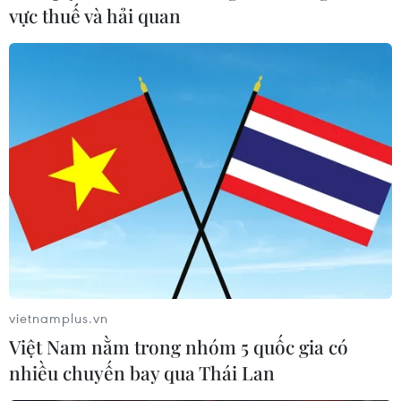
dân Việt Nam trên hành
vực thuế và hải quan
trình phát triển đất nước
Trải qua 96 năm xây dựng và
trưởng thành, Hội Nông dân Việt
Nam đã khẳng định vai trò cầu
nối giữa Đảng với nông dân, phát
huy sức mạnh giai cấp nông dân
trong sự nghiệp phát triển và bảo
vệ Tổ quốc.
(TTXVN/Vietnam+)
vietnamplus.vn
Việt Nam nằm trong nhóm 5 quốc gia có
nhiều chuyến bay qua Thái Lan