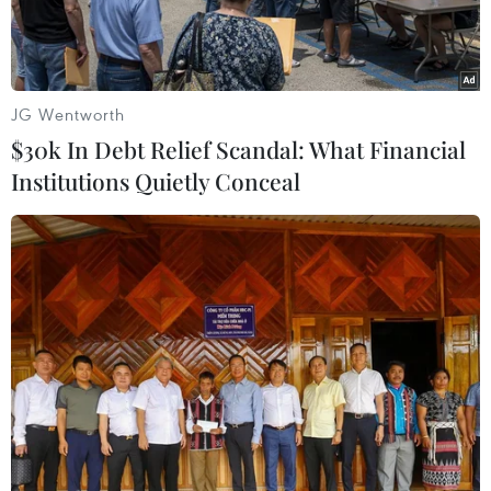
JG Wentworth
$30k In Debt Relief Scandal: What Financial
Institutions Quietly Conceal
Vườn lan của ông Nguyễn Xuân Thiên, Phó giám đốc Công ty
nông nghiệp công nghệ cao Thiên Trường 36. (Ảnh: Nguyễn
Nam/TTXVN)
Hội nông dân tỉnh Thanh Hóa đã chủ động tìm
kiếm các giải pháp đột phá nhằm thúc đẩy ứng
dụng khoa học công nghệ và chuyển đổi số
trong nông nghiệp và khơi dậy tinh thần tự lực,