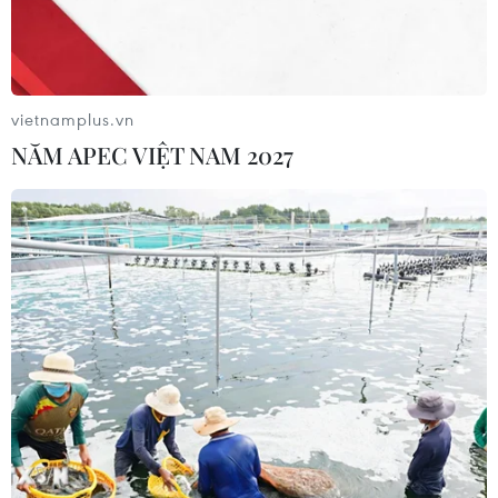
Chủ sân Azteca lỗ hơn 47 triệu USD vì
World Cup 2026
08/08/2026 06:43
vietnamplus.vn
NĂM APEC VIỆT NAM 2027
Chủ tịch Quốc hội Trần Thanh Mẫn:
Khẳng định vai trò nòng cốt trong
đấu tranh phòng, chống tham
nhũng, tội phạm kinh tế
08/08/2026 05:02
Dữ liệu việc làm Mỹ mở thêm dư địa
cho giá vàng trong tuần qua
08/08/2026 04:29