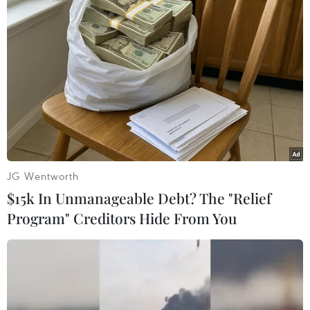
thành gạo, phục vụ 1.000 điểm bán hàng. Hiện
đơn vị đã sản xuất ra 30 dòng sản phẩm cung
cấp ra thị trường, phục vụ người tiêu dùng.
Thời gian tới, Công ty sẽ tiếp tục ứng dụng
nhiều tiến bộ mới trong sản xuất, mở rộng diện
tích sản xuất lớn trên tất cả xã, phường để tạo
vùng nguyên liệu nhập chế biến, tạo việc làm
cho hàng trăm lao động...
JG Wentworth
$15k In Unmanageable Debt? The "Relief
Program" Creditors Hide From You