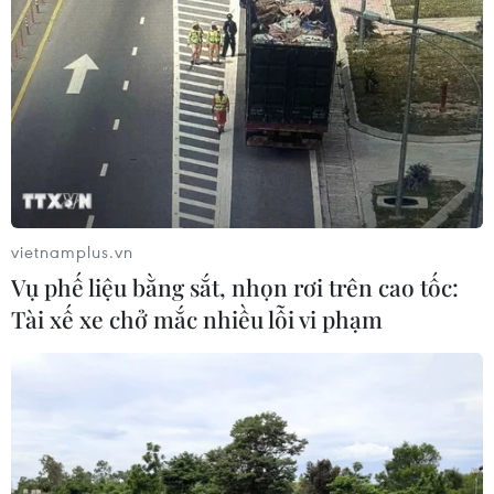
lãm thương mại quốc tế của Ấn Độ
07/08/2026 23:08
Xây dựng và phát triển Việt Nam trở
thành quốc gia biển mạnh
07/08/2026 22:30
vietnamplus.vn
Vụ phế liệu bằng sắt, nhọn rơi trên cao tốc:
Ngân hàng Trung ương Trung Quốc
Tài xế xe chở mắc nhiều lỗi vi phạm
mua thêm 20 tấn vàng trong tháng 7
07/08/2026 15:21
Sáu chuyển đổi lớn về tư duy phát
triển kinh tế có vốn đầu tư nước