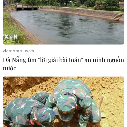
ngoài
07/08/2026 14:07
Cơ cấu lại vốn nhà nước tại doanh
nghiệp gắn với mục tiêu tăng trưởng
hai con số
vietnamplus.vn
07/08/2026 13:16
Đà Nẵng tìm "lời giải bài toán" an ninh nguồn
nước
Bộ Tài chính: Thống nhất bốn
Chương trình mục tiêu quốc gia
thành một tổng thể
07/08/2026 13:06
Naver và NVIDIA tăng tốc xây dựng
“Nhà máy AI,” hướng tới doanh thu