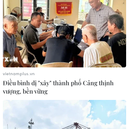
TIN LIÊN QUAN
vietnamplus.vn
Điều bình dị "xây" thành phố Cảng thịnh
vượng, bền vững
Phiên thứ nhất Đại hội IX Hội
Nông dân Việt Nam