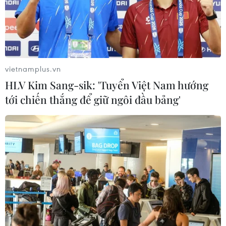
07/08/2026 00:05
Chứng khoán Mỹ rời đỉnh khi giá
năng lượng leo thang
vietnamplus.vn
06/08/2026 23:58
HLV Kim Sang-sik: 'Tuyển Việt Nam hướng
tới chiến thắng để giữ ngôi đầu bảng'
Thành lập Khu Công nghệ cao tỉnh
Hưng Yên
06/08/2026 23:45
Google Wallet cho phép phụ huynh
thiết lập số dư an toàn của con cái
06/08/2026 23:44