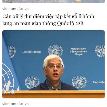
vietnamplus.vn
Cần xử lý dứt điểm việc tập kết gỗ ở hành
lang an toàn giao thông Quốc lộ 22B
Nắng nóng cực đoan có thể khiến kinh tế
Pháp thiệt hại 206 tỷ euro
01/06/2026 01:53
Theo nghiên cứu của Allianz Trade, các đợt nắng nóng
cực đoan lặp lại trong giai đoạn 2026-2030 có thể
khiến Pháp thiệt hại tới 206 tỷ euro do năng suất lao
động suy giảm và chi phí tăng cao.
vietnamplus.vn