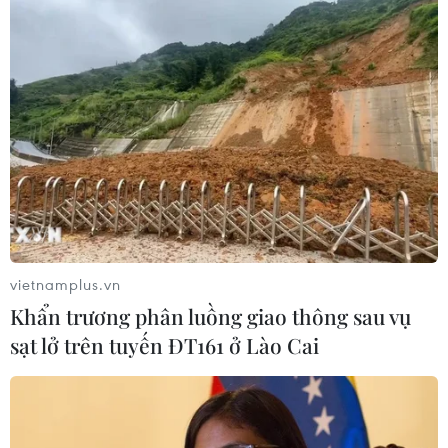
nếu thâm hụt vượt 5% trong năm 2026
14/01/2026 13:01
Dù tăng trưởng năm 2025 được dự báo đạt khoảng
0,9%, Thống đốc Ngân hàng Pháp cảnh báo nền kinh
tế nước này vẫn có thể rơi vào vùng nguy hiểm nếu
thâm hụt ngân sách vượt quá 5% trong năm 2026.
vietnamplus.vn
Khẩn trương phân luồng giao thông sau vụ
sạt lở trên tuyến ĐT161 ở Lào Cai