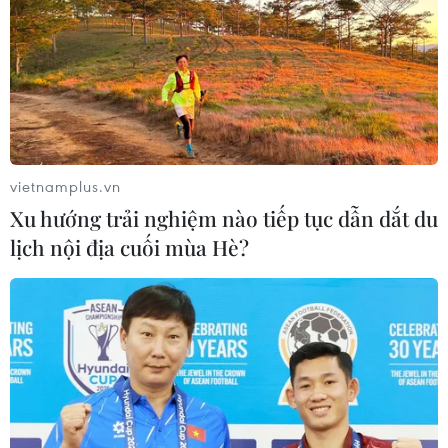
Trump
07/08/2026 00:33
Giá vàng thế giới quay đầu giảm nhẹ
do áp lực chốt lời
07/08/2026 00:31
vietnamplus.vn
Xu hướng trải nghiệm nào tiếp tục dẫn dắt du
lịch nội địa cuối mùa Hè?
Mexico triển khai hàng nghìn binh sỹ
bảo vệ các vùng trồng bơ trọng điểm
07/08/2026 00:09
Mỹ: Lãi suất thế chấp tăng lên mức
cao nhất kể từ tháng Bảy năm ngoái