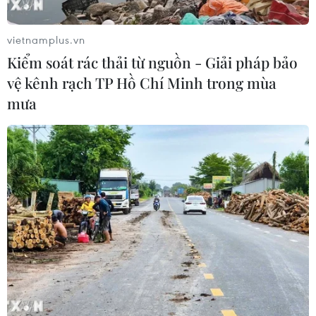
#Thâm hụt ngân sách
#Kinh tế Pháp
#khủng hoảng
vietnamplus.vn
#tài chính công
Pháp
Kiểm soát rác thải từ nguồn - Giải pháp bảo
vệ kênh rạch TP Hồ Chí Minh trong mùa
mưa
Theo dõi VietnamPlus
TIN LIÊN QUAN