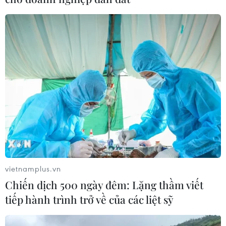
chuyển hàng hóa; ngành hàng không, thiết bị điện, hóa
chất là những lĩnh vực bị ảnh hưởng rõ nhất.
vietnamplus.vn
Chiến dịch 500 ngày đêm: Lặng thầm viết
tiếp hành trình trở về của các liệt sỹ
Nguy cơ kinh tế Pháp rơi vào "vùng đỏ"