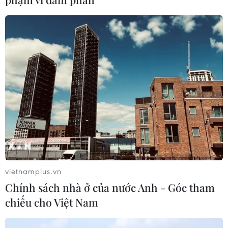
Chứng khoán 6/8: Cổ phiếu hóa chất
tăng trần, trắng bên bán giữa phiên
đỏ lửa
06/08/2026 09:40
Lâm Đồng vào cao điểm vụ cá Nam,
ngư dân phấn khởi vươn khơi
06/08/2026 09:06
Xem thêm
vietnamplus.vn
Chính sách nhà ở của nước Anh - Góc tham
chiếu cho Việt Nam