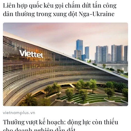
Liên hợp quốc kêu gọi chấm dứt tấn công
dân thường trong xung đột Nga-Ukraine
Xung đột Trung Đông: Kinh tế Pháp đối
mặt nguy cơ tăng trưởng giảm tốc
vietnamplus.vn
13/05/2026 06:46
Thưởng vượt kế hoạch: động lực còn thiếu
Nhiều doanh nghiệp Pháp đối mặt khó khăn về nguồn
cho doanh nghiệp dẫn dắt
cung do xung đột Trung Đông kéo dài thời gian vận