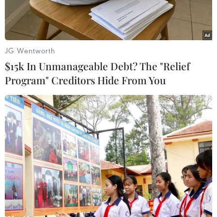
JG Wentworth
$15k In Unmanageable Debt? The "Relief
Program" Creditors Hide From You
Người tiêu dùng mua sắm tại siêu thị ở Paris, Pháp. (Ảnh:
THX/TTXVN)
Chính phủ Pháp đang đứng trước những thách
thức ngày càng lớn trong việc kiểm soát thâm
hụt ngân sách khi hàng loạt tín hiệu tiêu cực
liên tiếp xuất hiện trên mặt trận kinh tế và tài