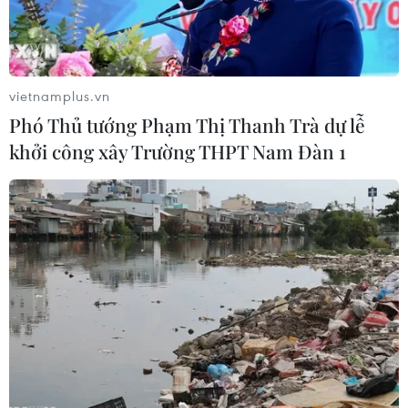
hại tới 206 tỷ euro do năng suất
lao động suy giảm và chi phí tăng
cao.
vietnamplus.vn
(TTXVN/Vietnam+)
Phó Thủ tướng Phạm Thị Thanh Trà dự lễ
khởi công xây Trường THPT Nam Đàn 1