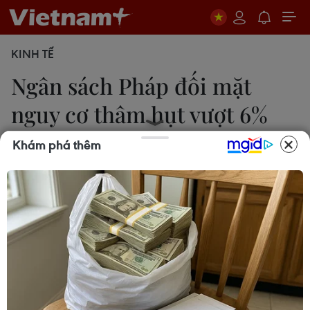
KINH TẾ
Ngân sách Pháp đối mặt
nguy cơ thâm hụt vượt 6%
GDP
Khám phá thêm
Đào Dũng
06/06/2026 09:22
Tăng trưởng suy yếu, chi tiêu công gia tăng và tác
động từ khủng hoảng Trung Đông đang đẩy tài
chính công Pháp vào thế khó, với nguy cơ thâm
hụt ngân sách vượt 6% GDP trong năm 2027.