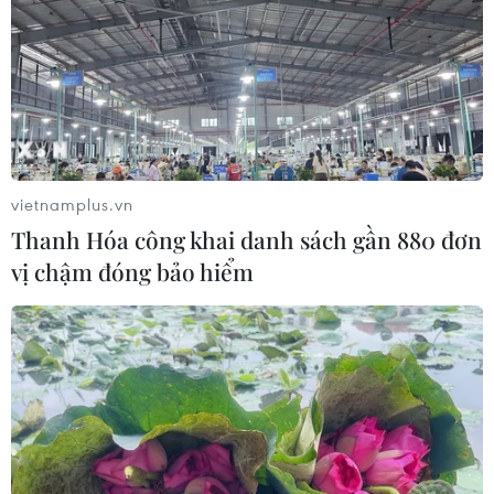
vietnamplus.vn
Thanh Hóa công khai danh sách gần 880 đơn
vị chậm đóng bảo hiểm